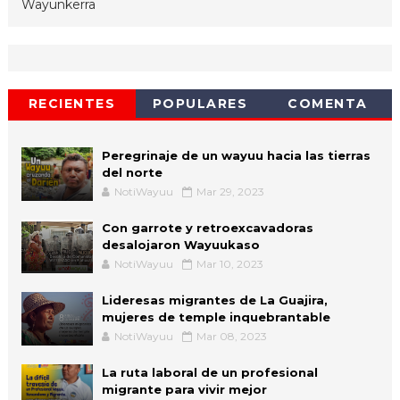
Wayunkerra
RECIENTES
POPULARES
COMENTA
Peregrinaje de un wayuu hacia las tierras
del norte
NotiWayuu
Mar 29, 2023
Con garrote y retroexcavadoras
desalojaron Wayuukaso
NotiWayuu
Mar 10, 2023
Lideresas migrantes de La Guajira,
mujeres de temple inquebrantable
NotiWayuu
Mar 08, 2023
La ruta laboral de un profesional
migrante para vivir mejor