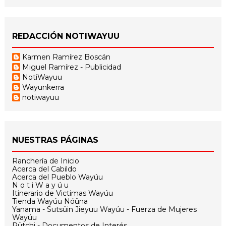
REDACCIÓN NOTIWAYUU
Karmen Ramírez Boscán
Miguel Ramírez - Publicidad
NotiWayuu
Wayunkerra
notiwayuu
NUESTRAS PÁGINAS
Ranchería de Inicio
Acerca del Cabildo
Acerca del Pueblo Wayúu
N o t i W a y ú u
Itinerario de Victimas Wayúu
Tienda Wayúu Nóüna
Yanama - Sutsüin Jieyuu Wayúu - Fuerza de Mujeres
Wayúu
Pütchi - Documentos de Interés