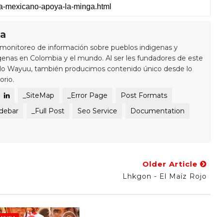
ra
monitoreo de información sobre pueblos indigenas y
enas en Colombia y el mundo. Al ser les fundadores de este
blo Wayuu, también producimos contenido único desde lo
orio.
_SiteMap
_Error Page
Post Formats
idebar
_Full Post
Seo Service
Documentation
Older Article
Lhkgon - El Maíz Rojo