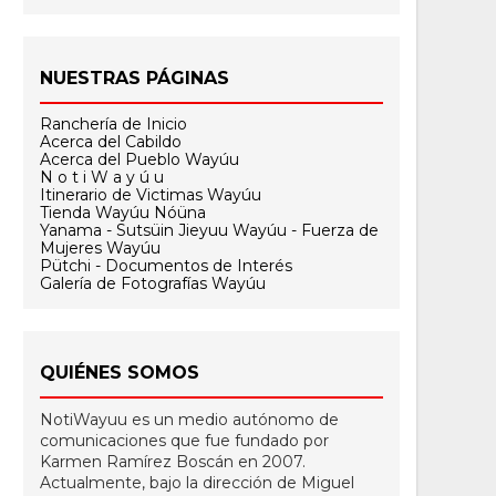
NUESTRAS PÁGINAS
Ranchería de Inicio
Acerca del Cabildo
Acerca del Pueblo Wayúu
N o t i W a y ú u
Itinerario de Victimas Wayúu
Tienda Wayúu Nóüna
Yanama - Sutsüin Jieyuu Wayúu - Fuerza de
Mujeres Wayúu
Pütchi - Documentos de Interés
Galería de Fotografías Wayúu
QUIÉNES SOMOS
NotiWayuu es un medio autónomo de
comunicaciones que fue fundado por
Karmen Ramírez Boscán en 2007.
Actualmente, bajo la dirección de Miguel