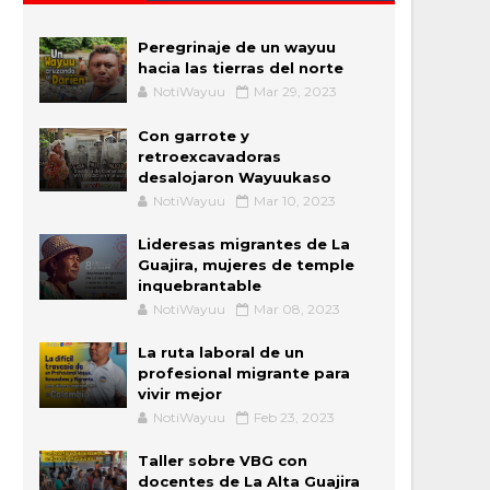
Peregrinaje de un wayuu
hacia las tierras del norte
NotiWayuu
Mar 29, 2023
Con garrote y
retroexcavadoras
desalojaron Wayuukaso
NotiWayuu
Mar 10, 2023
Lideresas migrantes de La
Guajira, mujeres de temple
inquebrantable
NotiWayuu
Mar 08, 2023
La ruta laboral de un
profesional migrante para
vivir mejor
NotiWayuu
Feb 23, 2023
Taller sobre VBG con
docentes de La Alta Guajira