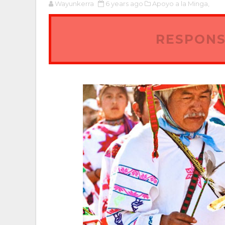
Wayunkerra
6 years ago
Apoyo a la Minga,
RESPONS