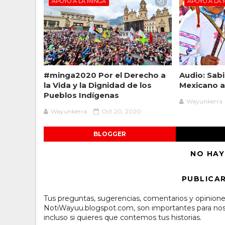
APOYO A LA MINGA
APOYO A LA 
#minga2020 Por el Derecho a
Audio: Sab
la Vida y la Dignidad de los
Mexicano a
Pueblos Indígenas
Wayunkerra
Wayunkerra
Oct 20, 2020
BLOGGER
NO HAY
PUBLICA
Tus preguntas, sugerencias, comentarios y opinione
NotiWayuu.blogspot.com, son importantes para noso
incluso si quieres que contemos tus historias.