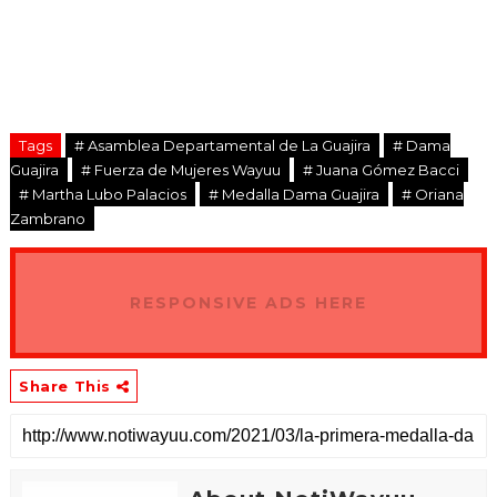
Tags
# Asamblea Departamental de La Guajira
# Dama
Guajira
# Fuerza de Mujeres Wayuu
# Juana Gómez Bacci
# Martha Lubo Palacios
# Medalla Dama Guajira
# Oriana
Zambrano
RESPONSIVE ADS HERE
Share This