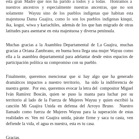
esta gran Madre que nos ha parido a todos y a todas.  Honramos a  
nuestros ancestros y especialmente nuestras ancestras, que no son 
solamente  Wayuu sino de los pueblos indígenas que habitan esta 
majestuosa Dama Guajira, como lo son los pueblos indígenas
 kinqui, 
ika, kogui, wiwa y kariachiles, además de los que han migrado de otras 
latitudes para asentarse en esta majestuosa y diversa península.  
Muchas gracias a la Asamblea Departamental de La Guajira, muchas 
gracias a Oriana Zambrano, en buena hora llega una mujer Wayuu como 
ella a la asamblea departamental para adelantar desde estos espacios de 
participación política su compromiso con su pueblo.  
Finalmente, queremos mencionar que si hay algo que ha generado 
dramáticos impactos a nuestro territorio,  ha sido la indiferencia de 
nuestra gente.  Por eso, queremos evocar la letra del  compositor Miguel 
Iván Ramírez Boscán, quien se puso la manta para luchar por su 
territorio al lado de la Fuerza de Mujeres Wayuu y quien escribió la 
canción Mi Guajira Unida en defensa del Arroyo Bruno.  Nuestro 
llamado como fuerza de Mujeres Wayuu para la superación de estas 
realidades es: Ven mi Guajira unida, párate firme y saca tu casta, ven 
defiende la vida, el agua es nuestra, esta es tu casa.
Gracias.