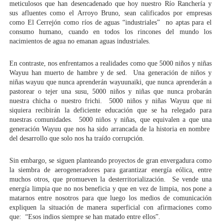
meticulosos que han desencadenado que hoy nuestro Río Ranchería y 
sus afluentes como el Arroyo Bruno, sean calificados por empresas 
como El Cerrejón como ríos de aguas “industriales”  no aptas para el 
consumo humano, cuando en todos los rincones del mundo los 
nacimientos de agua no emanan aguas industriales.    
En contraste, nos enfrentamos a realidades como que 5000 niños y niñas 
Wayuu han muerto de hambre y de sed.  Una generación de niños y 
niñas wayuu que nunca aprenderán wayuunaiki, que nunca aprenderán a 
pastorear o tejer una susu, 5000 niños y niñas que nunca probarán 
nuestra chicha o nuestro frichi.  5000 niños y niñas Wayuu que ni 
siquiera recibirán la deficiente educación que se ha relegado para 
nuestras comunidades.  5000 niños y niñas, que equivalen a que una 
generación Wayuu que nos ha sido arrancada de la historia en nombre  
del desarrollo que solo nos ha traído corrupción.    
Sin embargo, se siguen planteando proyectos de gran envergadura como 
la siembra de aerogeneradores para garantizar energía eólica, entre 
muchos otros, que promueven la desterritorialización.  Se vende una 
energía limpia que no nos beneficia y que en vez de limpia, nos pone a 
matarnos entre nosotros para que luego los medios de comunicación 
expliquen la situación de manera superficial con afirmaciones como 
que:  “Esos indios siempre se han matado entre ellos”. 