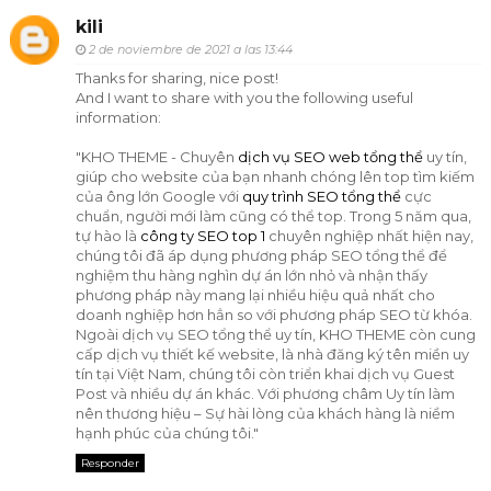
kili
2 de noviembre de 2021 a las 13:44
Thanks for sharing, nice post!
And I want to share with you the following useful
information:
"KHO THEME - Chuyên
dịch vụ SEO web tổng thể
uy tín,
giúp cho website của bạn nhanh chóng lên top tìm kiếm
của ông lớn Google với
quy trình SEO tổng thể
cực
chuẩn, người mới làm cũng có thể top. Trong 5 năm qua,
tự hào là
công ty SEO top 1
chuyên nghiệp nhất hiện nay,
chúng tôi đã áp dụng phương pháp SEO tổng thể để
nghiệm thu hàng nghìn dự án lớn nhỏ và nhận thấy
phương pháp này mang lại nhiều hiệu quả nhất cho
doanh nghiệp hơn hẳn so với phương pháp SEO từ khóa.
Ngoài dịch vụ SEO tổng thể uy tín, KHO THEME còn cung
cấp dịch vụ thiết kế website, là nhà đăng ký tên miền uy
tín tại Việt Nam, chúng tôi còn triển khai dịch vụ Guest
Post và nhiều dự án khác. Với phương châm Uy tín làm
nên thương hiệu – Sự hài lòng của khách hàng là niềm
hạnh phúc của chúng tôi."
Responder