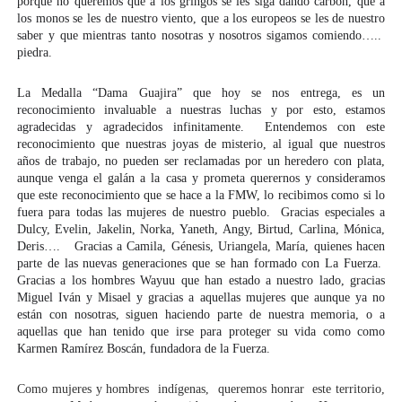
porque no queremos que a los gringos se les siga dando carbón, que a 
los monos se les de nuestro viento, que a los europeos se les de nuestro 
saber y que mientras tanto nosotras y nosotros sigamos comiendo…..  
piedra.
La Medalla “Dama Guajira” que hoy se nos entrega, es un 
reconocimiento invaluable a nuestras luchas y por esto, estamos 
agradecidas y agradecidos infinitamente.  Entendemos con este 
reconocimiento que nuestras joyas de misterio, al igual que nuestros 
años de trabajo, no pueden ser reclamadas por un heredero con plata, 
aunque venga el galán a la casa y prometa querernos y consideramos 
que este reconocimiento que se hace a la FMW, lo recibimos como si lo 
fuera para todas las mujeres de nuestro pueblo.  Gracias especiales a 
Dulcy, Evelin, Jakelin, Norka, Yaneth, Angy, Birtud, Carlina, Mónica, 
Deris….   Gracias a Camila, Génesis, Uriangela, María, quienes hacen 
parte de las nuevas generaciones que se han formado con La Fuerza.  
Gracias a los hombres Wayuu que han estado a nuestro lado, gracias 
Miguel Iván y Misael y gracias a aquellas mujeres que aunque ya no 
están con nosotras, siguen haciendo parte de nuestra memoria, o a 
aquellas que han tenido que irse para proteger su vida como como 
Karmen Ramírez Boscán, fundadora de la Fuerza. 
Como mujeres y hombres  indígenas,  queremos honrar  este territorio, 