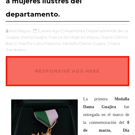
a mujeres ilustres del
departamento.
NotiWayuu
5 years ago
Asamblea Departamental de La
Guajira,
Dama Guajira,
Fuerza de Mujeres Wayuu,
Juana Gómez
Bacci,
Martha Lubo Palacios,
Medalla Dama Guajira,
Oriana
Zambrano,
RESPONSIVE ADS HERE
La primera
Medalla
Dama Guajira
fue
entregada en el marco de
la conmemoración del
8
de marzo, Día