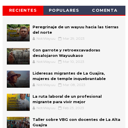
RECIENTES
POPULARES
COMENTA
Peregrinaje de un wayuu hacia las tierras
del norte
NotiWayuu
Mar 29, 2023
Con garrote y retroexcavadoras
desalojaron Wayuukaso
NotiWayuu
Mar 10, 2023
Lideresas migrantes de La Guajira,
mujeres de temple inquebrantable
NotiWayuu
Mar 08, 2023
La ruta laboral de un profesional
migrante para vivir mejor
NotiWayuu
Feb 23, 2023
Taller sobre VBG con docentes de La Alta
Guajira