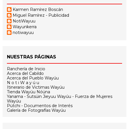
Karmen Ramírez Boscán
Miguel Ramírez - Publicidad
NotiWayuu
Wayunkerra
notiwayuu
NUESTRAS PÁGINAS
Ranchería de Inicio
Acerca del Cabildo
Acerca del Pueblo Wayúu
N o t i W a y ú u
Itinerario de Victimas Wayúu
Tienda Wayúu Nóüna
Yanama - Sutsüin Jieyuu Wayúu - Fuerza de Mujeres
Wayúu
Pütchi - Documentos de Interés
Galería de Fotografías Wayúu