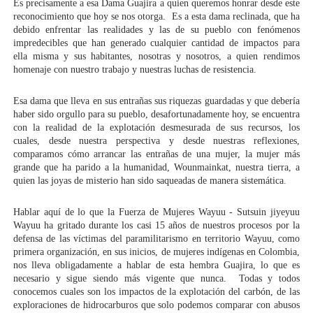
Es precisamente a esa Dama Guajira a quien queremos honrar desde este 
reconocimiento que hoy se nos otorga.  Es a esta dama reclinada, que ha 
debido enfrentar las realidades y las de su pueblo con fenómenos 
impredecibles que han generado cualquier cantidad de impactos para 
ella misma y sus habitantes, nosotras y nosotros, a quien rendimos 
homenaje con nuestro trabajo y nuestras luchas de resistencia.  
Esa dama que lleva en sus entrañas sus riquezas guardadas y que debería 
haber sido orgullo para su pueblo, desafortunadamente hoy, se encuentra 
con la realidad de la explotación desmesurada de sus recursos, los 
cuales, desde nuestra perspectiva y desde nuestras reflexiones, 
comparamos cómo arrancar las entrañas de una mujer, la mujer más 
grande que ha parido a la humanidad, Wounmainkat, nuestra tierra, a 
quien las joyas de misterio han sido saqueadas de manera sistemática. 
Hablar aquí de lo que la Fuerza de Mujeres Wayuu - Sutsuin jiyeyuu 
Wayuu ha gritado durante los casi 15 años de nuestros procesos por la 
defensa de las víctimas del paramilitarismo en territorio Wayuu, como 
primera organización, en sus inicios, de mujeres indígenas en Colombia, 
nos lleva obligadamente a hablar de esta hembra Guajira, lo que es 
necesario y sigue siendo más vigente que nunca.  Todas y todos 
conocemos cuales son los impactos de la explotación del carbón, de las 
exploraciones de hidrocarburos que solo podemos comparar con abusos 