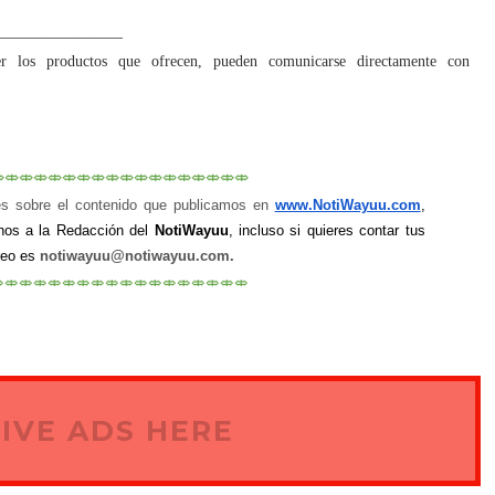
________________
er los productos que ofrecen, pueden comunicarse directamente con
⤄⤄⤄⤄⤄⤄⤄⤄⤄⤄⤄⤄⤄⤄⤄⤄⤄⤄
es sobre el contenido que publicamos en
www.NotiWayuu.com
, 
nos a la Redacción del 
NotiWayuu
, incluso si quieres contar tus 
reo es
notiwayuu@notiwayuu.com.
⤄⤄⤄⤄⤄⤄⤄⤄⤄⤄⤄⤄⤄⤄⤄⤄⤄⤄
IVE ADS HERE