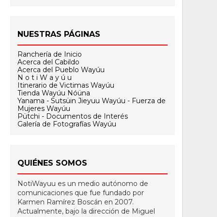
NUESTRAS PÁGINAS
Ranchería de Inicio
Acerca del Cabildo
Acerca del Pueblo Wayúu
N o t i W a y ú u
Itinerario de Victimas Wayúu
Tienda Wayúu Nóüna
Yanama - Sutsüin Jieyuu Wayúu - Fuerza de
Mujeres Wayúu
Pütchi - Documentos de Interés
Galería de Fotografías Wayúu
QUIÉNES SOMOS
NotiWayuu es un medio autónomo de
comunicaciones que fue fundado por
Karmen Ramírez Boscán en 2007.
Actualmente, bajo la dirección de Miguel