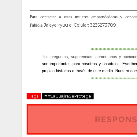
__________________________________________________
Para contactar a estas mujeres emprendedoras y conoc
Ja’ayaliryuu al Celular: 3235273789
Fabiola
⤄⤄⤄⤄⤄⤄⤄⤄⤄⤄⤄
Tus preguntas, sugerencias, comentarios y opinion
son importantes para nosotras y nosotros.  Escríbe
propias historias a través de este medio. Nuestro cor
⤄⤄⤄⤄⤄⤄⤄⤄⤄⤄⤄
Tags
# #LaGuajiraSeProtege
RESPONS