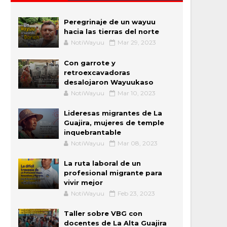
Peregrinaje de un wayuu
hacia las tierras del norte
NotiWayuu
Mar 29, 2023
Con garrote y
retroexcavadoras
desalojaron Wayuukaso
NotiWayuu
Mar 10, 2023
Lideresas migrantes de La
Guajira, mujeres de temple
inquebrantable
NotiWayuu
Mar 08, 2023
La ruta laboral de un
profesional migrante para
vivir mejor
NotiWayuu
Feb 23, 2023
Taller sobre VBG con
docentes de La Alta Guajira