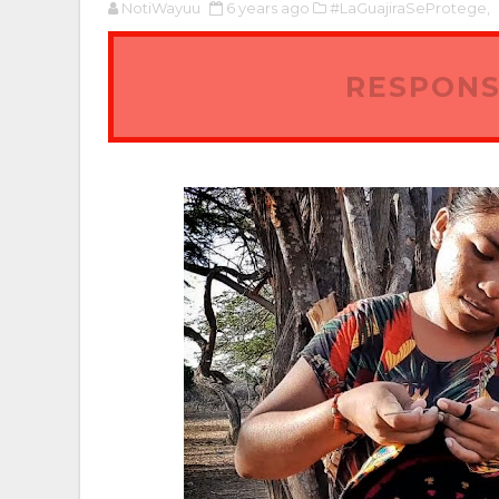
NotiWayuu
6 years ago
#LaGuajiraSeProtege,
RESPONS