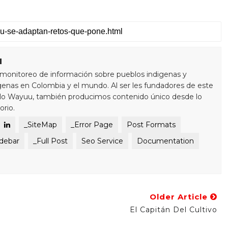
u
monitoreo de información sobre pueblos indigenas y
enas en Colombia y el mundo. Al ser les fundadores de este
blo Wayuu, también producimos contenido único desde lo
orio.
_SiteMap
_Error Page
Post Formats
idebar
_Full Post
Seo Service
Documentation
Older Article
El Capitán Del Cultivo