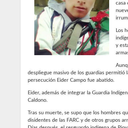
casa 
nuev
irrum
Los h
indíg
y est
armas
Aunqu
despliegue masivo de los guardias permitió 
persecución Eider Campo fue abatido.
Eider, además de integrar la Guardia Indíge
Caldono.
Tras su muerte, se supo que los hombres qu
disidentes de las FARC y de otros grupos ar
Días después, el resguardo indígena de Pioyá