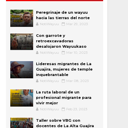
Peregrinaje de un wayuu
hacia las tierras del norte
NotiWayuu
Mar 29, 2023
Con garrote y
retroexcavadoras
desalojaron Wayuukaso
NotiWayuu
Mar 10, 2023
Lideresas migrantes de La
Guajira, mujeres de temple
inquebrantable
NotiWayuu
Mar 08, 2023
La ruta laboral de un
profesional migrante para
vivir mejor
NotiWayuu
Feb 23, 2023
Taller sobre VBG con
docentes de La Alta Guajira