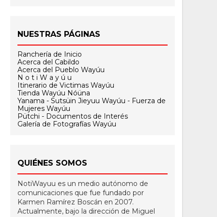
NUESTRAS PÁGINAS
Ranchería de Inicio
Acerca del Cabildo
Acerca del Pueblo Wayúu
N o t i W a y ú u
Itinerario de Victimas Wayúu
Tienda Wayúu Nóüna
Yanama - Sutsüin Jieyuu Wayúu - Fuerza de
Mujeres Wayúu
Pütchi - Documentos de Interés
Galería de Fotografías Wayúu
QUIÉNES SOMOS
NotiWayuu es un medio autónomo de
comunicaciones que fue fundado por
Karmen Ramírez Boscán en 2007.
Actualmente, bajo la dirección de Miguel