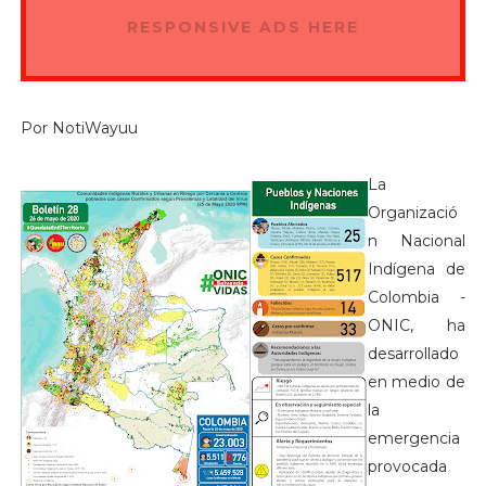
RESPONSIVE ADS HERE
Por NotiWayuu
La
Organizació
n Nacional
Indígena de
Colombia -
ONIC, ha
desarrollado
en medio de
la
emergencia
provocada