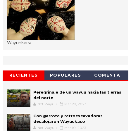
Wayunkerra
RECIENTES
POPULARES
COMENTA
Peregrinaje de un wayuu hacia las tierras
del norte
NotiWayuu
Mar 29, 2023
Con garrote y retroexcavadoras
desalojaron Wayuukaso
NotiWayuu
Mar 10, 2023