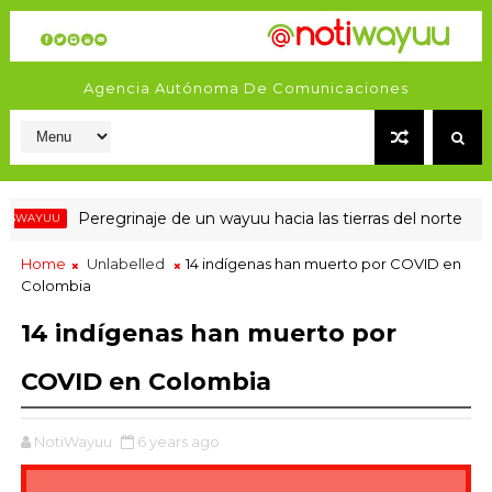
Agencia Autónoma De Comunicaciones
Peregrinaje de un wayuu hacia las tierras del norte
AYUU
#W
Home
Unlabelled
14 indígenas han muerto por COVID en
Colombia
14 indígenas han muerto por
COVID en Colombia
NotiWayuu
6 years ago