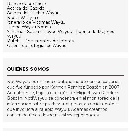
Ranchería de Inicio
Acerca del Cabildo
Acerca del Pueblo Wayúu
N o t i W a y ú u
Itinerario de Victimas Wayúu
Tienda Wayúu Nóüna
Yanama - Sutsüin Jieyuu Wayúu - Fuerza de Mujeres
Wayúu
Pütchi - Documentos de Interés
Galería de Fotografías Wayúu
QUIÉNES SOMOS
NotiWayuu es un medio autónomo de comunicaciones
que fue fundado por Karmen Ramírez Boscán en 2007.
Actualmente, bajo la dirección de Miguel Iván Ramírez
Boscán, NotiWayuu se concentra en el monitoreo de la
información sobre pueblos indígenas, especialmente la
que involucra al pueblo Wayuu. Además creamos
contenido único desde nuestras experiencias.