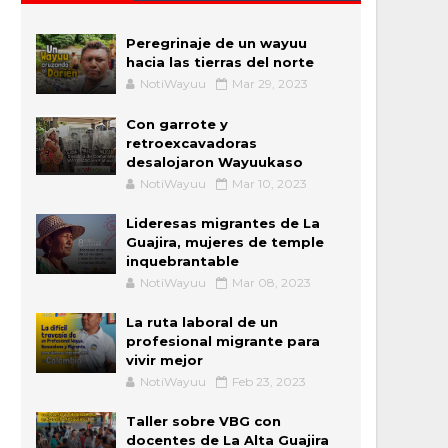
Peregrinaje de un wayuu
hacia las tierras del norte
NotiWayuu
Mar 29, 2023
Con garrote y
retroexcavadoras
desalojaron Wayuukaso
NotiWayuu
Mar 10, 2023
Lideresas migrantes de La
Guajira, mujeres de temple
inquebrantable
NotiWayuu
Mar 08, 2023
La ruta laboral de un
profesional migrante para
vivir mejor
NotiWayuu
Feb 23, 2023
Taller sobre VBG con
docentes de La Alta Guajira