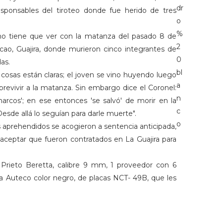
esponsables del tiroteo donde fue herido de tres
ho tiene que ver con la matanza del pasado 8 de
ao, Guajira, donde murieron cinco integrantes de
as.
 cosas están claras; el joven se vino huyendo luego
obrevivir a la matanza. Sin embargo dice el Coronel:
rcos'; en ese entonces 'se salvó' de morir en la
de allá lo seguían para darle muerte".
s aprehendidos se acogieron a sentencia anticipada,
 aceptar que fueron contratados en La Guajira para
 Prieto Beretta, calibre 9 mm, 1 proveedor con 6
a Auteco color negro, de placas NCT- 49B, que les