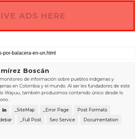
IVE ADS HERE
mírez Boscán
monitoreo de información sobre pueblos indigenas y
enas en Colombia y el mundo. Al ser les fundadores de este
blo Wayuu, también producimos contenido único desde lo
orio.
_SiteMap
_Error Page
Post Formats
idebar
_Full Post
Seo Service
Documentation