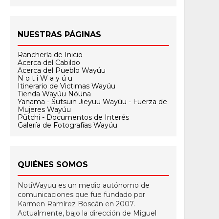
NUESTRAS PÁGINAS
Ranchería de Inicio
Acerca del Cabildo
Acerca del Pueblo Wayúu
N o t i W a y ú u
Itinerario de Victimas Wayúu
Tienda Wayúu Nóüna
Yanama - Sutsüin Jieyuu Wayúu - Fuerza de
Mujeres Wayúu
Pütchi - Documentos de Interés
Galería de Fotografías Wayúu
QUIÉNES SOMOS
NotiWayuu es un medio autónomo de
comunicaciones que fue fundado por
Karmen Ramírez Boscán en 2007.
Actualmente, bajo la dirección de Miguel