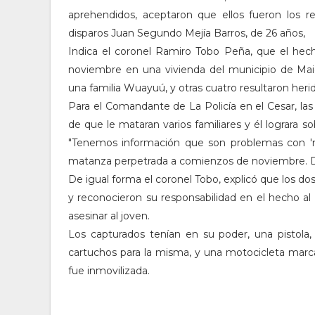
aprehendidos, aceptaron que ellos fueron los r
disparos Juan Segundo Mejía Barros, de 26 años,
Indica el coronel Ramiro Tobo Peña, que el hec
noviembre en una vivienda del municipio de Maic
una familia Wuayuú, y otras cuatro resultaron herid
Para el Comandante de La Policía en el Cesar, las
de que le mataran varios familiares y él lograra s
"Tenemos información que son problemas con 'na
matanza perpetrada a comienzos de noviembre. Des
De igual forma el coronel Tobo, explicó que los do
y reconocieron su responsabilidad en el hecho al
asesinar al joven.
Los capturados tenían en su poder, una pistola,
cartuchos para la misma, y una motocicleta marc
fue inmovilizada.