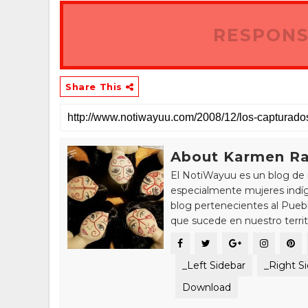
RESPONS
Share This
About Karmen Ra
El NotiWayuu es un blog de 
especialmente mujeres indíg
blog pertenecientes al Pue
que sucede en nuestro territ
_Left Sidebar
_Right S
Download