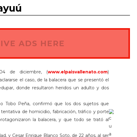
Wayuú
IVE ADS HERE
 04 de diciembre, (
www.elpaisvallenato.com
)
clararse el caso, de la balacera que se presentó el
edupar, donde resultaron heridos un adulto y dos
do Tobo Peña, confirmó que los dos sujetos que
entativa de homicidio, fabricación, tráfico y porte
otagonizaron la balacera, y que todo se trató al
dad, y Cesar Enrique Blanco Soto, de 22 años, al ser