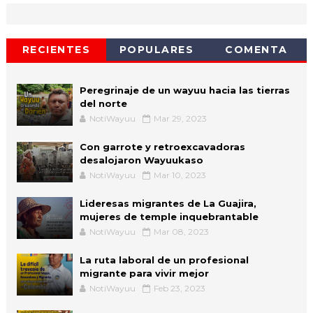
RECIENTES
POPULARES
COMENTA
Peregrinaje de un wayuu hacia las tierras
del norte
NotiWayuu
Mar 29, 2023
Con garrote y retroexcavadoras
desalojaron Wayuukaso
NotiWayuu
Mar 10, 2023
Lideresas migrantes de La Guajira,
mujeres de temple inquebrantable
NotiWayuu
Mar 08, 2023
La ruta laboral de un profesional
migrante para vivir mejor
NotiWayuu
Feb 23, 2023