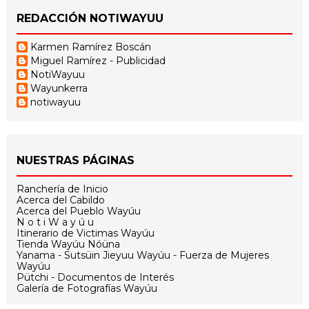
REDACCIÓN NOTIWAYUU
Karmen Ramírez Boscán
Miguel Ramírez - Publicidad
NotiWayuu
Wayunkerra
notiwayuu
NUESTRAS PÁGINAS
Ranchería de Inicio
Acerca del Cabildo
Acerca del Pueblo Wayúu
N o t i W a y ú u
Itinerario de Victimas Wayúu
Tienda Wayúu Nóüna
Yanama - Sutsüin Jieyuu Wayúu - Fuerza de Mujeres
Wayúu
Pütchi - Documentos de Interés
Galería de Fotografías Wayúu