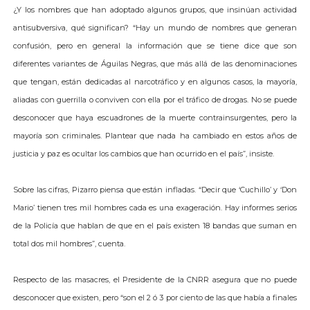
¿Y los nombres que han adoptado algunos grupos, que insinúan actividad
antisubversiva, qué significan? “Hay un mundo de nombres que generan
confusión, pero en general la información que se tiene dice que son
diferentes variantes de Águilas Negras, que más allá de las denominaciones
que tengan, están dedicadas al narcotráfico y en algunos casos, la mayoría,
aliadas con guerrilla o conviven con ella por el tráfico de drogas. No se puede
desconocer que haya escuadrones de la muerte contrainsurgentes, pero la
mayoría son criminales. Plantear que nada ha cambiado en estos años de
justicia y paz es ocultar los cambios que han ocurrido en el país”, insiste.
Sobre las cifras, Pizarro piensa que están infladas. “Decir que ‘Cuchillo’ y ‘Don
Mario’ tienen tres mil hombres cada es una exageración. Hay informes serios
de la Policía que hablan de que en el país existen 18 bandas que suman en
total dos mil hombres”, cuenta.
Respecto de las masacres, el Presidente de la CNRR asegura que no puede
desconocer que existen, pero “son el 2 ó 3 por ciento de las que había a finales