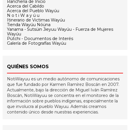
Ranchería de Inicio
Acerca del Cabildo
Acerca del Pueblo Wayúu
N o t i W a y ú u
Itinerario de Victimas Wayúu
Tienda Wayúu Nóüna
Yanama - Sutsüin Jieyuu Wayúu - Fuerza de Mujeres
Wayúu
Pütchi - Documentos de Interés
Galería de Fotografías Wayúu
QUIÉNES SOMOS
NotiWayuu es un medio autónomo de comunicaciones
que fue fundado por Karmen Ramírez Boscán en 2007.
Actualmente, bajo la dirección de Miguel Iván Ramírez
Boscán, NotiWayuu se concentra en el monitoreo de la
información sobre pueblos indígenas, especialmente la
que involucra al pueblo Wayuu. Además creamos
contenido único desde nuestras experiencias.