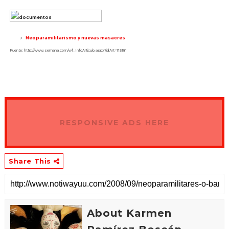
Neoparamilitarismo y nuevas masacres
Fuente: http://www.semana.com/wf_InfoArticulo.aspx?idArt=115181
RESPONSIVE ADS HERE
Share This
About Karmen