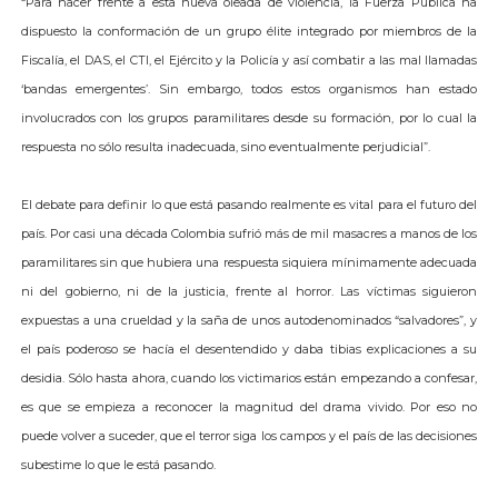
“Para hacer frente a esta nueva oleada de violencia, la Fuerza Pública ha
dispuesto la conformación de un grupo élite integrado por miembros de la
Fiscalía, el DAS, el CTI, el Ejército y la Policía y así combatir a las mal llamadas
‘bandas emergentes’. Sin embargo, todos estos organismos han estado
involucrados con los grupos paramilitares desde su formación, por lo cual la
respuesta no sólo resulta inadecuada, sino eventualmente perjudicial”.
El debate para definir lo que está pasando realmente es vital para el futuro del
país. Por casi una década Colombia sufrió más de mil masacres a manos de los
paramilitares sin que hubiera una respuesta siquiera mínimamente adecuada
ni del gobierno, ni de la justicia, frente al horror. Las víctimas siguieron
expuestas a una crueldad y la saña de unos autodenominados “salvadores”, y
el país poderoso se hacía el desentendido y daba tibias explicaciones a su
desidia. Sólo hasta ahora, cuando los victimarios están empezando a confesar,
es que se empieza a reconocer la magnitud del drama vivido. Por eso no
puede volver a suceder, que el terror siga los campos y el país de las decisiones
subestime lo que le está pasando.