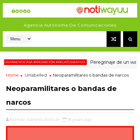
Agencia Autónoma De Comunicaciones
Peregrinaje de un wayuu hacia
RAESTUCASA #MIGRACIÓN #RELATOSWAYUU
Home
Unlabelled
Neoparamilitares o bandas de narcos
Neoparamilitares o bandas de
narcos
Karmen Ramírez Boscán
18 years ago