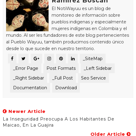
Ramírez Boscán
El NotiWayuu es un blog de
monitoreo de información sobre
pueblos indigenas y especialmente
mujeres indígenas en Colombia y el
mundo. Al ser les fundadores de este blog pertenecientes
al Pueblo Wayuu, también producimos contenido único
desde lo que sucede en nuestro territorio.
_SiteMap
_Error Page
Post Formats
_Left Sidebar
_Right Sidebar
_Full Post
Seo Service
Documentation
Download
Newer Article
La Inseguridad Preocupa A Los Habitantes De
Maicao, En La Guajira
Older Article