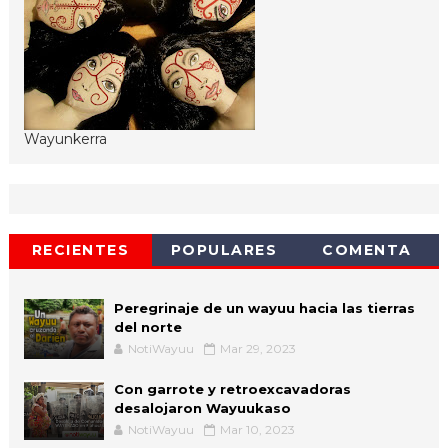
Wayunkerra
RECIENTES
POPULARES
COMENTA
Peregrinaje de un wayuu hacia las tierras
del norte
NotiWayuu
Mar 29, 2023
Con garrote y retroexcavadoras
desalojaron Wayuukaso
NotiWayuu
Mar 10, 2023