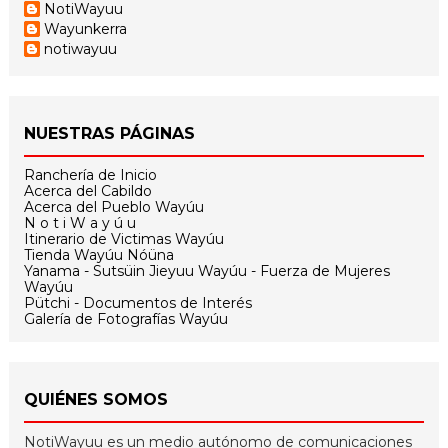
NotiWayuu
Wayunkerra
notiwayuu
NUESTRAS PÁGINAS
Ranchería de Inicio
Acerca del Cabildo
Acerca del Pueblo Wayúu
N o t i W a y ú u
Itinerario de Victimas Wayúu
Tienda Wayúu Nóüna
Yanama - Sutsüin Jieyuu Wayúu - Fuerza de Mujeres
Wayúu
Pütchi - Documentos de Interés
Galería de Fotografías Wayúu
QUIÉNES SOMOS
NotiWayuu es un medio autónomo de comunicaciones