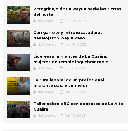
Peregrinaje de un wayuu hacia las tierras
del norte
NotiWayuu
Mar 29, 2023
Con garrote y retroexcavadoras
desalojaron Wayuukaso
NotiWayuu
Mar 10, 2023
Lideresas migrantes de La Guajira,
mujeres de temple inquebrantable
NotiWayuu
Mar 08, 2023
La ruta laboral de un profesional
migrante para vivir mejor
NotiWayuu
Feb 23, 2023
Taller sobre VBG con docentes de La Alta
Guajira
NotiWayuu
Feb 10, 2023