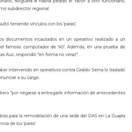
nario, Noguera le habría pedido el 'favor' a otro funcionario,
omo subdirector regional.
ltó teniendo vínculos con los 'paras'.
nos documentos incautados en un operativo realizado a un
el famoso computador de '40'. Además, en una prueba de
as Auc, respondió "en forma no veraz".
ber intervenido en operativos contra Giraldo Serna lo trasladó
enunciar a su cargo.
Ribero "por negarse a entregarle información de antecedentes
bras para la remodelación de una sede del DAS en La Guajira
cia de los 'paras'.