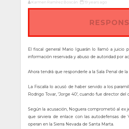
Karmen Ramírez Boscán
19 years ago
RESPONS
El fiscal general Mario Iguarán lo llamó a juicio 
información reservada y abuso de autoridad por act
Ahora tendrá que responderle a la Sala Penal de la 
La Fiscalía lo acusó de haber servido a los param
Rodrigo Tovar, 'Jorge 40', cuando fue director del 
Según la acusación, Noguera comprometió al ex jef
que sirviera de enlace con las autodefensas de '
operan en la Sierra Nevada de Santa Marta.