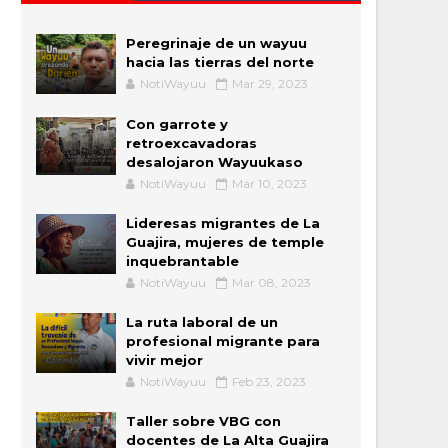
Peregrinaje de un wayuu
hacia las tierras del norte
NotiWayuu
Mar 29, 2023
Con garrote y
retroexcavadoras
desalojaron Wayuukaso
NotiWayuu
Mar 10, 2023
Lideresas migrantes de La
Guajira, mujeres de temple
inquebrantable
NotiWayuu
Mar 08, 2023
La ruta laboral de un
profesional migrante para
vivir mejor
NotiWayuu
Feb 23, 2023
Taller sobre VBG con
docentes de La Alta Guajira