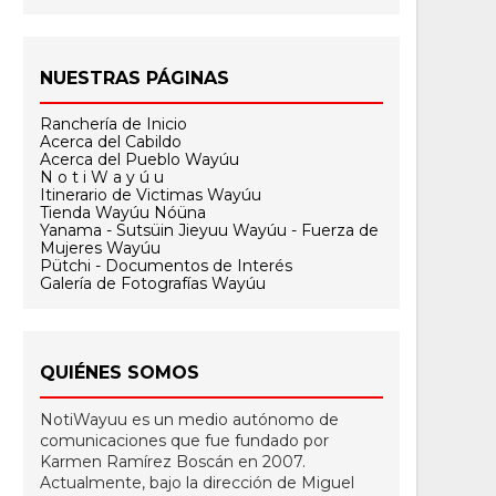
NUESTRAS PÁGINAS
Ranchería de Inicio
Acerca del Cabildo
Acerca del Pueblo Wayúu
N o t i W a y ú u
Itinerario de Victimas Wayúu
Tienda Wayúu Nóüna
Yanama - Sutsüin Jieyuu Wayúu - Fuerza de
Mujeres Wayúu
Pütchi - Documentos de Interés
Galería de Fotografías Wayúu
QUIÉNES SOMOS
NotiWayuu es un medio autónomo de
comunicaciones que fue fundado por
Karmen Ramírez Boscán en 2007.
Actualmente, bajo la dirección de Miguel