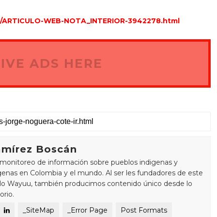
-02/ARTICULO-WEB-NOTA_INTERIOR-3942278.html
IVE ADS HERE
mírez Boscán
monitoreo de información sobre pueblos indigenas y
enas en Colombia y el mundo. Al ser les fundadores de este
blo Wayuu, también producimos contenido único desde lo
orio.
_SiteMap
_Error Page
Post Formats