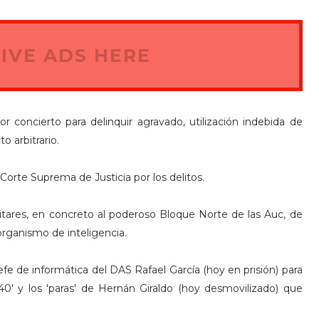
IVE ADS HERE
por concierto para delinquir agravado, utilización indebida de
o arbitrario.
Corte Suprema de Justicia por los delitos.
ilitares, en concreto al poderoso Bloque Norte de las Auc, de
organismo de inteligencia.
e de informática del DAS Rafael García (hoy en prisión) para
40' y los 'paras' de Hernán Giraldo (hoy desmovilizado) que