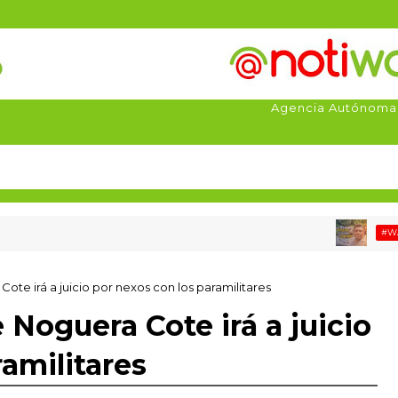
Agencia Autónoma
#WAYUU #L
ote irá a juicio por nexos con los paramilitares
 Noguera Cote irá a juicio
amilitares