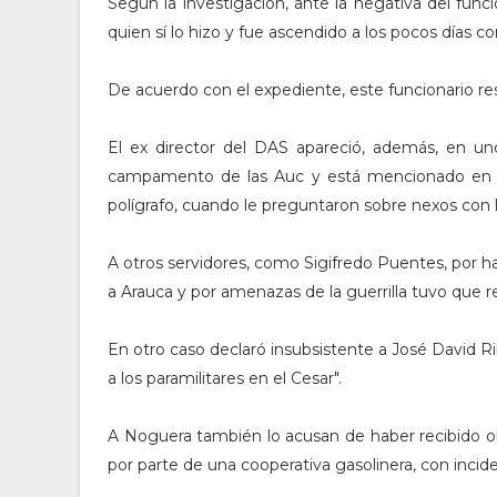
Según la investigación, ante la negativa del funcio
quien sí lo hizo y fue ascendido a los pocos días c
De acuerdo con el expediente, este funcionario resu
El ex director del DAS apareció, además, en u
campamento de las Auc y está mencionado en 
polígrafo, cuando le preguntaron sobre nexos con l
A otros servidores, como Sigifredo Puentes, por ha
a Arauca y por amenazas de la guerrilla tuvo que r
En otro caso declaró insubsistente a José David 
a los paramilitares en el Cesar".
A Noguera también lo acusan de haber recibido o
por parte de una cooperativa gasolinera, con inciden