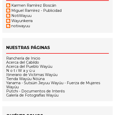
Karmen Ramírez Boscán
Miguel Ramírez - Publicidad
NotiWayuu
Wayunkerra
notiwayuu
NUESTRAS PÁGINAS
Ranchería de Inicio
Acerca del Cabildo
Acerca del Pueblo Wayúu
N o t i W a y ú u
Itinerario de Victimas Wayúu
Tienda Wayúu Nóüna
Yanama - Sutsüin Jieyuu Wayúu - Fuerza de Mujeres
Wayúu
Pütchi - Documentos de Interés
Galería de Fotografías Wayúu