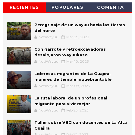
RECIENTES
POPULARES
COMENTA
Peregrinaje de un wayuu hacia las tierras
del norte
NotiWayuu
Mar 29, 2023
Con garrote y retroexcavadoras
desalojaron Wayuukaso
NotiWayuu
Mar 10, 2023
Lideresas migrantes de La Guajira,
mujeres de temple inquebrantable
NotiWayuu
Mar 08, 2023
La ruta laboral de un profesional
migrante para vivir mejor
NotiWayuu
Feb 23, 2023
Taller sobre VBG con docentes de La Alta
Guajira
NotiWayuu
Feb 10, 2023