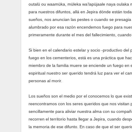
outalü ou waamüka, müleka wa’lapüjaale naya oulaka
para nuestros difuntos, allá en Jepira dónde están tod
sueños, nos anuncian las pestes o cuando se presagia 
alumbrado por esa razón encendemos fuego para nues
primeramente durante el mes del fallecimiento, cuando
Si bien en el calendario estelar y socio -productivo de
fuego en los cementerios, está es una práctica que hac
miembro de la familia muere se enciende un fuego en 
espiritual nuestro ser querido tendrá luz para ver el c
personas al morir.
Los sueños son el medio por el conocemos lo que exis
reencontramos con los seres queridos que nos visitan 
sencillamente para aliviar nuestra alma con su compañ
recorren el territorio hasta llegar a Jepira, cuando 
la memoria de ese difunto. En caso de que el ser querid