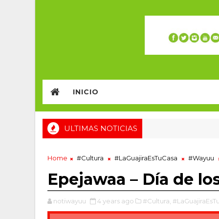
INICIO
ULTIMAS NOTICIAS
Home
#Cultura
#LaGuajiraEsTuCasa
#Wayuu
Epejawaa – Día de los
notiwayuu
4 years ago
#Cultura,
#LaGuajiraEsT