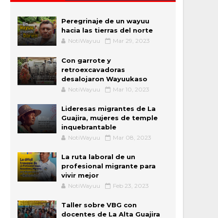
Peregrinaje de un wayuu
hacia las tierras del norte
NotiWayuu
Mar 29, 2023
Con garrote y
retroexcavadoras
desalojaron Wayuukaso
NotiWayuu
Mar 10, 2023
Lideresas migrantes de La
Guajira, mujeres de temple
inquebrantable
NotiWayuu
Mar 08, 2023
La ruta laboral de un
profesional migrante para
vivir mejor
NotiWayuu
Feb 23, 2023
Taller sobre VBG con
docentes de La Alta Guajira