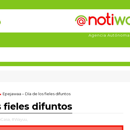
Agencia Autónoma
Epejawaa – Día de los fieles difuntos
 fieles difuntos
uCasa,
#Wayuu,