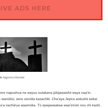
IVE ADS HERE
de Algimiro Montiel
ere napushua na wayuu outakana jülüjawaishii waya naa’in,
 wanülüü, eere sünülia kasachiki. Cha’aya Jepira asitushii eekai
a’a nachiirua waamüka. Tü epejawaakaa waa’inrüin nou chi kashi