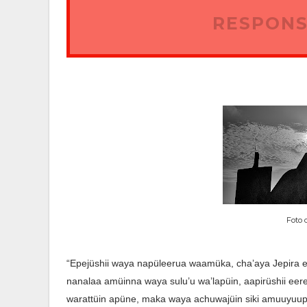
RESPONS
Foto 
“Epejüshii waya napüleerua waamüka, cha’aya Jepira e
nanalaa amüinna waya sulu’u wa’lapüin, aapirüshii eere
warattüin apüne, maka waya achuwajüin siki amuuyuup