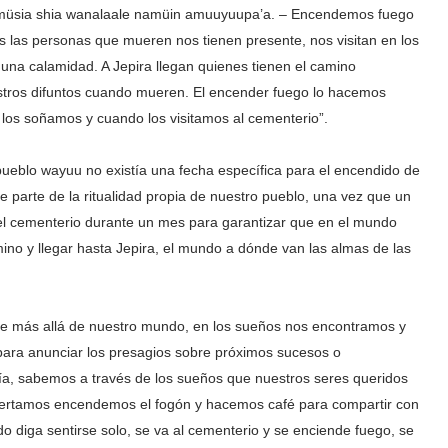
 müsia shia wanalaale namüin amuuyuupa’a. – Encendemos fuego
as las personas que mueren nos tienen presente, nos visitan en los
una calamidad. A Jepira llegan quienes tienen el camino
tros difuntos cuando mueren. El encender fuego lo hacemos
 los soñamos y cuando los visitamos al cementerio”.
l pueblo wayuu no existía una fecha específica para el encendido de
e parte de la ritualidad propia de nuestro pueblo, una vez que un
el cementerio durante un mes para garantizar que en el mundo
amino y llegar hasta Jepira, el mundo a dónde van las almas de las
te más allá de nuestro mundo, en los sueños nos encontramos y
para anunciar los presagios sobre próximos sucesos o
ía, sabemos a través de los sueños que nuestros seres queridos
despertamos encendemos el fogón y hacemos café para compartir con
o diga sentirse solo, se va al cementerio y se enciende fuego, se