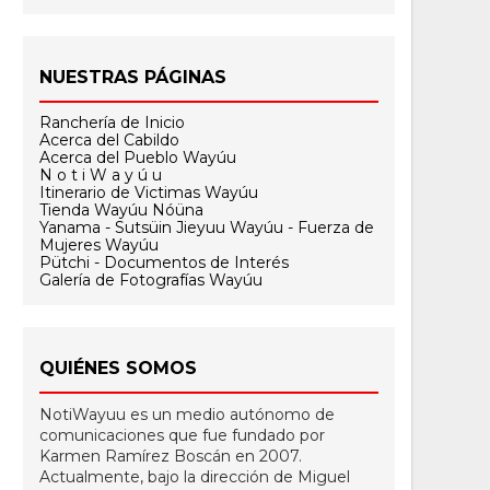
NUESTRAS PÁGINAS
Ranchería de Inicio
Acerca del Cabildo
Acerca del Pueblo Wayúu
N o t i W a y ú u
Itinerario de Victimas Wayúu
Tienda Wayúu Nóüna
Yanama - Sutsüin Jieyuu Wayúu - Fuerza de
Mujeres Wayúu
Pütchi - Documentos de Interés
Galería de Fotografías Wayúu
QUIÉNES SOMOS
NotiWayuu es un medio autónomo de
comunicaciones que fue fundado por
Karmen Ramírez Boscán en 2007.
Actualmente, bajo la dirección de Miguel