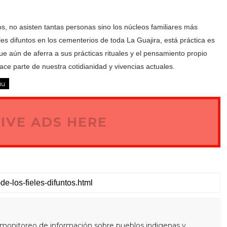
os, no asisten tantas personas sino los núcleos familiares más
s difuntos en los cementerios de toda La Guajira, está práctica es
ue aún de aferra a sus prácticas rituales y el pensamiento propio
ace parte de nuestra cotidianidad y vivencias actuales.
uu
IVE ADS HERE
monitoreo de información sobre pueblos indigenas y