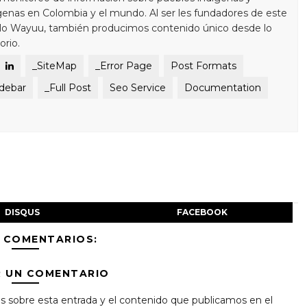
enas en Colombia y el mundo. Al ser les fundadores de este
blo Wayuu, también producimos contenido único desde lo
orio.
_SiteMap
_Error Page
Post Formats
idebar
_Full Post
Seo Service
Documentation
DISQUS
FACEBOOK
 COMENTARIOS:
R UN COMENTARIO
s sobre esta entrada y el contenido que publicamos en el