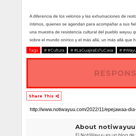
A diferencia de los velorios y las exhumaciones de rest
íntimos, quienes se agendan para acompañar a sus fiele
una muestra de resistencia cultural del pueblo wayuu q
sobre el mundo onírico y el más allá, un más allá que h
Tags
# #Cultura
# #LaGuajiraEsTuCasa
# #Way
RESPONS
Share This
About notiwayuu
El NotiWayuu es un blog de 