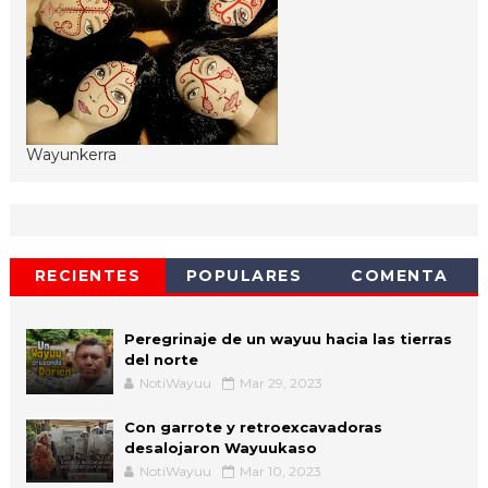
Wayunkerra
RECIENTES
POPULARES
COMENTA
Peregrinaje de un wayuu hacia las tierras
del norte
NotiWayuu
Mar 29, 2023
Con garrote y retroexcavadoras
desalojaron Wayuukaso
NotiWayuu
Mar 10, 2023