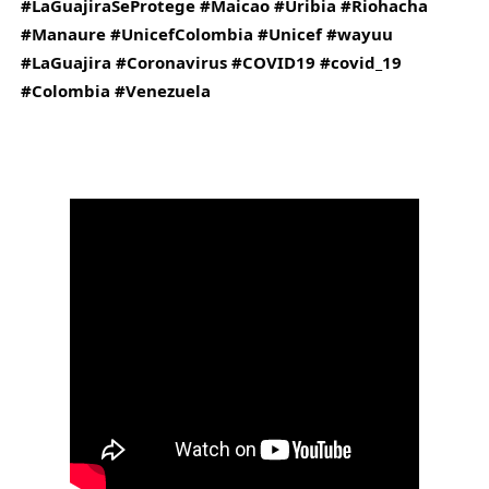
#LaGuajiraSeProtege
#Maicao
#Uribia
#Riohacha
#Manaure
#UnicefColombia
#Unicef
#wayuu
#LaGuajira
#Coronavirus
#COVID19
#covid_19
#Colombia
#Venezuela