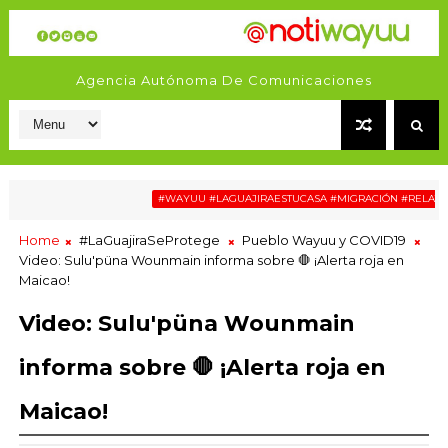
Agencia Autónoma De Comunicaciones
#WAYUU #LAGUAJIRAESTUCASA #MIGRACIÓN #RELATOSWAY
Home
#LaGuajiraSeProtege
Pueblo Wayuu y COVID19
Video: Sulu'püna Wounmain informa sobre 🛑 ¡Alerta roja en
Maicao!
Video: Sulu'püna Wounmain
informa sobre 🛑 ¡Alerta roja en
Maicao!