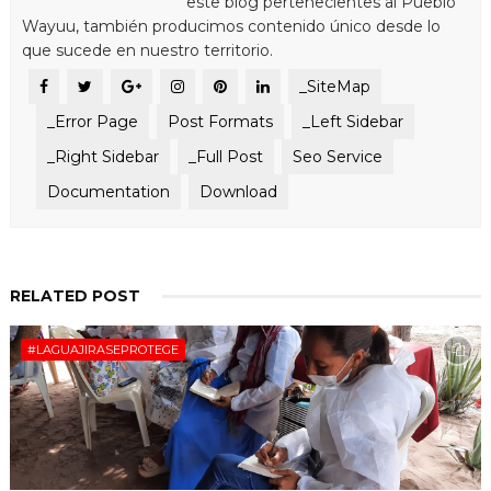
este blog pertenecientes al Pueblo
Wayuu, también producimos contenido único desde lo
que sucede en nuestro territorio.
_SiteMap
_Error Page
Post Formats
_Left Sidebar
_Right Sidebar
_Full Post
Seo Service
Documentation
Download
RELATED POST
#LAGUAJIRASEPROTEGE