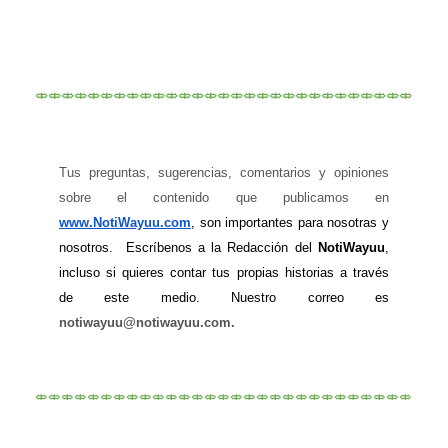
⤄⤄⤄⤄⤄⤄⤄⤄⤄⤄⤄⤄⤄⤄⤄⤄⤄⤄⤄⤄⤄⤄⤄⤄⤄⤄⤄⤄⤄
Tus preguntas, sugerencias, comentarios y opiniones 
sobre el contenido que publicamos en
www.NotiWayuu.com
, son importantes para nosotras y 
nosotros.  Escríbenos a la Redacción del 
NotiWayuu
, 
incluso si quieres contar tus propias historias a través 
de este medio. Nuestro correo es
notiwayuu@notiwayuu.com.
⤄⤄⤄⤄⤄⤄⤄⤄⤄⤄⤄⤄⤄⤄⤄⤄⤄⤄⤄⤄⤄⤄⤄⤄⤄⤄⤄⤄⤄