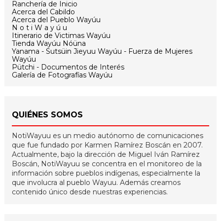
Ranchería de Inicio
Acerca del Cabildo
Acerca del Pueblo Wayúu
N o t i W a y ú u
Itinerario de Victimas Wayúu
Tienda Wayúu Nóüna
Yanama - Sutsüin Jieyuu Wayúu - Fuerza de Mujeres
Wayúu
Pütchi - Documentos de Interés
Galería de Fotografías Wayúu
QUIÉNES SOMOS
NotiWayuu es un medio autónomo de comunicaciones
que fue fundado por Karmen Ramírez Boscán en 2007.
Actualmente, bajo la dirección de Miguel Iván Ramírez
Boscán, NotiWayuu se concentra en el monitoreo de la
información sobre pueblos indígenas, especialmente la
que involucra al pueblo Wayuu. Además creamos
contenido único desde nuestras experiencias.