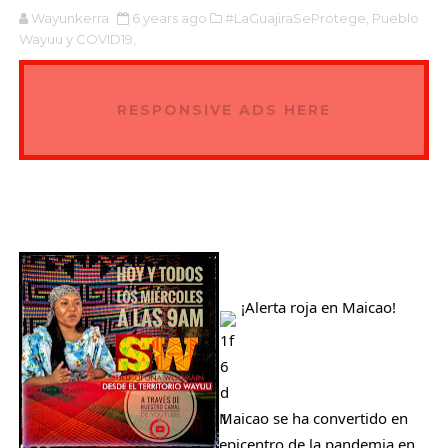
Wayunkerra
6 years ago
#LaGuajiraSeProtege,
Pueblo
Wayuu y COVID19,
RESPONSIVE ADS HERE
 ¡Alerta roja en Maicao!
Maicao se ha convertido en 
epicentro de la pandemia en 