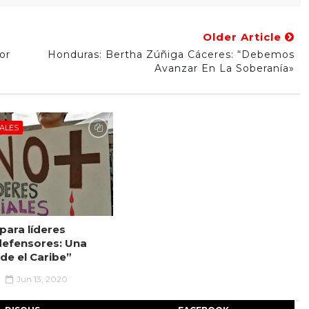
Older Article
or
Honduras: Bertha Zúñiga Cáceres: “Debemos
Avanzar En La Soberanía»
IALES
para líderes
 defensores: Una
de el Caribe”
Jun 13, 2020