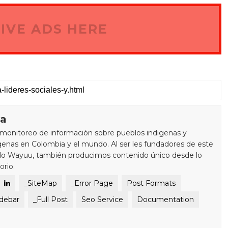
IVE ADS HERE
ra
monitoreo de información sobre pueblos indigenas y
enas en Colombia y el mundo. Al ser les fundadores de este
blo Wayuu, también producimos contenido único desde lo
orio.
_SiteMap
_Error Page
Post Formats
idebar
_Full Post
Seo Service
Documentation