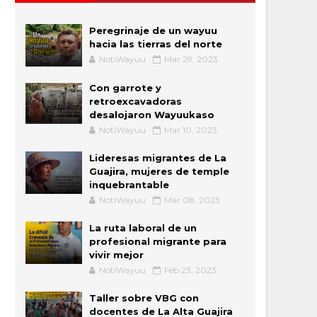
Peregrinaje de un wayuu
hacia las tierras del norte
NotiWayuu
Mar 29, 2023
Con garrote y
retroexcavadoras
desalojaron Wayuukaso
NotiWayuu
Mar 10, 2023
Lideresas migrantes de La
Guajira, mujeres de temple
inquebrantable
NotiWayuu
Mar 08, 2023
La ruta laboral de un
profesional migrante para
vivir mejor
NotiWayuu
Feb 23, 2023
Taller sobre VBG con
docentes de La Alta Guajira