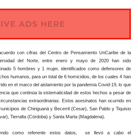
IVE ADS HERE
cuerdo con cifras del Centro de Pensamiento UnCaribe de la
versidad del Norte, entre enero y mayo de 2020 han sido
inado 5 hombres y 1 mujer, identificados como defensores de
chos humanos, para un total de 6 homicidios, de los cuales 4 han
rido en el marco del aislamiento por la pandemia Covid-19, lo que
encia que continúa la sistematicidad de estos hechos a pesar de
circunstancias extraordinarias. Estos asesinatos han ocurrido en
municipios de Chiriguaná y Becerril (Cesar), San Pablo y Tiquisio
ívar), Tierralta (Córdoba) y Santa Marta (Magdalena).
iendo como referente estos datos, se llevó a cabo el