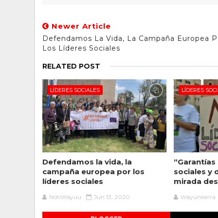
Newer Article
Defendamos La Vida, La Campaña Europea P
Los Líderes Sociales
RELATED POST
LÍDERES SOCIALES
LÍDERES SOC
Defendamos la vida, la
“Garantías 
campaña europea por los
sociales y
líderes sociales
mirada des
NotiWayuu
Jun 13, 2020
Wayunkerra