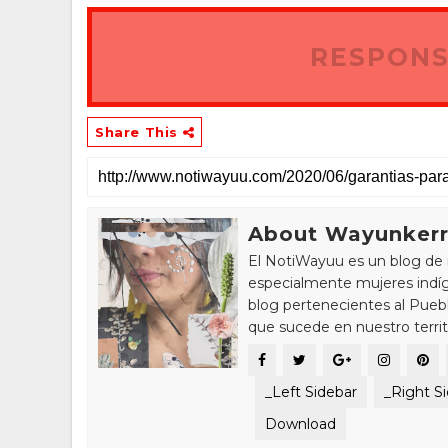
RESPONS
Share This
About Wayunker
El NotiWayuu es un blog de 
especialmente mujeres indíg
blog pertenecientes al Pue
que sucede en nuestro territ
_Left Sidebar
_Right S
Download