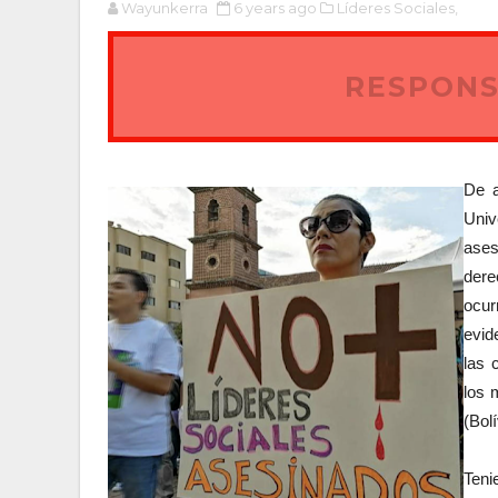
Wayunkerra
6 years ago
Líderes Sociales,
RESPONS
De a
Uni
ases
dere
ocur
evid
las 
los 
(Bol
Ten