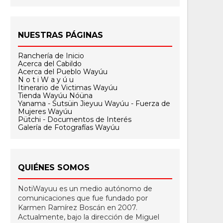
NUESTRAS PÁGINAS
Ranchería de Inicio
Acerca del Cabildo
Acerca del Pueblo Wayúu
N o t i W a y ú u
Itinerario de Victimas Wayúu
Tienda Wayúu Nóüna
Yanama - Sutsüin Jieyuu Wayúu - Fuerza de
Mujeres Wayúu
Pütchi - Documentos de Interés
Galería de Fotografías Wayúu
QUIÉNES SOMOS
NotiWayuu es un medio autónomo de
comunicaciones que fue fundado por
Karmen Ramírez Boscán en 2007.
Actualmente, bajo la dirección de Miguel