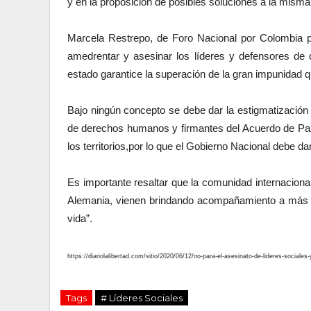
y en la proposición de posibles soluciones a la misma
Marcela Restrepo, de Foro Nacional por Colombia p
amedrentar y asesinar los líderes y defensores de 
estado garantice la superación de la gran impunidad 
Bajo ningún concepto se debe dar la estigmatización y
de derechos humanos y firmantes del Acuerdo de Pa
los territorios,por lo que el Gobierno Nacional debe d
Es importante resaltar que la comunidad internaciona
Alemania, vienen brindando acompañamiento a más 
vida”.
https://diariolalibertad.com/sitio/2020/06/12/no-para-el-asesinato-de-lideres-social
Tags
# Líderes Sociales