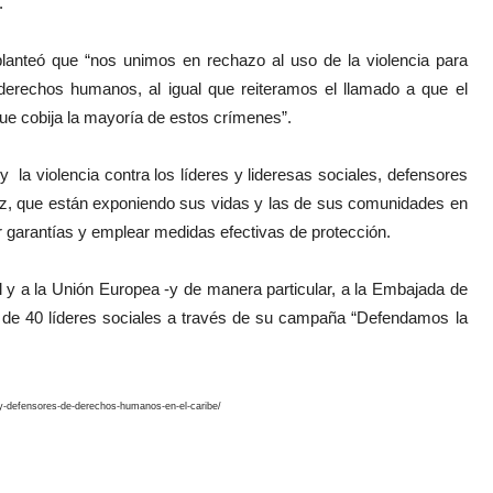
.
lanteó que “nos unimos en rechazo al uso de la violencia para
derechos humanos, al igual que reiteramos el llamado a que el
que cobija la mayoría de estos crímenes”.
 la violencia contra los líderes y lideresas sociales, defensores
z, que están exponiendo sus vidas y las de sus comunidades en
ar garantías y emplear medidas efectivas de protección.
l y a la Unión Europea -y de manera particular, a la Embajada de
de 40 líderes sociales a través de su campaña “Defendamos la
es-y-defensores-de-derechos-humanos-en-el-caribe/