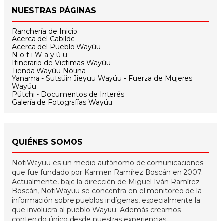
NUESTRAS PÁGINAS
Ranchería de Inicio
Acerca del Cabildo
Acerca del Pueblo Wayúu
N o t i W a y ú u
Itinerario de Victimas Wayúu
Tienda Wayúu Nóüna
Yanama - Sutsüin Jieyuu Wayúu - Fuerza de Mujeres
Wayúu
Pütchi - Documentos de Interés
Galería de Fotografías Wayúu
QUIÉNES SOMOS
NotiWayuu es un medio autónomo de comunicaciones
que fue fundado por Karmen Ramírez Boscán en 2007.
Actualmente, bajo la dirección de Miguel Iván Ramírez
Boscán, NotiWayuu se concentra en el monitoreo de la
información sobre pueblos indígenas, especialmente la
que involucra al pueblo Wayuu. Además creamos
contenido único desde nuestras experiencias.