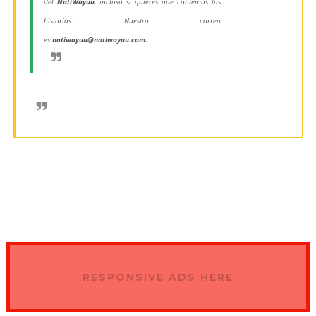
del
NotiWayuu
, incluso si quieres que contemos tus
historias. Nuestro correo
es
notiwayuu@notiwayuu.com
.
RESPONSIVE ADS HERE