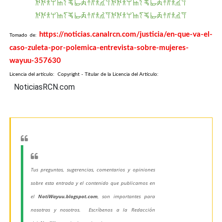
𐂌𐂌𐀪𐀬𐀎𐀍𐁛𐁜𐁝𐀼𐀺𐀪𐀢𐀥𐂌𐂌𐀪𐀬𐀎𐀍𐁛𐁜𐁝𐀼𐀺𐀪𐀢𐀥
𐂌𐂌𐀪𐀬𐀎𐀍𐁛𐁜𐁝𐀼𐀺𐀪𐀢𐀥𐂌𐂌𐀪𐀬𐀎𐀍𐁛𐁜𐁝𐀼𐀺𐀪𐀢𐀥
https://noticias.canalrcn.com/justicia/en-que-va-el-
Tomado de:
caso-zuleta-por-polemica-entrevista-sobre-mujeres-
wayuu-357630
Licencia del artículo: Copyright - Titular de la Licencia del Artículo:
NoticiasRCN.com
Tus preguntas, sugerencias, comentarios y opiniones
sobre esta entrada y el contenido que publicamos en
el
NotiWayuu.blogspot.com
, son importantes para
nosotras y nosotros. Escríbenos a la Redacción