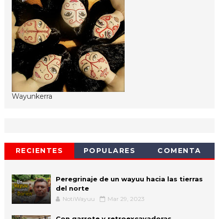
Wayunkerra
RECIENTES
POPULARES
COMENTA
Peregrinaje de un wayuu hacia las tierras
del norte
NotiWayuu
Mar 29, 2023
Con garrote y retroexcavadoras