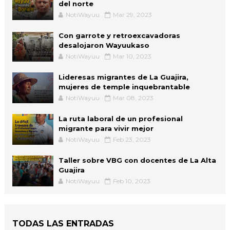
del norte
NotiWayuu
Mar 29, 2023
Con garrote y retroexcavadoras
desalojaron Wayuukaso
NotiWayuu
Mar 10, 2023
Lideresas migrantes de La Guajira,
mujeres de temple inquebrantable
NotiWayuu
Mar 08, 2023
La ruta laboral de un profesional
migrante para vivir mejor
NotiWayuu
Feb 23, 2023
Taller sobre VBG con docentes de La Alta
Guajira
NotiWayuu
Feb 10, 2023
TODAS LAS ENTRADAS