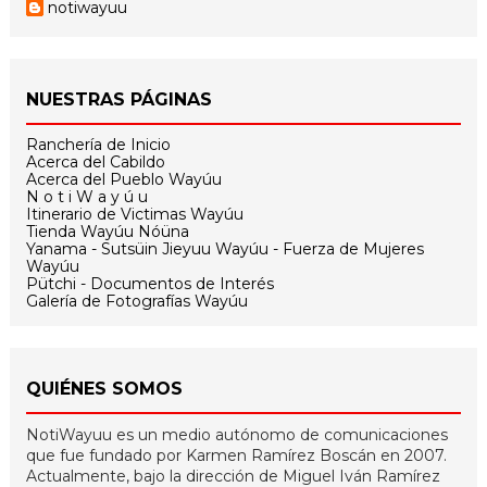
notiwayuu
NUESTRAS PÁGINAS
Ranchería de Inicio
Acerca del Cabildo
Acerca del Pueblo Wayúu
N o t i W a y ú u
Itinerario de Victimas Wayúu
Tienda Wayúu Nóüna
Yanama - Sutsüin Jieyuu Wayúu - Fuerza de Mujeres
Wayúu
Pütchi - Documentos de Interés
Galería de Fotografías Wayúu
QUIÉNES SOMOS
NotiWayuu es un medio autónomo de comunicaciones
que fue fundado por Karmen Ramírez Boscán en 2007.
Actualmente, bajo la dirección de Miguel Iván Ramírez