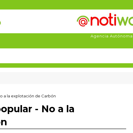
Agencia Autónoma
No a la explotación de Carbón
opular - No a la
ón