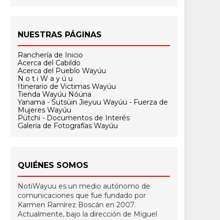
NUESTRAS PÁGINAS
Ranchería de Inicio
Acerca del Cabildo
Acerca del Pueblo Wayúu
N o t i W a y ú u
Itinerario de Victimas Wayúu
Tienda Wayúu Nóüna
Yanama - Sutsüin Jieyuu Wayúu - Fuerza de
Mujeres Wayúu
Pütchi - Documentos de Interés
Galería de Fotografías Wayúu
QUIÉNES SOMOS
NotiWayuu es un medio autónomo de
comunicaciones que fue fundado por
Karmen Ramírez Boscán en 2007.
Actualmente, bajo la dirección de Miguel