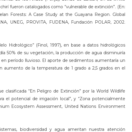
chirí fueron catalogados como “vulnerable de extinción”. (En:
n Forests: A Case Study at the Guayana Region. Global
COANA, UNEG, PROVITA, FUDENA, Fundación POLAR, 2002.
lo Hidrológico” (Finol, 1997), en base a datos hidrológicos
rdía 50% de su vegetación, la producción de agua disminuiría
en período lluvioso. El aporte de sedimentos aumentaría un
 un aumento de la temperatura de 1 grado a 2,5 grados en el
clasificada “En Peligro de Extinción” por la World Wildlife
el potencial de irrigación local”, y “Zona potencialmente
 Millenium Ecosystem Assessment, United Nations Environment
istemas, biodiversidad y agua ameritan nuestra atención