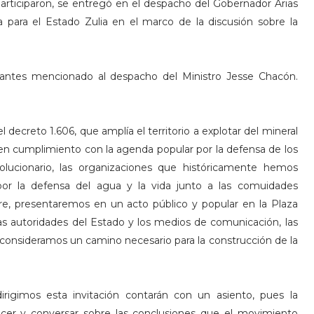
participaron, se entregó en el despacho del Gobernador Arias
a para el Estado Zulia en el marco de la discusión sobre la
 antes mencionado al despacho del Ministro Jesse Chacón.
decreto 1.606, que amplía el territorio a explotar del mineral
 en cumplimiento con la agenda popular por la defensa de los
volucionario, las organizaciones que históricamente hemos
or la defensa del agua y la vida junto a las comuidades
e, presentaremos en un acto público y popular en la Plaza
las autoridades del Estado y los medios de comunicación, las
 consideramos un camino necesario para la construcción de la
rigimos esta invitación contarán con un asiento, pues la
nocer y conversar sobre las conclusiones que el movimiento