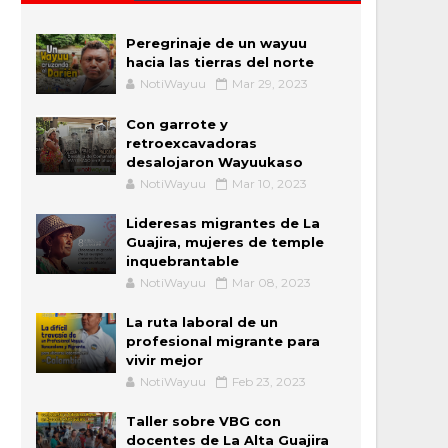
Peregrinaje de un wayuu
hacia las tierras del norte
NotiWayuu
Mar 29, 2023
Con garrote y
retroexcavadoras
desalojaron Wayuukaso
NotiWayuu
Mar 10, 2023
Lideresas migrantes de La
Guajira, mujeres de temple
inquebrantable
NotiWayuu
Mar 08, 2023
La ruta laboral de un
profesional migrante para
vivir mejor
NotiWayuu
Feb 23, 2023
Taller sobre VBG con
docentes de La Alta Guajira