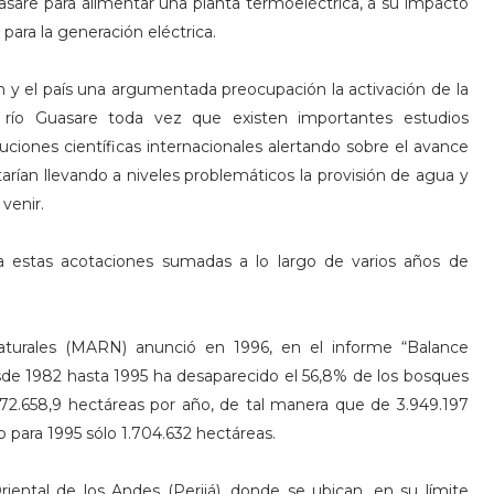
asare para alimentar una planta termoeléctrica, a su impacto
 para la generación eléctrica.
ón y el país una argumentada preocupación la activación de la
 río Guasare toda vez que existen importantes estudios
uciones científicas internacionales alertando sobre el avance
rían llevando a niveles problemáticos la provisión de agua y
 venir.
a estas acotaciones sumadas a lo largo de varios años de
aturales (MARN) anunció en 1996, en el informe “Balance
de 1982 hasta 1995 ha desaparecido el 56,8% de los bosques
 172.658,9 hectáreas por año, de tal manera que de 3.949.197
 para 1995 sólo 1.704.632 hectáreas.
iental de los Andes (Perijá), donde se ubican, en su límite