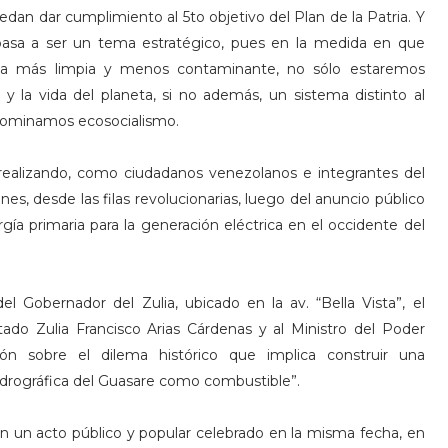
dan dar cumplimiento al 5to objetivo del Plan de la Patria. Y
 pasa a ser un tema estratégico, pues en la medida en que
r la más limpia y menos contaminante, no sólo estaremos
y la vida del planeta, si no además, un sistema distinto al
denominamos ecosocialismo.
ealizando, como ciudadanos venezolanos e integrantes del
es, desde las filas revolucionarias, luego del anuncio público
gía primaria para la generación eléctrica en el occidente del
l Gobernador del Zulia, ubicado en la av. “Bella Vista”, el
ado Zulia Francisco Arias Cárdenas y al Ministro del Poder
ón sobre el dilema histórico que implica construir una
hidrográfica del Guasare como combustible”.
en un acto público y popular celebrado en la misma fecha, en