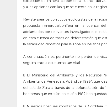
extracción del mineral carbón en la cuenca del Gu
y a las opciones con las que se cuenta en la región
Reviste para los colectivos ecologistas de la regi
propuesta minerocarbonífera en la cuenca del
adelantados por relevantes investigadores e instit
en esta cuenca de tasas de deforestación que esta
la estabilidad climática para la zona en los años por
A continuación es pertinente no perder de vist
seguimiento a este tema tan vital:
 El Ministerio del Ambiente y los Recursos N
Ambiental de Venezuela. Apéndice 1996”, que des
del estado Zulia a través de la deforestación de
hectáreas que existían en el año 1982 han quedado
 Nuestros bosques montanos de la Cordillera Or