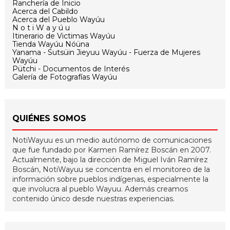
Ranchería de Inicio
Acerca del Cabildo
Acerca del Pueblo Wayúu
N o t i W a y ú u
Itinerario de Victimas Wayúu
Tienda Wayúu Nóüna
Yanama - Sutsüin Jieyuu Wayúu - Fuerza de Mujeres
Wayúu
Pütchi - Documentos de Interés
Galería de Fotografías Wayúu
QUIÉNES SOMOS
NotiWayuu es un medio autónomo de comunicaciones
que fue fundado por Karmen Ramírez Boscán en 2007.
Actualmente, bajo la dirección de Miguel Iván Ramírez
Boscán, NotiWayuu se concentra en el monitoreo de la
información sobre pueblos indígenas, especialmente la
que involucra al pueblo Wayuu. Además creamos
contenido único desde nuestras experiencias.