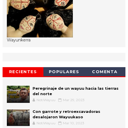
Wayunkerra
RECIENTES
POPULARES
COMENTA
Peregrinaje de un wayuu hacia las tierras
del norte
NotiWayuu
Mar 29, 2023
Con garrote y retroexcavadoras
desalojaron Wayuukaso
NotiWayuu
Mar 10, 2023