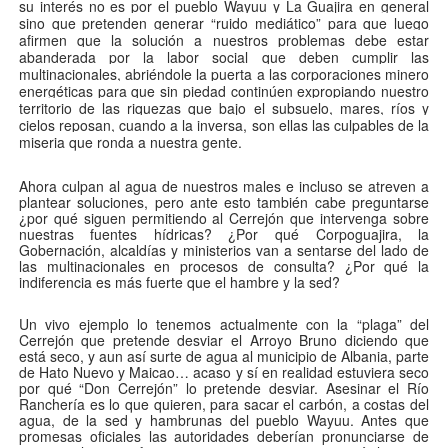
su interés no es por el pueblo Wayuu y La Guajira en general
sino que pretenden generar “ruido mediático” para que luego
afirmen que la solución a nuestros problemas debe estar
abanderada por la labor social que deben cumplir las
multinacionales, abriéndole la puerta a las corporaciones minero
energéticas para que sin piedad continúen expropiando nuestro
territorio de las riquezas que bajo el subsuelo, mares, ríos y
cielos reposan, cuando a la inversa, son ellas las culpables de la
miseria que ronda a nuestra gente.
Ahora culpan al agua de nuestros males e incluso se atreven a
plantear soluciones, pero ante esto también cabe preguntarse
¿por qué siguen permitiendo al Cerrejón que intervenga sobre
nuestras fuentes hídricas? ¿Por qué Corpoguajira, la
Gobernación, alcaldías y ministerios van a sentarse del lado de
las multinacionales en procesos de consulta? ¿Por qué la
indiferencia es más fuerte que el hambre y la sed?
Un vivo ejemplo lo tenemos actualmente con la “plaga” del
Cerrejón que pretende desviar el Arroyo Bruno diciendo que
está seco, y aun así surte de agua al municipio de Albania, parte
de Hato Nuevo y Maicao… acaso y sí en realidad estuviera seco
por qué “Don Cerrejón” lo pretende desviar. Asesinar el Río
Ranchería es lo que quieren, para sacar el carbón, a costas del
agua, de la sed y hambrunas del pueblo Wayuu. Antes que
promesas oficiales las autoridades deberían pronunciarse de