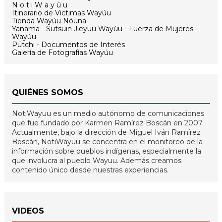
N o t i W a y ú u
Itinerario de Victimas Wayúu
Tienda Wayúu Nóüna
Yanama - Sutsüin Jieyuu Wayúu - Fuerza de Mujeres
Wayúu
Pütchi - Documentos de Interés
Galería de Fotografías Wayúu
QUIÉNES SOMOS
NotiWayuu es un medio autónomo de comunicaciones
que fue fundado por Karmen Ramírez Boscán en 2007.
Actualmente, bajo la dirección de Miguel Iván Ramírez
Boscán, NotiWayuu se concentra en el monitoreo de la
información sobre pueblos indígenas, especialmente la
que involucra al pueblo Wayuu. Además creamos
contenido único desde nuestras experiencias.
VIDEOS