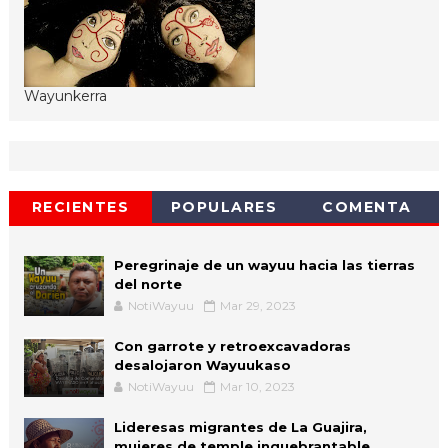
Wayunkerra
RECIENTES
POPULARES
COMENTA
Peregrinaje de un wayuu hacia las tierras
del norte
NotiWayuu
Mar 29, 2023
Con garrote y retroexcavadoras
desalojaron Wayuukaso
NotiWayuu
Mar 10, 2023
Lideresas migrantes de La Guajira,
mujeres de temple inquebrantable