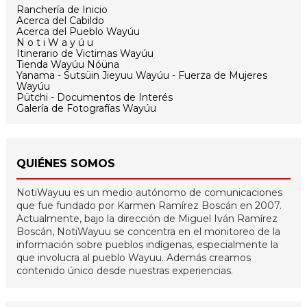
Ranchería de Inicio
Acerca del Cabildo
Acerca del Pueblo Wayúu
N o t i W a y ú u
Itinerario de Victimas Wayúu
Tienda Wayúu Nóüna
Yanama - Sutsüin Jieyuu Wayúu - Fuerza de Mujeres
Wayúu
Pütchi - Documentos de Interés
Galería de Fotografías Wayúu
QUIÉNES SOMOS
NotiWayuu es un medio autónomo de comunicaciones
que fue fundado por Karmen Ramírez Boscán en 2007.
Actualmente, bajo la dirección de Miguel Iván Ramírez
Boscán, NotiWayuu se concentra en el monitoreo de la
información sobre pueblos indígenas, especialmente la
que involucra al pueblo Wayuu. Además creamos
contenido único desde nuestras experiencias.