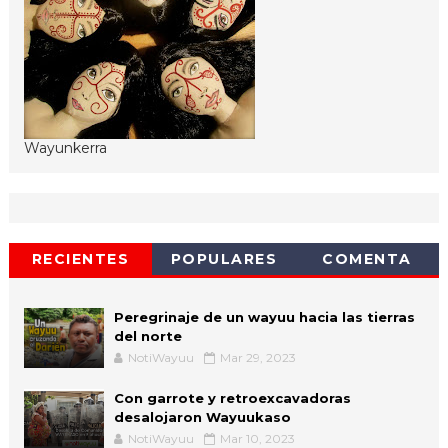
Wayunkerra
RECIENTES
POPULARES
COMENTA
Peregrinaje de un wayuu hacia las tierras
del norte
NotiWayuu
Mar 29, 2023
Con garrote y retroexcavadoras
desalojaron Wayuukaso
NotiWayuu
Mar 10, 2023