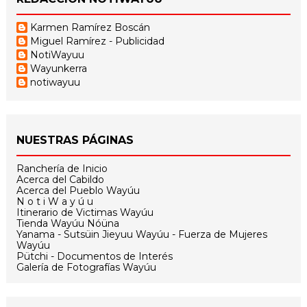
Karmen Ramírez Boscán
Miguel Ramírez - Publicidad
NotiWayuu
Wayunkerra
notiwayuu
NUESTRAS PÁGINAS
Ranchería de Inicio
Acerca del Cabildo
Acerca del Pueblo Wayúu
N o t i W a y ú u
Itinerario de Victimas Wayúu
Tienda Wayúu Nóüna
Yanama - Sutsüin Jieyuu Wayúu - Fuerza de Mujeres
Wayúu
Pütchi - Documentos de Interés
Galería de Fotografías Wayúu