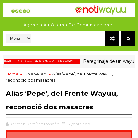
Agencia Autónoma De Comunicaciones
Peregrinaje de un wayuu hacia
AESTUCASA #MIGRACIÓN #RELATOSWAYUU
Home
Unlabelled
Alias ‘Pepe’, del Frente Wayuu,
reconoció dos masacres
Alias ‘Pepe’, del Frente Wayuu,
reconoció dos masacres
Karmen Ramírez Boscán
15 years ago