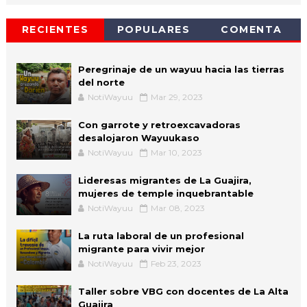
RECIENTES
POPULARES
COMENTA
Peregrinaje de un wayuu hacia las tierras
del norte
NotiWayuu
Mar 29, 2023
Con garrote y retroexcavadoras
desalojaron Wayuukaso
NotiWayuu
Mar 10, 2023
Lideresas migrantes de La Guajira,
mujeres de temple inquebrantable
NotiWayuu
Mar 08, 2023
La ruta laboral de un profesional
migrante para vivir mejor
NotiWayuu
Feb 23, 2023
Taller sobre VBG con docentes de La Alta
Guajira