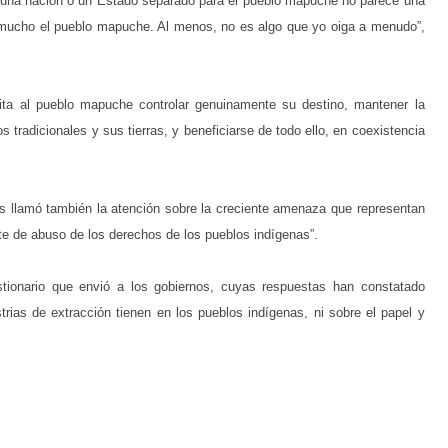
er una nación o un Estado separado para el pueblo mapuche no parece una
e mucho el pueblo mapuche. Al menos, no es algo que yo oiga a menudo”,
ita al pueblo mapuche controlar genuinamente su destino, mantener la
os tradicionales y sus tierras, y beneficiarse de todo ello, en coexistencia
as llamó también la atención sobre la creciente amenaza que representan
te de abuso de los derechos de los pueblos indígenas”.
tionario que envió a los gobiernos, cuyas respuestas han constatado
trias de extracción tienen en los pueblos indígenas, ni sobre el papel y