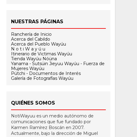
NUESTRAS PÁGINAS
Ranchería de Inicio
Acerca del Cabildo
Acerca del Pueblo Wayúu
N o t i W a y ú u
Itinerario de Victimas Wayúu
Tienda Wayúu Nóüna
Yanama - Sutsüin Jieyuu Wayúu - Fuerza de
Mujeres Wayúu
Pütchi - Documentos de Interés
Galería de Fotografías Wayúu
QUIÉNES SOMOS
NotiWayuu es un medio autónomo de
comunicaciones que fue fundado por
Karmen Ramírez Boscán en 2007.
Actualmente, bajo la dirección de Miguel