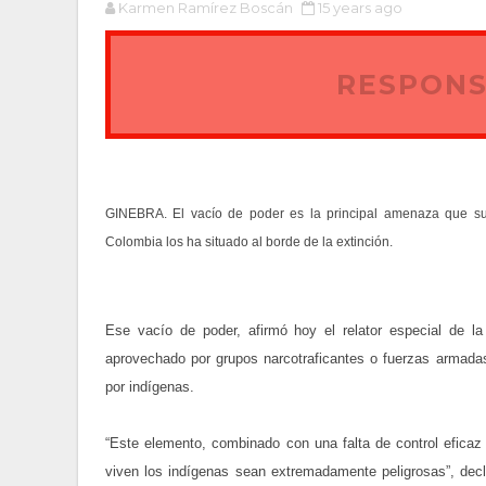
Karmen Ramírez Boscán
15 years ago
RESPONS
GINEBRA. El vacío de poder es la principal amenaza que su
Colombia los ha situado al borde de la extinción.
Ese vacío de poder, afirmó hoy el relator especial de 
aprovechado por grupos narcotraficantes o fuerzas armadas 
por indígenas.
“Este elemento, combinado con una falta de control eficaz
viven los indígenas sean extremadamente peligrosas”, dec