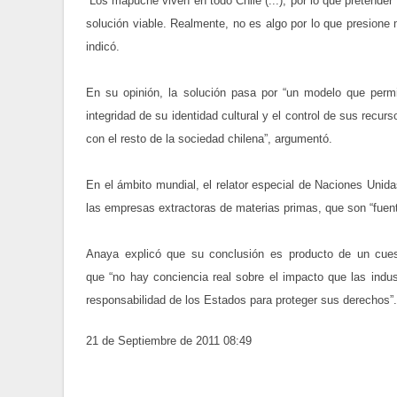
“Los mapuche viven en todo Chile (...), por lo que pretend
solución viable. Realmente, no es algo por lo que presion
indicó.
En su opinión, la solución pasa por “un modelo que perm
integridad de su identidad cultural y el control de sus recurs
con el resto de la sociedad chilena”, argumentó.
En el ámbito mundial, el relator especial de Naciones Unid
las empresas extractoras de materias primas, que son “fuen
Anaya explicó que su conclusión es producto de un cues
que “no hay conciencia real sobre el impacto que las indus
responsabilidad de los Estados para proteger sus derechos”.
21 de Septiembre de 2011 08:49