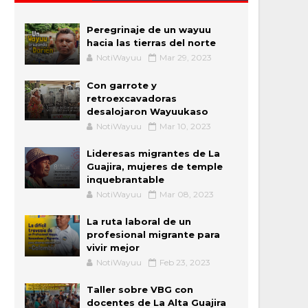
Peregrinaje de un wayuu
hacia las tierras del norte
NotiWayuu
Mar 29, 2023
Con garrote y
retroexcavadoras
desalojaron Wayuukaso
NotiWayuu
Mar 10, 2023
Lideresas migrantes de La
Guajira, mujeres de temple
inquebrantable
NotiWayuu
Mar 08, 2023
La ruta laboral de un
profesional migrante para
vivir mejor
NotiWayuu
Feb 23, 2023
Taller sobre VBG con
docentes de La Alta Guajira