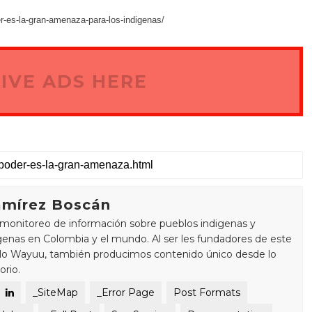
-es-la-gran-amenaza-para-los-indigenas/
IVE ADS HERE
mírez Boscán
monitoreo de información sobre pueblos indigenas y
enas en Colombia y el mundo. Al ser les fundadores de este
blo Wayuu, también producimos contenido único desde lo
orio.
_SiteMap
_Error Page
Post Formats