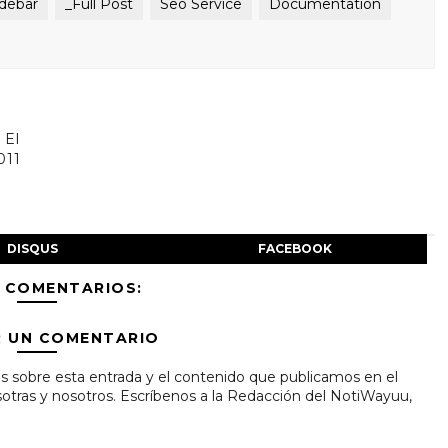
idebar
_Full Post
Seo Service
Documentation
 El
011
DISQUS
FACEBOOK
 COMENTARIOS:
R UN COMENTARIO
s sobre esta entrada y el contenido que publicamos en el
tras y nosotros. Escríbenos a la Redacción del NotiWayuu,