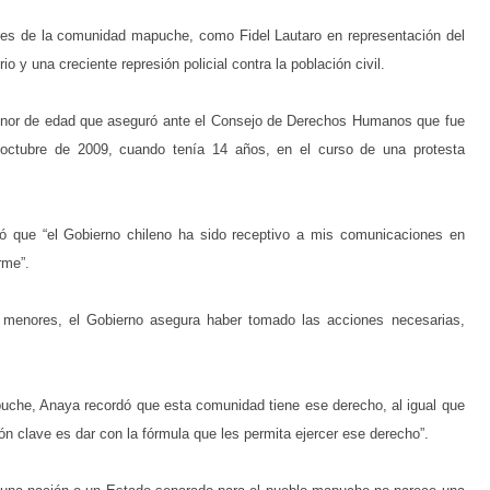
deres de la comunidad mapuche, como Fidel Lautaro en representación del
rio y una creciente represión policial contra la población civil.
enor de edad que aseguró ante el Consejo de Derechos Humanos que fue
n octubre de 2009, cuando tenía 14 años, en el curso de una protesta
ró que “el Gobierno chileno ha sido receptivo a mis comunicaciones en
rme”.
a menores, el Gobierno asegura haber tomado las acciones necesarias,
che, Anaya recordó que esta comunidad tiene ese derecho, al igual que
ón clave es dar con la fórmula que les permita ejercer ese derecho”.