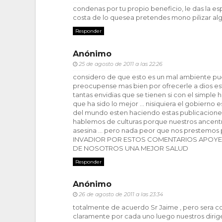
condenas por tu propio beneficio, le das la es
costa de lo quesea pretendes mono pilizar a
Responder
Anónimo
25 de agosto de 2011 a las 22:26
considero de que esto es un mal ambiente pue
preocupense mas bien por ofrecerle a dios esta
tantas envidias que se tienen si con el simpl
que ha sido lo mejor ... nisiquiera el gobierno e
del mundo esten haciendo estas publicaciones 
hablemos de culturas porque nuestros ancentro
asesina ... pero nada peor que nos prestemo
INVADIOR POR ESTOS COMENTARIOS APO
DE NOSOTROS UNA MEJOR SALUD
Responder
Anónimo
26 de agosto de 2011 a las 23:34
totalmente de acuerdo Sr Jaime , pero sera 
claramente por cada uno luego nuestros diri