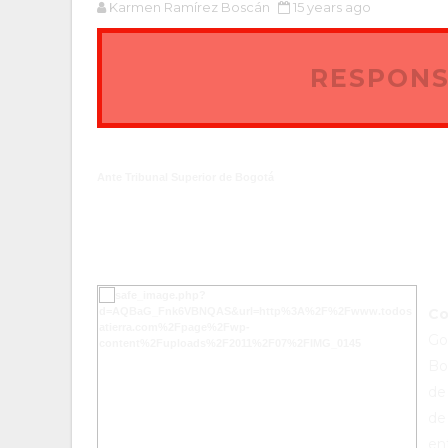
Karmen Ramírez Boscán
15 years ago
RESPONS
Ante Tribunal Superior de Bogotá
Co
Go
Bo
de
de
en