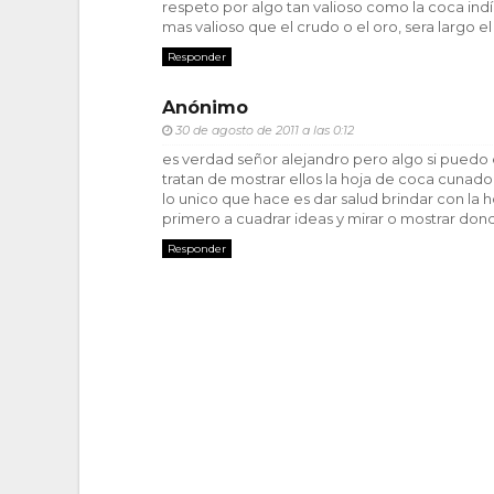
respeto por algo tan valioso como la coca indíge
mas valioso que el crudo o el oro, sera largo 
Responder
Anónimo
30 de agosto de 2011 a las 0:12
es verdad señor alejandro pero algo si puedo
tratan de mostrar ellos la hoja de coca cunado
lo unico que hace es dar salud brindar con la
primero a cuadrar ideas y mirar o mostrar don
Responder