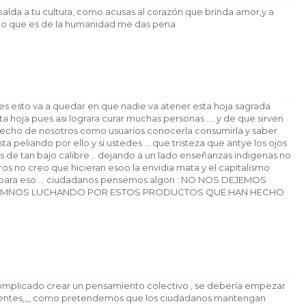
palda a tu cultura, como acusas al corazón que brinda amor,y a
lgo que es de la humanidad me das pena
s esto va a quedar en que nadie va atener esta hoja sagrada
 hoja pues asi lograra curar muchas personas .... y de que sirven
e hecho de nosotros como usuarios conocerla consumirla y saber
sta peliando por ello y si ustedes ... que tristeza que antye los ojos
de tan bajo calibre .. dejando a un lado enseñanzas indigenas no
s no creo que hicieran esoo la envidia mata y el capitalismo
s para eso ... ciudadanos pensemos algon : NO NOS DEJEMOS
YEMNOS LUCHANDO POR ESTOS PRODUCTOS QUE HAN HECHO
complicado crear un pensamiento colectivo , se debería empezar
gentes,,,, como pretendemos que los ciudadanos mantengan