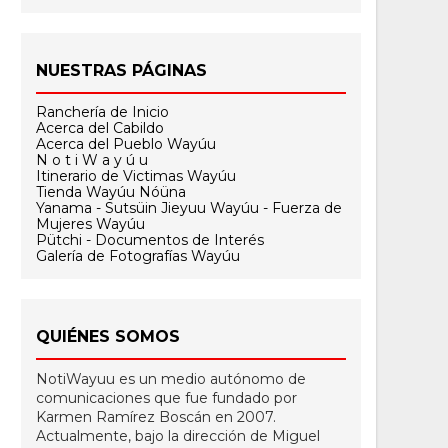
NUESTRAS PÁGINAS
Ranchería de Inicio
Acerca del Cabildo
Acerca del Pueblo Wayúu
N o t i W a y ú u
Itinerario de Victimas Wayúu
Tienda Wayúu Nóüna
Yanama - Sutsüin Jieyuu Wayúu - Fuerza de
Mujeres Wayúu
Pütchi - Documentos de Interés
Galería de Fotografías Wayúu
QUIÉNES SOMOS
NotiWayuu es un medio autónomo de
comunicaciones que fue fundado por
Karmen Ramírez Boscán en 2007.
Actualmente, bajo la dirección de Miguel