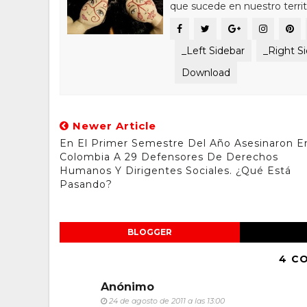
que sucede en nuestro territ
_Left Sidebar
_Right S
Download
Newer Article
En El Primer Semestre Del Año Asesinaron E
Colombia A 29 Defensores De Derechos
Humanos Y Dirigentes Sociales. ¿Qué Está
Pasando?
BLOGGER
4 C
Anónimo
24 de agosto de 2011 a las 13:00