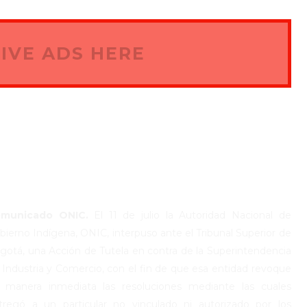
IVE ADS HERE
municado ONIC.
El 11 de julio la Autoridad Nacional de
bierno Indígena, ONIC, interpuso ante el Tribunal Superior de
gotá, una Acción de Tutela en contra de la Superintendencia
 Industria y Comercio, con el fin de que esa entidad revoque
 manera inmediata las resoluciones mediante las cuales
tregó a un particular no vinculado ni autorizado por los