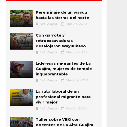
Peregrinaje de un wayuu
hacia las tierras del norte
NotiWayuu
Mar 29, 2023
Con garrote y
retroexcavadoras
desalojaron Wayuukaso
NotiWayuu
Mar 10, 2023
Lideresas migrantes de La
Guajira, mujeres de temple
inquebrantable
NotiWayuu
Mar 08, 2023
La ruta laboral de un
profesional migrante para
vivir mejor
NotiWayuu
Feb 23, 2023
Taller sobre VBG con
docentes de La Alta Guajira