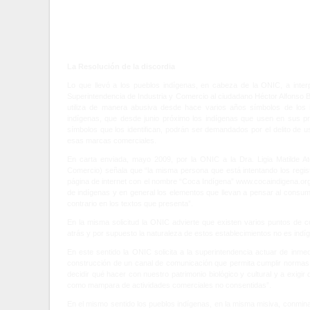
La Resolución de la discordia
Lo que llevó a los pueblos indígenas, en cabeza de la ONIC, a inte
Superintendencia de Industria y Comercio al ciudadano Héctor Alfonso 
utiliza de manera abusiva desde hace varios años símbolos de los 
indígenas, que desde junio próximo los indígenas que usen en sus pr
símbolos que los identifican, podrán ser demandados por el delito de 
esas marcas comerciales.
En carta enviada, mayo 2009, por la ONIC a la Dra. Ligia Matilde Ate
Comercio) señala que “la misma persona que está intentando los regi
página de internet con el nombre “Coca Indígena” www.cocaindigena.org.
de indígenas y en general los elementos que llevan a pensar al consum
contrario en los textos que presenta”.
En la misma solicitud la ONIC advierte que existen varios puntos de 
atrás y por supuesto la naturaleza de estos establecimientos no es indí
En este sentido la ONIC solicita a la superintendencia actuar de inm
construcción de un canal de comunicación que permita cumplir normas 
decidir qué hacer con nuestro patrimonio biológico y cultural y a ex
como mampara de actividades comerciales no consentidas”.
En el mismo sentido los pueblos indígenas, en la misma misiva, conmina