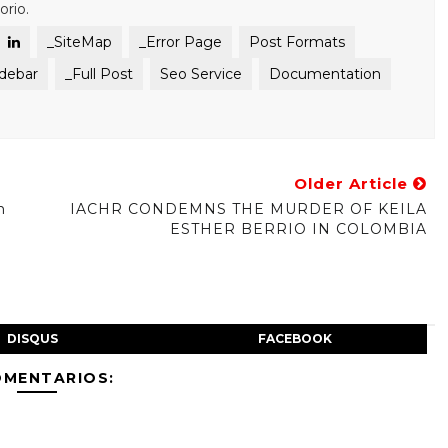
orio.
_SiteMap
_Error Page
Post Formats
idebar
_Full Post
Seo Service
Documentation
Older Article
n
IACHR CONDEMNS THE MURDER OF KEILA
ESTHER BERRIO IN COLOMBIA
DISQUS
FACEBOOK
OMENTARIOS: