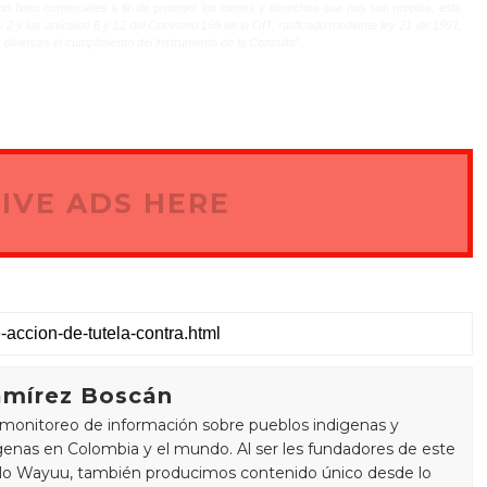
on fines comerciales a fin de proteger los bienes y derechos que nos son propios, esto
lo 2 y los artículos 6 y 12 del Convenio 169 de la OIT, ratificado mediante ley 21 de 1991,
 diversas el cumplimiento del instrumento de la Consulta
”.
IVE ADS HERE
mírez Boscán
monitoreo de información sobre pueblos indigenas y
enas en Colombia y el mundo. Al ser les fundadores de este
blo Wayuu, también producimos contenido único desde lo