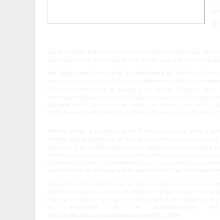
pu
sí
Las autoridades indígenas rechazamos la arbitraria medida que por la v
hace parte del patrimonio cultural de la Nación, pese a que ese particul
Las ilegales resoluciones de la Superintendencia de Industria y Com
consulta sobre proyectos de ley que el gobierno nacional va a presentar
el trámite constitucional de indagar a los pueblos indígenas sobre
inconstitucionalidad por obviar esta obligación. Las diferentes dependen
admisible por un lado se envíen señales de respeto y por otro se t
particular de manera inconsulta, los bienes materiales y espirituales de l
Mientras desde el Congreso de los Estados Unidos se llama al Gobi
minorías para la aprobación del TLC, la Superintendencia de Industria
lógico que a los pueblos indígenas nos nieguen el derecho a identifi
nombres, como ocurrió cuando negaron al Pueblo Nasa registrar la ma
consideración válida, la Superintendencia se niegue a estudiar las den
por el contrario les entregue nuestro patrimonio, en lugar de sancionarl
Llamamos a los ciudadanos a no dejarse engañar por los usurpad
alimentos de hoja de coca que identifican con nombres como Coca In
entre otros. Exigimos una rigurosa investigación a los organismos de c
los funcionarios de la Superintendencia han
(
http://www.onic.org.co/actualidad.shtml?x=37089
)