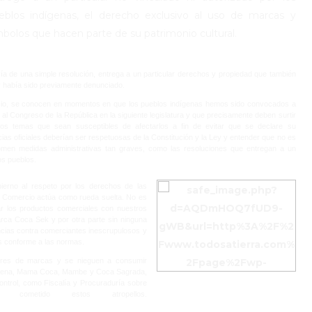
eblos indígenas, el derecho exclusivo al uso de marcas y
mbolos que hacen parte de su patrimonio cultural.
ía de una simple resolución, entrega a un particular derechos y propiedad que también
ar había sido previamente denunciado.
ercio, se conocen en momentos en que los pueblos indígenas hemos sido convocados a
 al Congreso de la República en la siguiente legislatura y que precisamente deben surtir
 los temas que sean susceptibles de afectarlos a fin de evitar que se declare su
cias oficiales deberían ser respetuosas de la Constitución y la Ley y entender que no es
omen medidas administrativas tan graves, como las resoluciones que entregan a un
os pueblos.
erno al respeto por los derechos de las
 y Comercio actúa como rueda suelta. No es
car los productos comerciales con nuestros
rca Coca Sek y por otra parte sin ninguna
uncias contra comerciantes inescrupulosos y
os conforme a las normas.
ores de marcas y se nieguen a consumir
dígena, Mama Coca, Mambe y Coca Sagrada,
ontrol, como Fiscalía y Procuraduría sobre
 cometido estos atropellos.