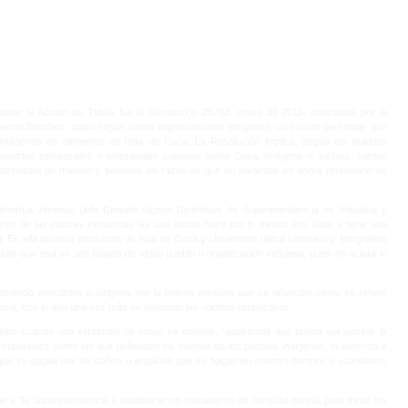
rponer la Acción de Tutela fue la Resolución 28752 -mayo 30 2011- concedida por la
Bernal Sánchez, quien según varias organizaciones indígenas, un oscuro personaje que
indígenas en alimentos de hoja de Coca. La Resolución implica, según los pueblos
oductos comerciales o artesanales palabras como Coca, Indígena o, incluso, ciertos
usurpación de marcas y patentes en razón de que un particular es ahora propietario de
hortua Jiménez (jefe División Signos Distintivos de Superintendencia de Industria y
stros de las marcas expuestas las usa desde hace por lo menos dos años y tiene una
 En ella anuncia productos de hoja de Coca y claramente utiliza símbolos y fotografías
idor que esa es una página de algún pueblo u organización indígena, pues no aclara lo
comercio asociados o dirigidos por la misma persona que se anuncian como se refiere
gena, con lo que una vez más se violentan las normas respectivas”.
ediato cuando una infracción de estas se comete, “aspiramos que pueda ser posible la
superiores como las que defienden los valores de los pueblos indígenas, el derecho a
igir que se pague por los daños o engaños que se hagan en nuestro nombre o usándonos
n a “la Superintendencia a establecer un mecanismo de consulta previa, para tratar los