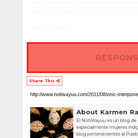
casos de registros de marcas o uso de patrimonio cultural o biológico c
con fundamento en normas como las siguientes: e
l numeral 1 del artícu
y las decisiones de la Corte Constitucional que han exigido en ocasiones
Tomado de: www.onic.org
RESPONS
Share This
About Karmen Ra
El NotiWayuu es un blog de 
especialmente mujeres indíg
blog pertenecientes al Pue