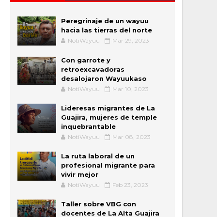
Peregrinaje de un wayuu
hacia las tierras del norte
NotiWayuu
Mar 29, 2023
Con garrote y
retroexcavadoras
desalojaron Wayuukaso
NotiWayuu
Mar 10, 2023
Lideresas migrantes de La
Guajira, mujeres de temple
inquebrantable
NotiWayuu
Mar 08, 2023
La ruta laboral de un
profesional migrante para
vivir mejor
NotiWayuu
Feb 23, 2023
Taller sobre VBG con
docentes de La Alta Guajira