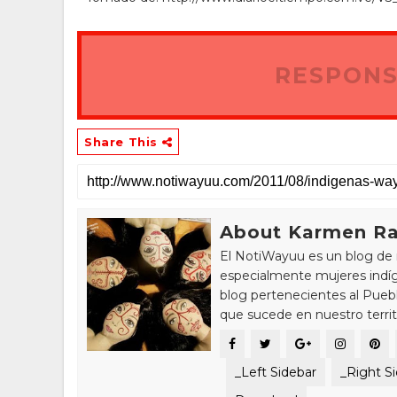
RESPONS
Share This
About Karmen Ra
El NotiWayuu es un blog de 
especialmente mujeres indíg
blog pertenecientes al Pue
que sucede en nuestro territ
_Left Sidebar
_Right S