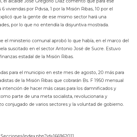
o, el alcalde José Gregorio Díaz comentó que para ese
 viviendas por Pdvsa, 1 por la Misión Ribas, 10 por el
Explicó que la gente de ese mismo sector hará una
des, por lo que no entendía la disyuntiva mostrada.
e el ministerio comunal aprobó lo que había, en el marco del
uela suscitado en el sector Antonio José de Sucre. Estuvo
nanzas estadal de la Misión Ribas.
endas para el municipio en este mes de agosto, 20 más para
adistas de la Misión Ribas que cobrarán Bs. F 1950 mensual
la intención de hacer más casas para los damnificados y
omo parte de una meta socialista, revolucionaria y
zo conjugado de varios sectores y la voluntad de gobierno.
_Secciones/index.php?id=166962011