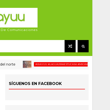
 De Comunicaciones
rte
#WAYUU #LAGUAJIRAESTUCASA #MIGRACIÓN #RELATOSWAYUU
SÍGUENOS EN FACEBOOK