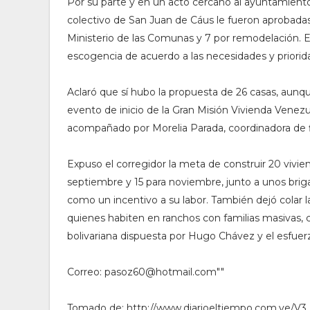
Por su parte y en un acto cercano al ayuntamient
colectivo de San Juan de Cáus le fueron aprobadas 6
Ministerio de las Comunas y 7 por remodelación. 
escogencia de acuerdo a las necesidades y priorida
Aclaró que sí hubo la propuesta de 26 casas, aunqu
evento de inicio de la Gran Misión Vivienda Venez
acompañado por Morelia Parada, coordinadora de fi
Expuso el corregidor la meta de construir 20 vivi
septiembre y 15 para noviembre, junto a unos brig
como un incentivo a su labor. También dejó colar 
quienes habiten en ranchos con familias masivas, c
bolivariana dispuesta por Hugo Chávez y el esfuer
Correo: pasoz60@hotmail.com""
Tomado de: http://www.diarioeltiempo.com.ve/V3