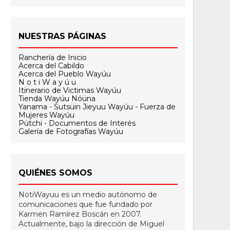
NUESTRAS PÁGINAS
Ranchería de Inicio
Acerca del Cabildo
Acerca del Pueblo Wayúu
N o t i W a y ú u
Itinerario de Victimas Wayúu
Tienda Wayúu Nóüna
Yanama - Sutsüin Jieyuu Wayúu - Fuerza de
Mujeres Wayúu
Pütchi - Documentos de Interés
Galería de Fotografías Wayúu
QUIÉNES SOMOS
NotiWayuu es un medio autónomo de
comunicaciones que fue fundado por
Karmen Ramírez Boscán en 2007.
Actualmente, bajo la dirección de Miguel