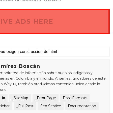
IVE ADS HERE
mírez Boscán
monitoreo de información sobre pueblos indigenas y
enas en Colombia y el mundo. Al ser les fundadores de este
blo Wayuu, también producimos contenido único desde lo
orio.
_SiteMap
_Error Page
Post Formats
idebar
_Full Post
Seo Service
Documentation