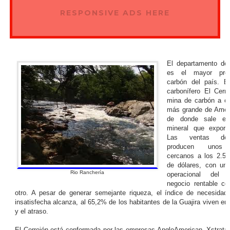
RESPONSIVE ADS HERE
El departamento de 
es el mayor prod
carbón del país. E
carbonífero El Cerre
mina de carbón a cie
más grande de Améri
de donde sale el
mineral que export
Las ventas del
producen unos 
cercanos a los 2.50
de dólares, con un
Rio Ranchería
operacional del
negocio rentable c
otro. A pesar de generar semejante riqueza, el índice de necesidad
insatisfecha alcanza, al 65,2% de los habitantes de la Guajira viven en
y el atraso.
El Cerrejón está conformada por las empresas AngloAmerican, Xstrata 