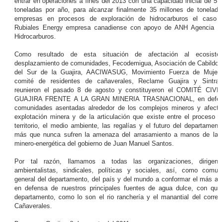
entrar en operaciones a fines del 2013 con una capacidad inicial de 5 
toneladas por año, para alcanzar finalmente 35 millones de tonelada
empresas en procesos de exploración de hidrocarburos el caso 
Rubiales Energy empresa canadiense con apoyo de ANH Agencia N
Hidrocarburos.
Como resultado de esta situación de afectación al ecosis
desplazamiento de comunidades, Fecodemigua, Asociación de Cabildos
del Sur de la Guajira, AACIWASUG, Movimiento Fuerza de Mujer
comité de residentes de cañaverales, Reclame Guajira y Sintra
reunieron el pasado 8 de agosto y constituyeron el COMITÉ CIV
GUAJIRA FRENTE A LA GRAN MINERIA TRASNACIONAL, en defen
comunidades asentadas alrededor de los complejos mineros y afecta
explotación minera y de la articulación que existe entre el proceso 
territorio, el medio ambiente, las regalías y el futuro del departamen
más que nunca sufren la amenaza del arrasamiento a manos de la 
minero-energética del gobierno de Juan Manuel Santos.
Por tal razón, llamamos a todas las organizaciones, dirigenci
ambientalistas, sindicales, políticas y sociales, así, como comu
general del departamento, del país y del mundo a conformar el más am
en defensa de nuestros principales fuentes de agua dulce, con que
departamento, como lo son el rio ranchería y el manantial del correg
Cañaverales.