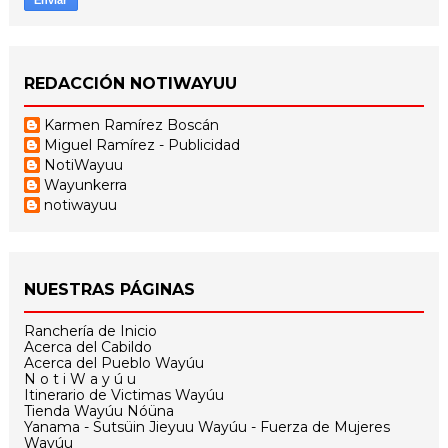
REDACCIÓN NOTIWAYUU
Karmen Ramírez Boscán
Miguel Ramírez - Publicidad
NotiWayuu
Wayunkerra
notiwayuu
NUESTRAS PÁGINAS
Ranchería de Inicio
Acerca del Cabildo
Acerca del Pueblo Wayúu
N o t i W a y ú u
Itinerario de Victimas Wayúu
Tienda Wayúu Nóüna
Yanama - Sutsüin Jieyuu Wayúu - Fuerza de Mujeres
Wayúu