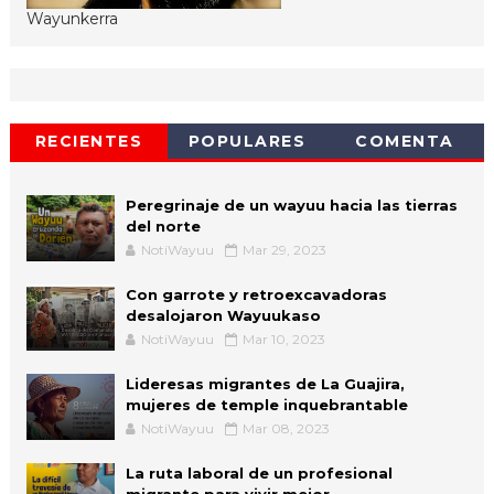
Wayunkerra
RECIENTES
POPULARES
COMENTA
Peregrinaje de un wayuu hacia las tierras
del norte
NotiWayuu
Mar 29, 2023
Con garrote y retroexcavadoras
desalojaron Wayuukaso
NotiWayuu
Mar 10, 2023
Lideresas migrantes de La Guajira,
mujeres de temple inquebrantable
NotiWayuu
Mar 08, 2023
La ruta laboral de un profesional