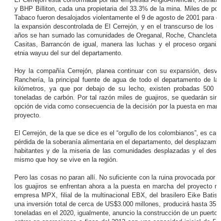
y BHP Billiton, cada una propietaria del 33.3% de la mina. Miles de po
Tabaco fueron desalojados violentamente el 9 de agosto de 2001 para d
la expansión descontrolada de El Cerrejón, y en el transcurso de los ú
años se han sumado las comunidades de Oreganal, Roche, Chancleta, Pa
Casitas, Barrancón de igual, manera las luchas y el proceso organiza
etnia wayuu del sur del departamento.
Hoy la compañía Cerrejón, planea continuar con su expansión, desvia
Ranchería, la principal fuente de agua de todo el departamento de la
kilómetros, ya que por debajo de su lecho, existen probadas 500 m
toneladas de carbón. Por tal razón miles de guajiros, se quedarán sin
opción de vida como consecuencia de la decisión por la puesta en mar
proyecto.
El Cerrejón, de la que se dice es el “orgullo de los colombianos”, es cau
pérdida de la soberanía alimentaria en el departamento, del desplazami
habitantes y de la miseria de las comunidades desplazadas y el desp
mismo que hoy se vive en la región.
Pero las cosas no paran allí. No suficiente con la ruina provocada por E
los guajiros se enfrentan ahora a la puesta en marcha del proyecto m
empresa MPX, filial de la multinacional EBX, del brasilero Eike Batis
una inversión total de cerca de US$3.000 millones, producirá hasta 35 
toneladas en el 2020, igualmente, anuncio la construcción de un puerto