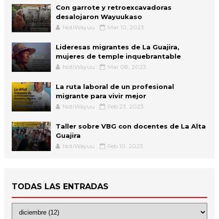
Con garrote y retroexcavadoras
desalojaron Wayuukaso
NotiWayuu
Mar 10, 2023
Lideresas migrantes de La Guajira,
mujeres de temple inquebrantable
NotiWayuu
Mar 08, 2023
La ruta laboral de un profesional
migrante para vivir mejor
NotiWayuu
Feb 23, 2023
Taller sobre VBG con docentes de La Alta
Guajira
NotiWayuu
Feb 10, 2023
TODAS LAS ENTRADAS