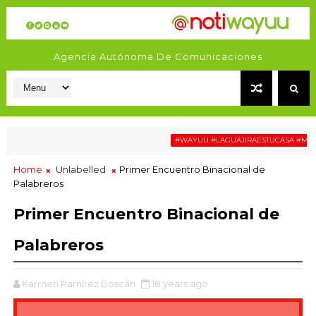
Agencia Autónoma De Comunicaciones
#WAYUU #LAGUAJIRAESTUCASA #MIGRACI
Home
Unlabelled
Primer Encuentro Binacional de
Palabreros
Primer Encuentro Binacional de
Palabreros
Karmen Ramírez Boscán
18 years ago