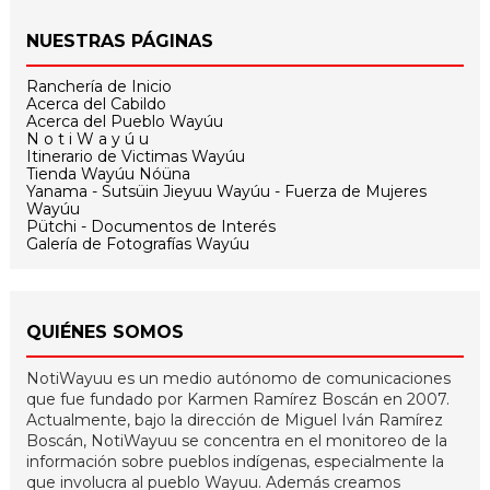
NUESTRAS PÁGINAS
Ranchería de Inicio
Acerca del Cabildo
Acerca del Pueblo Wayúu
N o t i W a y ú u
Itinerario de Victimas Wayúu
Tienda Wayúu Nóüna
Yanama - Sutsüin Jieyuu Wayúu - Fuerza de Mujeres
Wayúu
Pütchi - Documentos de Interés
Galería de Fotografías Wayúu
QUIÉNES SOMOS
NotiWayuu es un medio autónomo de comunicaciones
que fue fundado por Karmen Ramírez Boscán en 2007.
Actualmente, bajo la dirección de Miguel Iván Ramírez
Boscán, NotiWayuu se concentra en el monitoreo de la
información sobre pueblos indígenas, especialmente la
que involucra al pueblo Wayuu. Además creamos