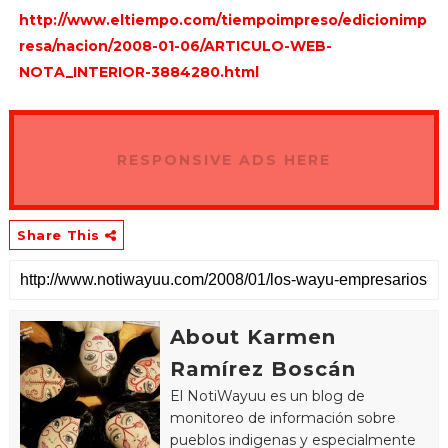
http://www.eltiempo.com/tiempoimpreso/edicionimp
resa/nacion/2008-01-06/ARTICULO-WEB-
NOTA_INTERIOR-3884280.html
RESPONSIVE ADS HERE
Share This
About Karmen
Ramírez Boscán
El NotiWayuu es un blog de
monitoreo de información sobre
pueblos indigenas y especialmente