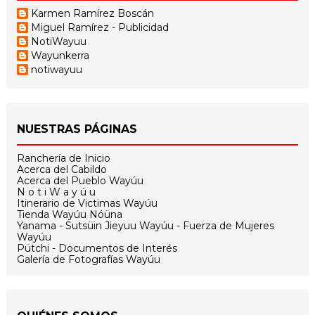
Karmen Ramírez Boscán
Miguel Ramírez - Publicidad
NotiWayuu
Wayunkerra
notiwayuu
NUESTRAS PÁGINAS
Ranchería de Inicio
Acerca del Cabildo
Acerca del Pueblo Wayúu
N o t i W a y ú u
Itinerario de Victimas Wayúu
Tienda Wayúu Nóüna
Yanama - Sutsüin Jieyuu Wayúu - Fuerza de Mujeres
Wayúu
Pütchi - Documentos de Interés
Galería de Fotografías Wayúu