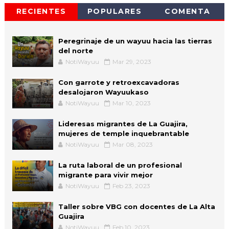
RECIENTES
POPULARES
COMENTA
Peregrinaje de un wayuu hacia las tierras
del norte
NotiWayuu
Mar 29, 2023
Con garrote y retroexcavadoras
desalojaron Wayuukaso
NotiWayuu
Mar 10, 2023
Lideresas migrantes de La Guajira,
mujeres de temple inquebrantable
NotiWayuu
Mar 08, 2023
La ruta laboral de un profesional
migrante para vivir mejor
NotiWayuu
Feb 23, 2023
Taller sobre VBG con docentes de La Alta
Guajira
NotiWayuu
Feb 10, 2023