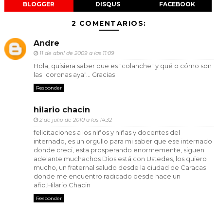
BLOGGER
DISQUS
FACEBOOK
2 COMENTARIOS:
Andre
11 de abril de 2009 a las 11:09
Hola, quisiera saber que es "colanche" y qué o cómo son
las "coronas aya"... Gracias
Responder
hilario chacin
2 de julio de 2010 a las 14:32
felicitaciones a los niños y niñas y docentes del
internado, es un orgullo para mi saber que ese internado
donde creci, esta prosperando enormemente, siguen
adelante muchachos Dios está con Ustedes, los quiero
mucho, un fraternal saludo desde la ciudad de Caracas
donde me encuentro radicado desde hace un
año.Hilario Chacin
Responder