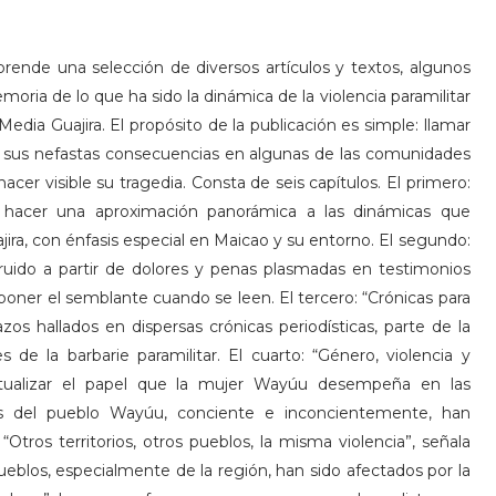
mprende una selección de diversos artículos y textos, algunos
oria de lo que ha sido la dinámica de la violencia paramilitar
Media Guajira. El propósito de la publicación es simple: llamar
o y sus nefastas consecuencias en algunas de las comunidades
r visible su tragedia. Consta de seis capítulos. El primero:
de hacer una aproximación panorámica a las dinámicas que
ira, con énfasis especial en Maicao y su entorno. El segundo:
truido a partir de dolores y penas plasmadas en testimonios
oner el semblante cuando se leen. El tercero: “Crónicas para
os hallados en dispersas crónicas periodísticas, parte de la
de la barbarie paramilitar. El cuarto: “Género, violencia y
extualizar el papel que la mujer Wayúu desempeña en las
es del pueblo Wayúu, conciente e inconcientemente, han
“Otros territorios, otros pueblos, la misma violencia”, señala
eblos, especialmente de la región, han sido afectados por la