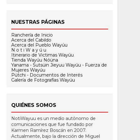
NUESTRAS PÁGINAS
Ranchería de Inicio
Acerca del Cabildo
Acerca del Pueblo Wayúu
N o t i W a y ú u
Itinerario de Victimas Wayúu
Tienda Wayúu Nóüna
Yanama - Sutsüin Jieyuu Wayúu - Fuerza de
Mujeres Wayúu
Pütchi - Documentos de Interés
Galería de Fotografías Wayúu
QUIÉNES SOMOS
NotiWayuu es un medio autónomo de
comunicaciones que fue fundado por
Karmen Ramírez Boscán en 2007.
Actualmente, bajo la dirección de Miguel