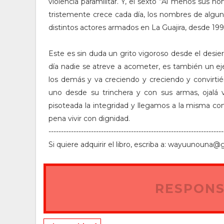
violencia paramilitar. Y, el sexto “Al menos sus n
tristemente crece cada día, los nombres de algu
distintos actores armados en La Guajira, desde 1993 
Este es sin duda un grito vigoroso desde el desiert
día nadie se atreve a acometer, es también un ej
los demás y va creciendo y creciendo y convirt
uno desde su trinchera y con sus armas, ojalá v
pisoteada la integridad y llegamos a la misma con
pena vivir con dignidad.
----------------------------------------------------------------------
Si quiere adquirir el libro, escriba a: wayuunoun
RESPONS