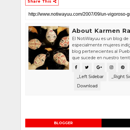
Share This
About Karmen Ra
El NotiWayuu es un blog de 
especialmente mujeres indíg
blog pertenecientes al Pue
que sucede en nuestro territ
_Left Sidebar
_Right S
Download
BLOGGER