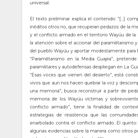
universal.
El texto preliminar explica el contenido: “[…] co
inéditos otros no, que recuperan pedazos de la mem
y el conflicto armado en el territorio Wayúu de la 
la atención sobre el accionar del paramilitarism
del pueblo Wayúu y aportar modestamente para hace
“Paramilitarismo en la Media Guajira”, preten
paramilitares y autodefensas despliegan en La Guaj
“Esas voces que vienen del desierto”, está cons
vivos que aun nos hacen quebrar la voz y descomp
una memoria”, busca reconstruir a partir de pedaz
memoria de los Wayúu víctimas y sobrevivientes 
conflicto armado”, tiene la finalidad de cont
estrategias de resistencia que las comunidad
enarbolado contra el conflicto armado. El quinto: 
algunas evidencias sobre la manera como otros pu