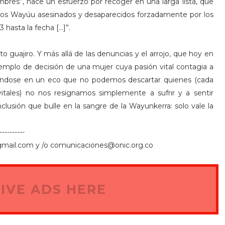
ombres”, hace un esfuerzo por recoger en una larga lista, que
nos Wayúu asesinados y desaparecidos forzadamente por los
hasta la fecha [...]”.
o guajiro. Y más allá de las denuncias y el arrojo, que hoy en
emplo de decisión de una mujer cuya pasión vital contagia a
iéndose en un eco que no podemos descartar quienes (cada
itales) no nos resignamos simplemente a sufrir y a sentir
clusión que bulle en la sangre de la Wayunkerra: solo vale la
----------
a@gmail.com y /o comunicaciones@onic.org.co
IVE ADS HERE