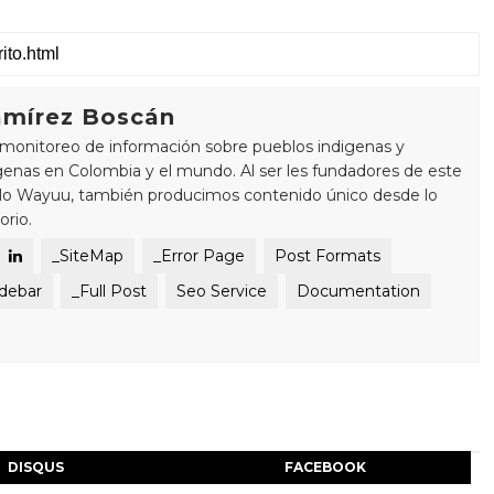
mírez Boscán
monitoreo de información sobre pueblos indigenas y
enas en Colombia y el mundo. Al ser les fundadores de este
blo Wayuu, también producimos contenido único desde lo
orio.
_SiteMap
_Error Page
Post Formats
idebar
_Full Post
Seo Service
Documentation
DISQUS
FACEBOOK