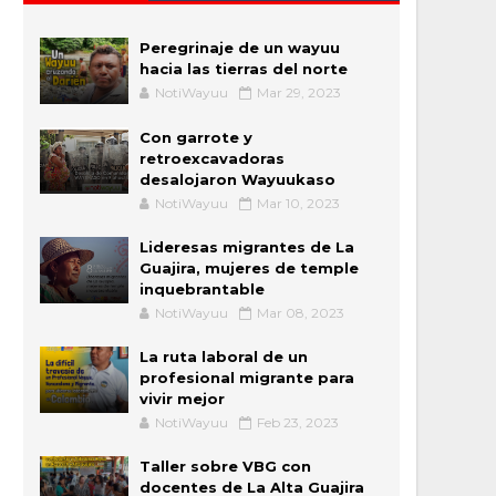
Peregrinaje de un wayuu
hacia las tierras del norte
NotiWayuu
Mar 29, 2023
Con garrote y
retroexcavadoras
desalojaron Wayuukaso
NotiWayuu
Mar 10, 2023
Lideresas migrantes de La
Guajira, mujeres de temple
inquebrantable
NotiWayuu
Mar 08, 2023
La ruta laboral de un
profesional migrante para
vivir mejor
NotiWayuu
Feb 23, 2023
Taller sobre VBG con
docentes de La Alta Guajira