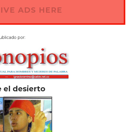
IVE ADS HERE
ublicado por:
 el desierto