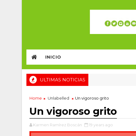
INICIO
ULTIMAS NOTICIAS
Home
Unlabelled
Un vigoroso grito
Un vigoroso grito
Karmen Ramírez Boscán
19 years ago