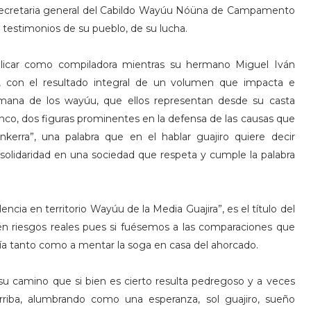
ecretaria general del Cabildo Wayúu Nóüna de Campamento
testimonios de su pueblo, de su lucha.
blicar como compiladora mientras su hermano Miguel Iván
or, con el resultado integral de un volumen que impacta e
umana de los wayúu, que ellos representan desde su casta
anco, dos figuras prominentes en la defensa de las causas que
unkerra”, una palabra que en el hablar guajiro quiere decir
solidaridad en una sociedad que respeta y cumple la palabra
encia en territorio Wayúu de la Media Guajira”, es el título del
én riesgos reales pues si fuésemos a las comparaciones que
aldría tanto como a mentar la soga en casa del ahorcado.
 su camino que si bien es cierto resulta pedregoso y a veces
rriba, alumbrando como una esperanza, sol guajiro, sueño