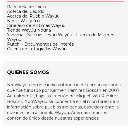
Ranchería de Inicio
Acerca del Cabildo
Acerca del Pueblo Wayúu
N o t i W a y ú u
Itinerario de Victimas Wayúu
Tienda Wayúu Nóüna
Yanama - Sutsüin Jieyuu Wayúu - Fuerza de Mujeres
Wayúu
Pütchi - Documentos de Interés
Galería de Fotografías Wayúu
QUIÉNES SOMOS
NotiWayuu es un medio autónomo de comunicaciones
que fue fundado por Karmen Ramírez Boscán en 2007.
Actualmente, bajo la dirección de Miguel Iván Ramírez
Boscán, NotiWayuu se concentra en el monitoreo de la
información sobre pueblos indígenas, especialmente la
que involucra al pueblo Wayuu. Además creamos
contenido único desde nuestras experiencias.