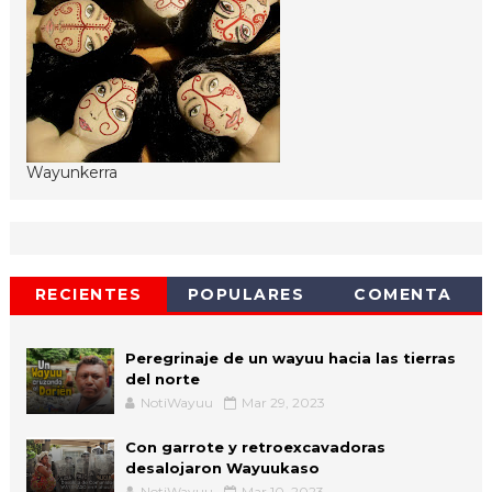
Wayunkerra
RECIENTES
POPULARES
COMENTA
Peregrinaje de un wayuu hacia las tierras
del norte
NotiWayuu
Mar 29, 2023
Con garrote y retroexcavadoras
desalojaron Wayuukaso
NotiWayuu
Mar 10, 2023