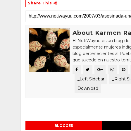
Share This
About Karmen Ra
El NotiWayuu es un blog de 
especialmente mujeres indíg
blog pertenecientes al Pue
que sucede en nuestro territ
_Left Sidebar
_Right S
Download
BLOGGER