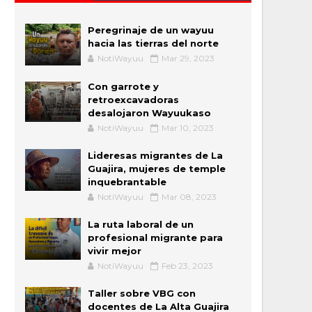
Peregrinaje de un wayuu
hacia las tierras del norte
NotiWayuu
Mar 29, 2023
Con garrote y
retroexcavadoras
desalojaron Wayuukaso
NotiWayuu
Mar 10, 2023
Lideresas migrantes de La
Guajira, mujeres de temple
inquebrantable
NotiWayuu
Mar 08, 2023
La ruta laboral de un
profesional migrante para
vivir mejor
NotiWayuu
Feb 23, 2023
Taller sobre VBG con
docentes de La Alta Guajira