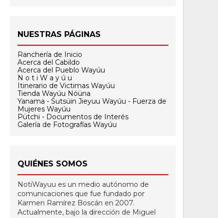
NUESTRAS PÁGINAS
Ranchería de Inicio
Acerca del Cabildo
Acerca del Pueblo Wayúu
N o t i W a y ú u
Itinerario de Victimas Wayúu
Tienda Wayúu Nóüna
Yanama - Sutsüin Jieyuu Wayúu - Fuerza de
Mujeres Wayúu
Pütchi - Documentos de Interés
Galería de Fotografías Wayúu
QUIÉNES SOMOS
NotiWayuu es un medio autónomo de
comunicaciones que fue fundado por
Karmen Ramírez Boscán en 2007.
Actualmente, bajo la dirección de Miguel