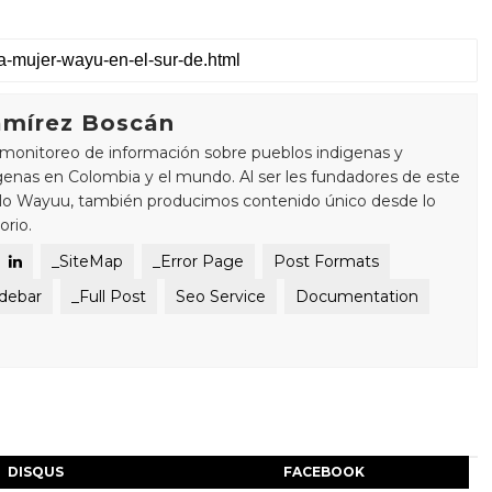
mírez Boscán
monitoreo de información sobre pueblos indigenas y
enas en Colombia y el mundo. Al ser les fundadores de este
blo Wayuu, también producimos contenido único desde lo
orio.
_SiteMap
_Error Page
Post Formats
idebar
_Full Post
Seo Service
Documentation
DISQUS
FACEBOOK