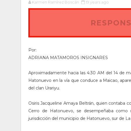
Karmen Ramírez Boscán
19 years ago
RESPONS
Por:
ADRIANA MATAMOROS INSIGNARES
Aproximadamente hacia las 4:30 AM del 14 de mar
Hatonuevo en la vía que conduce a Maicao, apare
del clan Urariyu.
Osiris Jacqueline Amaya Beltrán, quien contaba c
Cerro de Hatonuevo, se desempeñaba como m
jurisdicción del municipio de Hatonuevo, sur de La 