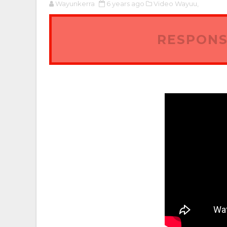
Wayunkerra
6 years ago
Video Wayuu,
RESPONS