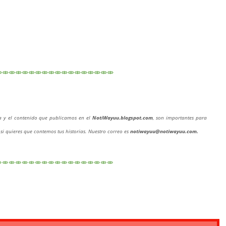
⤄⤄⤄⤄⤄⤄⤄⤄⤄⤄⤄⤄⤄⤄⤄⤄⤄⤄
da y el contenido que publicamos en el
NotiWayuu.blogspot.com
, son importantes para
o si quieres que contemos tus historias. Nuestro correo es
notiwayuu@notiwayuu.com
.
⤄⤄⤄⤄⤄⤄⤄⤄⤄⤄⤄⤄⤄⤄⤄⤄⤄⤄