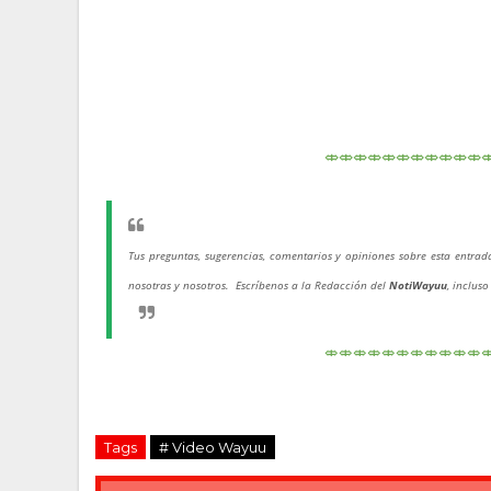
⤄⤄⤄⤄⤄⤄⤄⤄⤄⤄⤄
Tus preguntas, sugerencias, comentarios y opiniones sobre esta entra
nosotras y nosotros. Escríbenos a la Redacción del
NotiWayuu
, inclus
⤄⤄⤄⤄⤄⤄⤄⤄⤄⤄⤄
Tags
# Video Wayuu