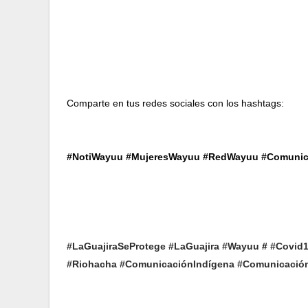
Comparte en tus redes sociales con los hashtags:  
#NotiWayuu #MujeresWayuu #RedWayuu #Comuni
#LaGuajiraSeProtege
#LaGuajira
#Wayuu
 # 
#Covid
#Riohacha
#ComunicaciónIndígena
#Comunicació