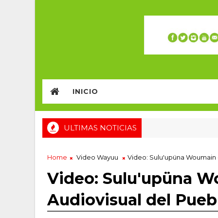
INICIO
ULTIMAS NOTICIAS
Home
Video Wayuu
Video: Sulu'upüna Woumain -
Video: Sulu'upüna W
Audiovisual del Pue