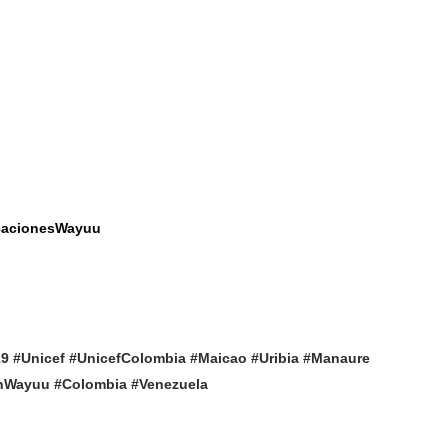
cacionesWayuu
19
#Unicef
#UnicefColombia
#Maicao
#Uribia
#Manaure
nWayuu
#Colombia
#Venezuela