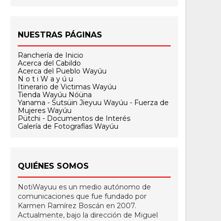
NUESTRAS PÁGINAS
Ranchería de Inicio
Acerca del Cabildo
Acerca del Pueblo Wayúu
N o t i W a y ú u
Itinerario de Victimas Wayúu
Tienda Wayúu Nóüna
Yanama - Sutsüin Jieyuu Wayúu - Fuerza de
Mujeres Wayúu
Pütchi - Documentos de Interés
Galería de Fotografías Wayúu
QUIÉNES SOMOS
NotiWayuu es un medio autónomo de
comunicaciones que fue fundado por
Karmen Ramírez Boscán en 2007.
Actualmente, bajo la dirección de Miguel