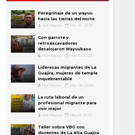
Peregrinaje de un wayuu
hacia las tierras del norte
NotiWayuu
Mar 29, 2023
Con garrote y
retroexcavadoras
desalojaron Wayuukaso
NotiWayuu
Mar 10, 2023
Lideresas migrantes de La
Guajira, mujeres de temple
inquebrantable
NotiWayuu
Mar 08, 2023
La ruta laboral de un
profesional migrante para
vivir mejor
NotiWayuu
Feb 23, 2023
Taller sobre VBG con
docentes de La Alta Guajira