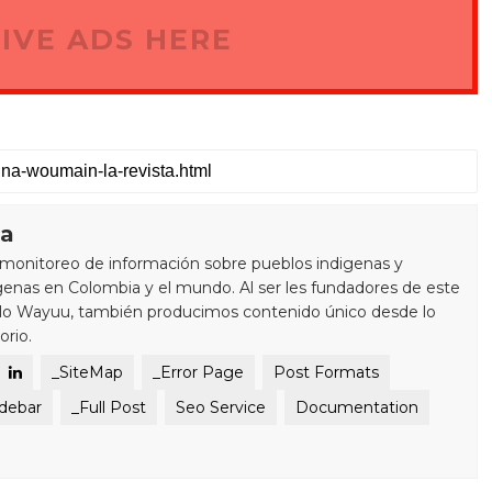
IVE ADS HERE
ra
monitoreo de información sobre pueblos indigenas y
enas en Colombia y el mundo. Al ser les fundadores de este
blo Wayuu, también producimos contenido único desde lo
orio.
_SiteMap
_Error Page
Post Formats
idebar
_Full Post
Seo Service
Documentation