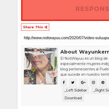
RESPONS
Share This
About Wayunker
El NotiWayuu es un blog de 
especialmente mujeres indíg
blog pertenecientes al Pue
que sucede en nuestro territ
_Left Sidebar
_Right S
Download