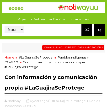
Agencia Autónoma De Comunicaciones
#WAYUU #LAGUAJIRAESTUCASA #MIGRACIÓN #RELATOSW
Home
#LaGuajiraSeProtege
Pueblos indígenas y
COVID19
Con información y comunicación propia
#LaGuajiraSeProtege
Con información y comunicación
propia #LaGuajiraSeProtege
NotiWayuu
6 years ago
#LaGuajiraSeProtege,
Pueblos
indígenas y COVID19,