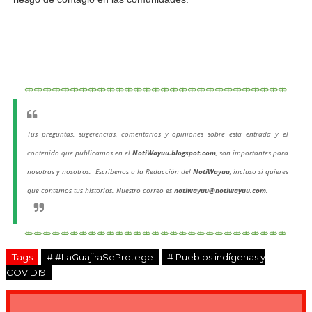
⤄⤄⤄⤄⤄⤄⤄⤄⤄⤄⤄⤄⤄⤄⤄⤄⤄⤄⤄⤄⤄⤄⤄⤄⤄⤄⤄⤄⤄
Tus preguntas, sugerencias, comentarios y opiniones sobre esta entrada y el
contenido que publicamos en el
NotiWayuu.blogspot.com
, son importantes para
nosotras y nosotros. Escríbenos a la Redacción del
NotiWayuu
, incluso si quieres
que contemos tus historias. Nuestro correo es
notiwayuu@notiwayuu.com
.
⤄⤄⤄⤄⤄⤄⤄⤄⤄⤄⤄⤄⤄⤄⤄⤄⤄⤄⤄⤄⤄⤄⤄⤄⤄⤄⤄⤄⤄
Tags
# #LaGuajiraSeProtege
# Pueblos indígenas y
COVID19