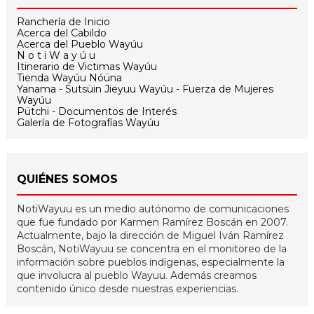
Ranchería de Inicio
Acerca del Cabildo
Acerca del Pueblo Wayúu
N o t i W a y ú u
Itinerario de Victimas Wayúu
Tienda Wayúu Nóüna
Yanama - Sutsüin Jieyuu Wayúu - Fuerza de Mujeres
Wayúu
Pütchi - Documentos de Interés
Galería de Fotografías Wayúu
QUIÉNES SOMOS
NotiWayuu es un medio autónomo de comunicaciones
que fue fundado por Karmen Ramírez Boscán en 2007.
Actualmente, bajo la dirección de Miguel Iván Ramírez
Boscán, NotiWayuu se concentra en el monitoreo de la
información sobre pueblos indígenas, especialmente la
que involucra al pueblo Wayuu. Además creamos
contenido único desde nuestras experiencias.