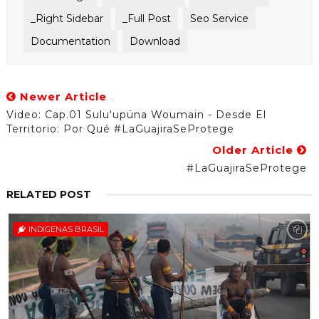
_Right Sidebar
_Full Post
Seo Service
Documentation
Download
Newer Article
Video: Cap.01 Sulu'upüna Woumain - Desde El
Territorio: Por Qué #LaGuajiraSeProtege
Older Article
#LaGuajiraSeProtege
RELATED POST
INDIGENAS BRASIL