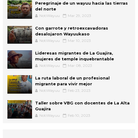
Peregrinaje de un wayuu hacia las tierras
del norte
NotiWayuu
Mar 29, 2023
Con garrote y retroexcavadoras
desalojaron Wayuukaso
NotiWayuu
Mar 10, 2023
Lideresas migrantes de La Guajira,
mujeres de temple inquebrantable
NotiWayuu
Mar 08, 2023
La ruta laboral de un profesional
migrante para vivir mejor
NotiWayuu
Feb 23, 2023
Taller sobre VBG con docentes de La Alta
Guajira
NotiWayuu
Feb 10, 2023