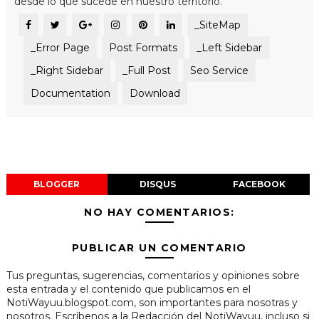
desde lo que sucede en nuestro territorio.
_SiteMap
_Error Page
Post Formats
_Left Sidebar
_Right Sidebar
_Full Post
Seo Service
Documentation
Download
BLOGGER
DISQUS
FACEBOOK
NO HAY COMENTARIOS:
PUBLICAR UN COMENTARIO
Tus preguntas, sugerencias, comentarios y opiniones sobre
esta entrada y el contenido que publicamos en el
NotiWayuu.blogspot.com, son importantes para nosotras y
nosotros. Escríbenos a la Redacción del NotiWayuu, incluso si