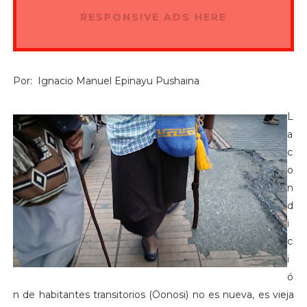
RESPONSIVE ADS HERE
Por: Ignacio Manuel Epinayu Pushaina
L
a
c
o
n
d
i
c
i
ó
n de habitantes transitorios (Oonosi) no es nueva, es vieja