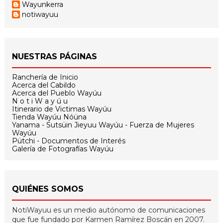
Wayunkerra
notiwayuu
NUESTRAS PÁGINAS
Ranchería de Inicio
Acerca del Cabildo
Acerca del Pueblo Wayúu
N o t i W a y ú u
Itinerario de Victimas Wayúu
Tienda Wayúu Nóüna
Yanama - Sutsüin Jieyuu Wayúu - Fuerza de Mujeres
Wayúu
Pütchi - Documentos de Interés
Galería de Fotografías Wayúu
QUIÉNES SOMOS
NotiWayuu es un medio autónomo de comunicaciones
que fue fundado por Karmen Ramírez Boscán en 2007.