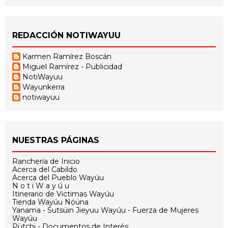
REDACCIÓN NOTIWAYUU
Karmen Ramírez Boscán
Miguel Ramírez - Publicidad
NotiWayuu
Wayunkerra
notiwayuu
NUESTRAS PÁGINAS
Ranchería de Inicio
Acerca del Cabildo
Acerca del Pueblo Wayúu
N o t i W a y ú u
Itinerario de Victimas Wayúu
Tienda Wayúu Nóüna
Yanama - Sutsüin Jieyuu Wayúu - Fuerza de Mujeres
Wayúu
Pütchi - Documentos de Interés