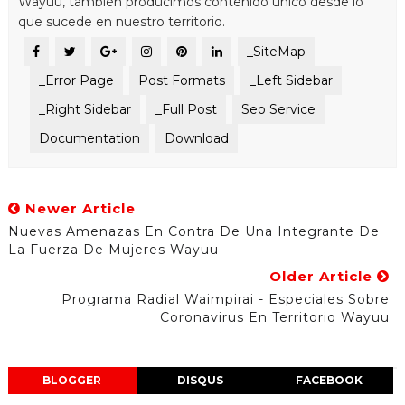
Wayuu, también producimos contenido único desde lo
que sucede en nuestro territorio.
_SiteMap
_Error Page
Post Formats
_Left Sidebar
_Right Sidebar
_Full Post
Seo Service
Documentation
Download
Newer Article
Nuevas Amenazas En Contra De Una Integrante De
La Fuerza De Mujeres Wayuu
Older Article
Programa Radial Waimpirai - Especiales Sobre
Coronavirus En Territorio Wayuu
BLOGGER
DISQUS
FACEBOOK