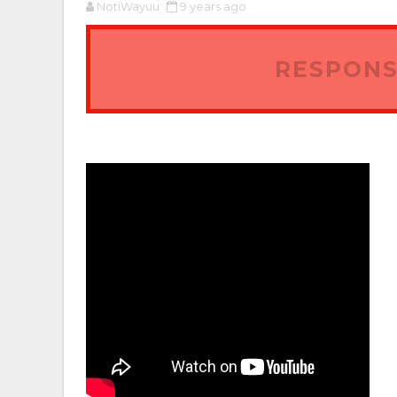
NotiWayuu
9 years ago
RESPONS