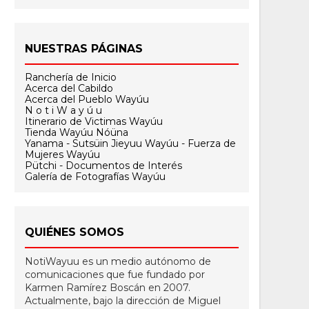
NUESTRAS PÁGINAS
Ranchería de Inicio
Acerca del Cabildo
Acerca del Pueblo Wayúu
N o t i W a y ú u
Itinerario de Victimas Wayúu
Tienda Wayúu Nóüna
Yanama - Sutsüin Jieyuu Wayúu - Fuerza de
Mujeres Wayúu
Pütchi - Documentos de Interés
Galería de Fotografías Wayúu
QUIÉNES SOMOS
NotiWayuu es un medio autónomo de
comunicaciones que fue fundado por
Karmen Ramírez Boscán en 2007.
Actualmente, bajo la dirección de Miguel