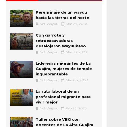
Peregrinaje de un wayuu
hacia las tierras del norte
NotiWayuu
Mar 29, 2023
Con garrote y
retroexcavadoras
desalojaron Wayuukaso
NotiWayuu
Mar 10, 2023
Lideresas migrantes de La
Guajira, mujeres de temple
inquebrantable
NotiWayuu
Mar 08, 2023
La ruta laboral de un
profesional migrante para
vivir mejor
NotiWayuu
Feb 23, 2023
Taller sobre VBG con
docentes de La Alta Guajira