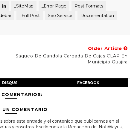
_SiteMap
_Error Page
Post Formats
idebar
_Full Post
Seo Service
Documentation
Older Article
Saqueo De Gandola Cargada De Cajas CLAP En
Municipio Guajira
DISQUS
FACEBOOK
 COMENTARIOS:
R UN COMENTARIO
s sobre esta entrada y el contenido que publicamos en el
tras y nosotros. Escríbenos a la Redacción del NotiWayuu,