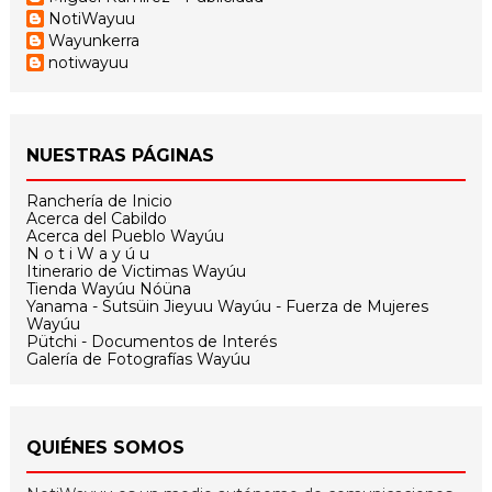
NotiWayuu
Wayunkerra
notiwayuu
NUESTRAS PÁGINAS
Ranchería de Inicio
Acerca del Cabildo
Acerca del Pueblo Wayúu
N o t i W a y ú u
Itinerario de Victimas Wayúu
Tienda Wayúu Nóüna
Yanama - Sutsüin Jieyuu Wayúu - Fuerza de Mujeres
Wayúu
Pütchi - Documentos de Interés
Galería de Fotografías Wayúu
QUIÉNES SOMOS