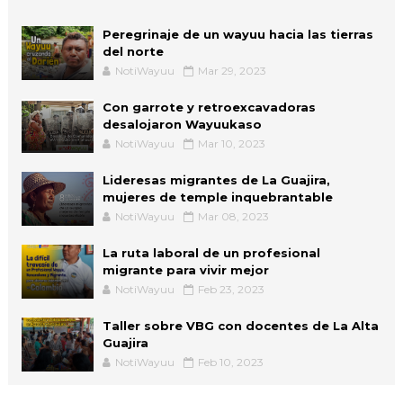
Peregrinaje de un wayuu hacia las tierras
del norte
NotiWayuu
Mar 29, 2023
Con garrote y retroexcavadoras
desalojaron Wayuukaso
NotiWayuu
Mar 10, 2023
Lideresas migrantes de La Guajira,
mujeres de temple inquebrantable
NotiWayuu
Mar 08, 2023
La ruta laboral de un profesional
migrante para vivir mejor
NotiWayuu
Feb 23, 2023
Taller sobre VBG con docentes de La Alta
Guajira
NotiWayuu
Feb 10, 2023