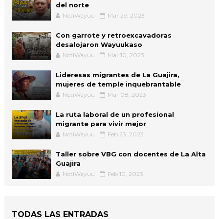
del norte
NotiWayuu
Mar 29, 2023
Con garrote y retroexcavadoras
desalojaron Wayuukaso
NotiWayuu
Mar 10, 2023
Lideresas migrantes de La Guajira,
mujeres de temple inquebrantable
NotiWayuu
Mar 08, 2023
La ruta laboral de un profesional
migrante para vivir mejor
NotiWayuu
Feb 23, 2023
Taller sobre VBG con docentes de La Alta
Guajira
NotiWayuu
Feb 10, 2023
TODAS LAS ENTRADAS