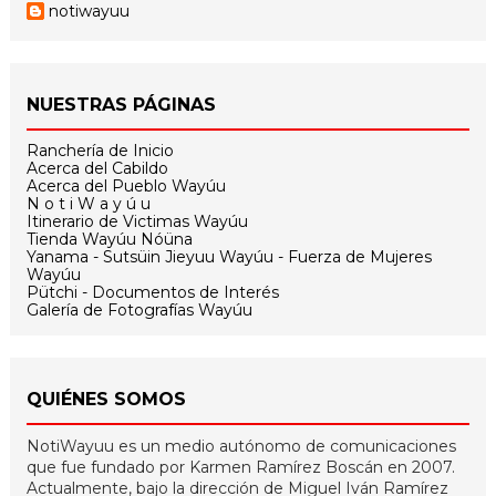
notiwayuu
NUESTRAS PÁGINAS
Ranchería de Inicio
Acerca del Cabildo
Acerca del Pueblo Wayúu
N o t i W a y ú u
Itinerario de Victimas Wayúu
Tienda Wayúu Nóüna
Yanama - Sutsüin Jieyuu Wayúu - Fuerza de Mujeres
Wayúu
Pütchi - Documentos de Interés
Galería de Fotografías Wayúu
QUIÉNES SOMOS
NotiWayuu es un medio autónomo de comunicaciones
que fue fundado por Karmen Ramírez Boscán en 2007.
Actualmente, bajo la dirección de Miguel Iván Ramírez