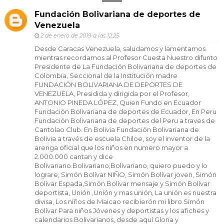
Fundación Bolivariana de deportes de
Venezuela
2 de enero de 2019 a las 12:25
Desde Caracas Venezuela, saludamos y lamentamos
mientras recordamos al Profesor Cuesta Nuestro difunto
Presidente de La Fundación Bolivariana de deportes de
Colombia, Seccional de la Institución madre
FUNDACIÓN BOLIVARIANA DE DEPORTES DE
VENEZUELA, Presidida y dirigida por el Profesor,
ANTONIO PINEDA LÓPEZ, Quien Fundo en Ecuador
Fundación Bolivariana de deportes de Ecuador, En Peru
Fundación Bolivariana de deportes del Peru a traves de
Cantolao Club. En Bolivia Fundación Bolivariana de
Bolivia a través de escuela Chiloe, soy el inventor de la
arenga oficial que los niños en numero mayor a
2.000.000 cantan y dice
Bolivariano.Bolivariano,Bolivariano, quiero puedo y lo
lograre, Simón Bolívar NIÑO, Simón Bolívar joven, Simón
Bolívar Espada,Simón Bolívar mensaje y Simón Bolívar
deportista, Unión ,Unión y mas unión, La unión es nuestra
divisa, Los niños de Maicao recibierón mi libro Simón
Bolívar Para niños Jóvenes y deportistas y los afiches y
calendarios Bolivarianos, desde aquí Gloria y