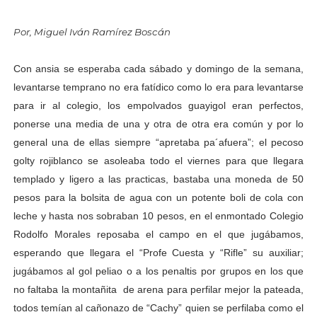
Por, Miguel Iván Ramírez Boscán
Con ansia se esperaba cada sábado y domingo de la semana,
levantarse temprano no era fatídico como lo era para levantarse
para ir al colegio, los empolvados guayigol eran perfectos,
ponerse una media de una y otra de otra era común y por lo
general una de ellas siempre “apretaba pa´afuera”; el pecoso
golty rojiblanco se asoleaba todo el viernes para que llegara
templado y ligero a las practicas, bastaba una moneda de 50
pesos para la bolsita de agua con un potente boli de cola con
leche y hasta nos sobraban 10 pesos, en el enmontado Colegio
Rodolfo Morales reposaba el campo en el que jugábamos,
esperando que llegara el “Profe Cuesta y “Rifle” su auxiliar;
jugábamos al gol peliao o a los penaltis por grupos en los que
no faltaba la montañita de arena para perfilar mejor la pateada,
todos temían al cañonazo de “Cachy” quien se perfilaba como el