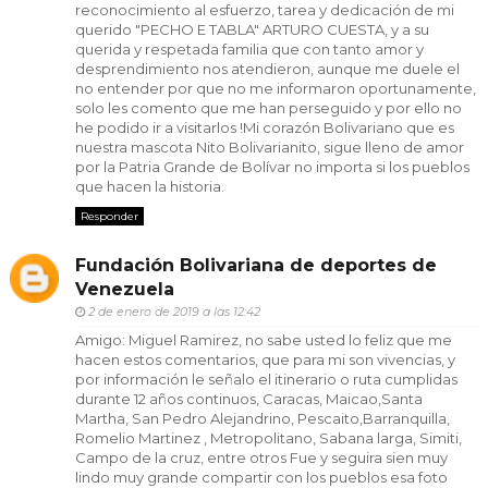
reconocimiento al esfuerzo, tarea y dedicación de mi
querido "PECHO E TABLA" ARTURO CUESTA, y a su
querida y respetada familia que con tanto amor y
desprendimiento nos atendieron, aunque me duele el
no entender por que no me informaron oportunamente,
solo les comento que me han perseguido y por ello no
he podido ir a visitarlos !Mi corazón Bolivariano que es
nuestra mascota Nito Bolivarianito, sigue lleno de amor
por la Patria Grande de Bolívar no importa si los pueblos
que hacen la historia.
Responder
Fundación Bolivariana de deportes de
Venezuela
2 de enero de 2019 a las 12:42
Amigo: Miguel Ramirez, no sabe usted lo feliz que me
hacen estos comentarios, que para mi son vivencias, y
por información le señalo el itinerario o ruta cumplidas
durante 12 años continuos, Caracas, Maicao,Santa
Martha, San Pedro Alejandrino, Pescaito,Barranquilla,
Romelio Martinez , Metropolitano, Sabana larga, Simiti,
Campo de la cruz, entre otros Fue y seguira sien muy
lindo muy grande compartir con los pueblos esa foto