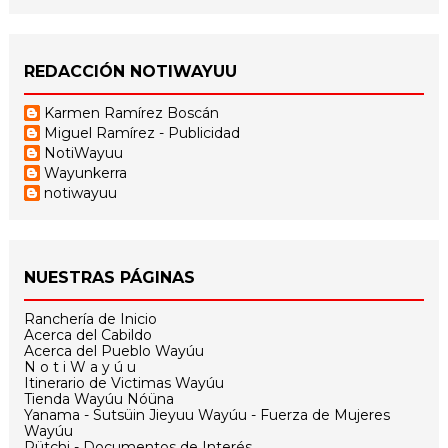
REDACCIÓN NOTIWAYUU
Karmen Ramírez Boscán
Miguel Ramírez - Publicidad
NotiWayuu
Wayunkerra
notiwayuu
NUESTRAS PÁGINAS
Ranchería de Inicio
Acerca del Cabildo
Acerca del Pueblo Wayúu
N o t i W a y ú u
Itinerario de Victimas Wayúu
Tienda Wayúu Nóüna
Yanama - Sutsüin Jieyuu Wayúu - Fuerza de Mujeres
Wayúu
Pütchi - Documentos de Interés