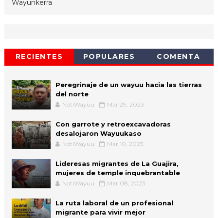
Wayunkerra
RECIENTES
POPULARES
COMENTA
Peregrinaje de un wayuu hacia las tierras
del norte
NotiWayuu
Mar 29, 2023
Con garrote y retroexcavadoras
desalojaron Wayuukaso
NotiWayuu
Mar 10, 2023
Lideresas migrantes de La Guajira,
mujeres de temple inquebrantable
NotiWayuu
Mar 08, 2023
La ruta laboral de un profesional
migrante para vivir mejor