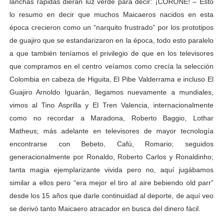
lanchas rápidas dieran luz verde para decir: ¡CORONÉ! – Esto
lo resumo en decir que muchos Maicaeros nacidos en esta
época crecieron como un “narquito frustrado” por los prototipos
de guajiro que se estandarizaron en la época, todo esto paralelo
a que también teníamos el privilegio de que en los televisores
que compramos en el centro veíamos como crecía la selección
Colombia en cabeza de Higuita, El Pibe Valderrama e incluso El
Guajiro Arnoldo Iguarán, llegamos nuevamente a mundiales,
vimos al Tino Asprilla y El Tren Valencia, internacionalmente
como no recordar a Maradona, Roberto Baggio, Lothar
Matheus; más adelante en televisores de mayor tecnología
encontrarse con Bebeto, Cafú, Romario; seguidos
generacionalmente por Ronaldo, Roberto Carlos y Ronaldinho;
tanta magia ejemplarizante vivida pero no, aquí jugábamos
similar a ellos pero “era mejor el tiro al aire bebiendo old parr”
desde los 15 años que darle continuidad al deporte, de aquí veo
se derivó tanto Maicaero atracador en busca del dinero fácil.