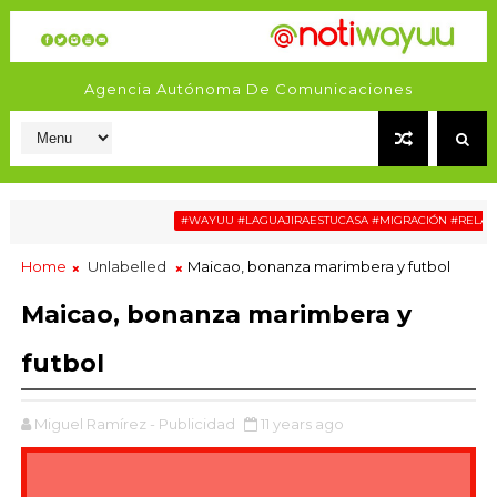
Agencia Autónoma De Comunicaciones
#WAYUU #LAGUAJIRAESTUCASA #MIGRACIÓN #RELATOSWAYU
Home
Unlabelled
Maicao, bonanza marimbera y futbol
Maicao, bonanza marimbera y
futbol
Miguel Ramírez - Publicidad
11 years ago