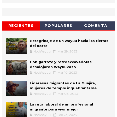
RECIENTES
POPULARES
COMENTA
Peregrinaje de un wayuu hacia las tierras
del norte
NotiWayuu
Mar 29, 2023
Con garrote y retroexcavadoras
desalojaron Wayuukaso
NotiWayuu
Mar 10, 2023
Lideresas migrantes de La Guajira,
mujeres de temple inquebrantable
NotiWayuu
Mar 08, 2023
La ruta laboral de un profesional
migrante para vivir mejor
NotiWayuu
Feb 23, 2023