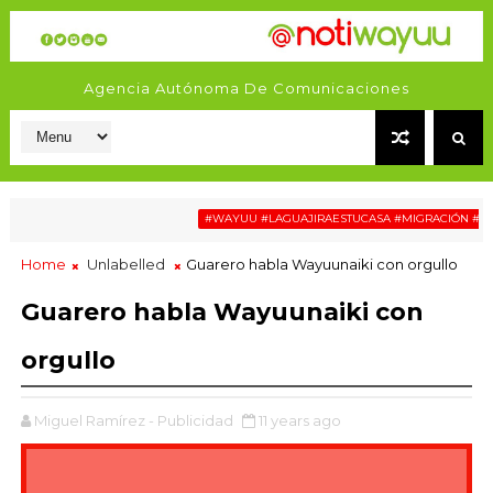
Agencia Autónoma De Comunicaciones
#WAYUU #LAGUAJIRAESTUCASA #MIGRACIÓN #RELATOSWA
Home
Unlabelled
Guarero habla Wayuunaiki con orgullo
Guarero habla Wayuunaiki con
orgullo
Miguel Ramírez - Publicidad
11 years ago