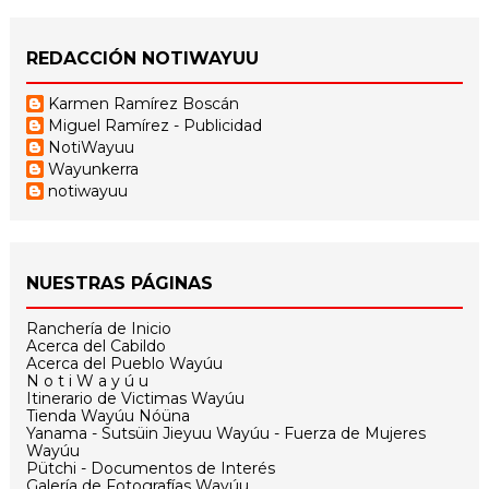
REDACCIÓN NOTIWAYUU
Karmen Ramírez Boscán
Miguel Ramírez - Publicidad
NotiWayuu
Wayunkerra
notiwayuu
NUESTRAS PÁGINAS
Ranchería de Inicio
Acerca del Cabildo
Acerca del Pueblo Wayúu
N o t i W a y ú u
Itinerario de Victimas Wayúu
Tienda Wayúu Nóüna
Yanama - Sutsüin Jieyuu Wayúu - Fuerza de Mujeres
Wayúu
Pütchi - Documentos de Interés
Galería de Fotografías Wayúu