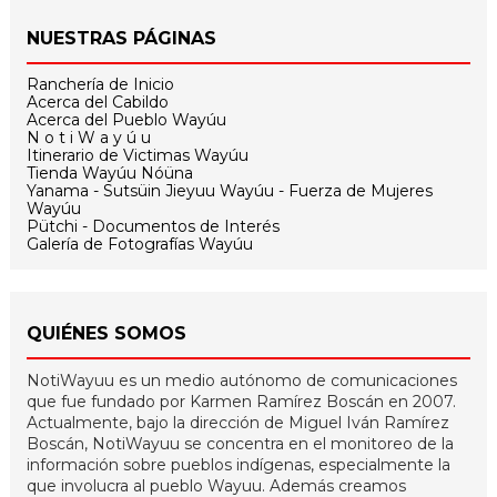
NUESTRAS PÁGINAS
Ranchería de Inicio
Acerca del Cabildo
Acerca del Pueblo Wayúu
N o t i W a y ú u
Itinerario de Victimas Wayúu
Tienda Wayúu Nóüna
Yanama - Sutsüin Jieyuu Wayúu - Fuerza de Mujeres
Wayúu
Pütchi - Documentos de Interés
Galería de Fotografías Wayúu
QUIÉNES SOMOS
NotiWayuu es un medio autónomo de comunicaciones
que fue fundado por Karmen Ramírez Boscán en 2007.
Actualmente, bajo la dirección de Miguel Iván Ramírez
Boscán, NotiWayuu se concentra en el monitoreo de la
información sobre pueblos indígenas, especialmente la
que involucra al pueblo Wayuu. Además creamos