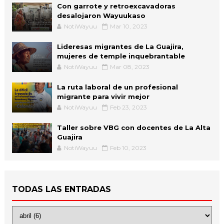
Con garrote y retroexcavadoras
desalojaron Wayuukaso
NotiWayuu
Mar 10, 2023
Lideresas migrantes de La Guajira,
mujeres de temple inquebrantable
NotiWayuu
Mar 08, 2023
La ruta laboral de un profesional
migrante para vivir mejor
NotiWayuu
Feb 23, 2023
Taller sobre VBG con docentes de La Alta
Guajira
NotiWayuu
Feb 10, 2023
TODAS LAS ENTRADAS