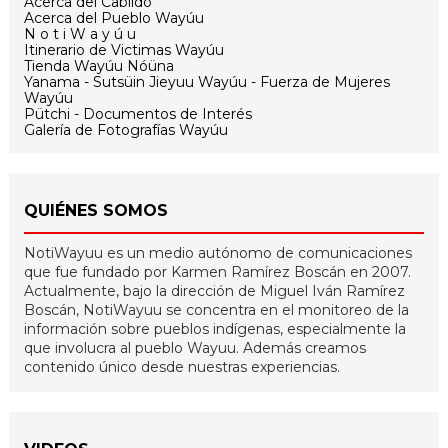
Acerca del Cabildo
Acerca del Pueblo Wayúu
N o t i W a y ú u
Itinerario de Victimas Wayúu
Tienda Wayúu Nóüna
Yanama - Sutsüin Jieyuu Wayúu - Fuerza de Mujeres
Wayúu
Pütchi - Documentos de Interés
Galería de Fotografías Wayúu
QUIÉNES SOMOS
NotiWayuu es un medio autónomo de comunicaciones
que fue fundado por Karmen Ramírez Boscán en 2007.
Actualmente, bajo la dirección de Miguel Iván Ramírez
Boscán, NotiWayuu se concentra en el monitoreo de la
información sobre pueblos indígenas, especialmente la
que involucra al pueblo Wayuu. Además creamos
contenido único desde nuestras experiencias.