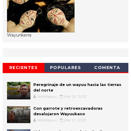
Wayunkerra
RECIENTES
POPULARES
COMENTA
Peregrinaje de un wayuu hacia las tierras
del norte
NotiWayuu
Mar 29, 2023
Con garrote y retroexcavadoras
desalojaron Wayuukaso
NotiWayuu
Mar 10, 2023