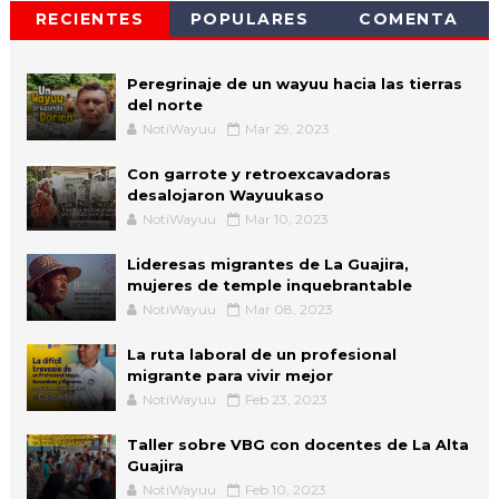
RECIENTES
POPULARES
COMENTA
Peregrinaje de un wayuu hacia las tierras
del norte
NotiWayuu
Mar 29, 2023
Con garrote y retroexcavadoras
desalojaron Wayuukaso
NotiWayuu
Mar 10, 2023
Lideresas migrantes de La Guajira,
mujeres de temple inquebrantable
NotiWayuu
Mar 08, 2023
La ruta laboral de un profesional
migrante para vivir mejor
NotiWayuu
Feb 23, 2023
Taller sobre VBG con docentes de La Alta
Guajira
NotiWayuu
Feb 10, 2023