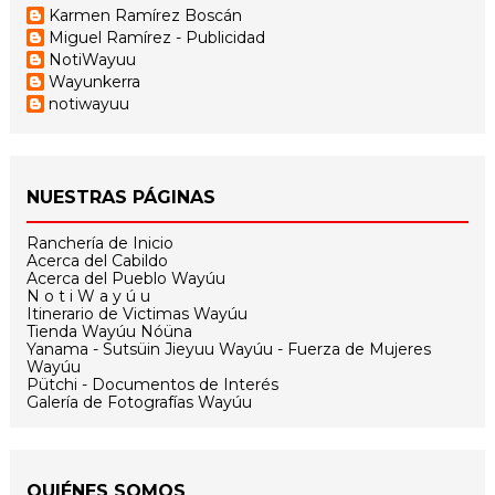
Karmen Ramírez Boscán
Miguel Ramírez - Publicidad
NotiWayuu
Wayunkerra
notiwayuu
NUESTRAS PÁGINAS
Ranchería de Inicio
Acerca del Cabildo
Acerca del Pueblo Wayúu
N o t i W a y ú u
Itinerario de Victimas Wayúu
Tienda Wayúu Nóüna
Yanama - Sutsüin Jieyuu Wayúu - Fuerza de Mujeres
Wayúu
Pütchi - Documentos de Interés
Galería de Fotografías Wayúu
QUIÉNES SOMOS