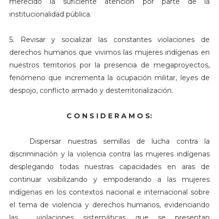
merecido la suficiente atención por parte de la
institucionalidad pública.
5. Revisar y socializar las constantes violaciones de
derechos humanos que vivimos las mujeres indígenas en
nuestros territorios por la presencia de megaproyectos,
fenómeno que incrementa la ocupación militar, leyes de
despojo, conflicto armado y desterritorialización.
C O N S I D E R A M O S:
.
Dispersar nuestras semillas de lucha contra la
discriminación y la violencia contra las mujeres indígenas
desplegando todas nuestras capacidades en aras de
continuar visibilizando y empoderando a las mujeres
indígenas en los contextos nacional e internacional sobre
el tema de violencia y derechos humanos, evidenciando
las violaciones sistemáticas que se presentan