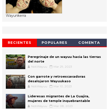
Wayunkerra
RECIENTES
POPULARES
COMENTA
Peregrinaje de un wayuu hacia las tierras
del norte
NotiWayuu
Mar 29, 2023
Con garrote y retroexcavadoras
desalojaron Wayuukaso
NotiWayuu
Mar 10, 2023
Lideresas migrantes de La Guajira,
mujeres de temple inquebrantable
NotiWayuu
Mar 08, 2023