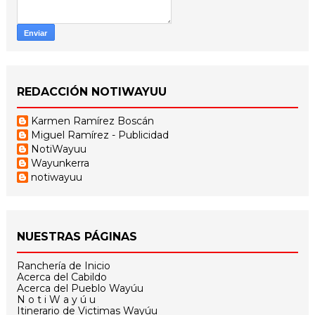
REDACCIÓN NOTIWAYUU
Karmen Ramírez Boscán
Miguel Ramírez - Publicidad
NotiWayuu
Wayunkerra
notiwayuu
NUESTRAS PÁGINAS
Ranchería de Inicio
Acerca del Cabildo
Acerca del Pueblo Wayúu
N o t i W a y ú u
Itinerario de Victimas Wayúu