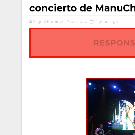
concierto de ManuCh
Miguel Ramírez - Publicidad
14 years ago
RESPONS