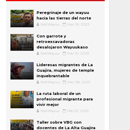
Peregrinaje de un wayuu
hacia las tierras del norte
NotiWayuu
Mar 29, 2023
Con garrote y
retroexcavadoras
desalojaron Wayuukaso
NotiWayuu
Mar 10, 2023
Lideresas migrantes de La
Guajira, mujeres de temple
inquebrantable
NotiWayuu
Mar 08, 2023
La ruta laboral de un
profesional migrante para
vivir mejor
NotiWayuu
Feb 23, 2023
Taller sobre VBG con
docentes de La Alta Guajira