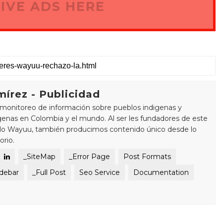
IVE ADS HERE
írez - Publicidad
monitoreo de información sobre pueblos indigenas y
enas en Colombia y el mundo. Al ser les fundadores de este
blo Wayuu, también producimos contenido único desde lo
orio.
_SiteMap
_Error Page
Post Formats
idebar
_Full Post
Seo Service
Documentation