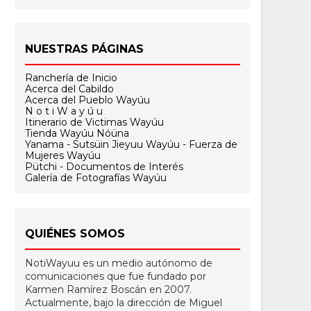
NUESTRAS PÁGINAS
Ranchería de Inicio
Acerca del Cabildo
Acerca del Pueblo Wayúu
N o t i W a y ú u
Itinerario de Victimas Wayúu
Tienda Wayúu Nóüna
Yanama - Sutsüin Jieyuu Wayúu - Fuerza de
Mujeres Wayúu
Pütchi - Documentos de Interés
Galería de Fotografías Wayúu
QUIÉNES SOMOS
NotiWayuu es un medio autónomo de
comunicaciones que fue fundado por
Karmen Ramírez Boscán en 2007.
Actualmente, bajo la dirección de Miguel