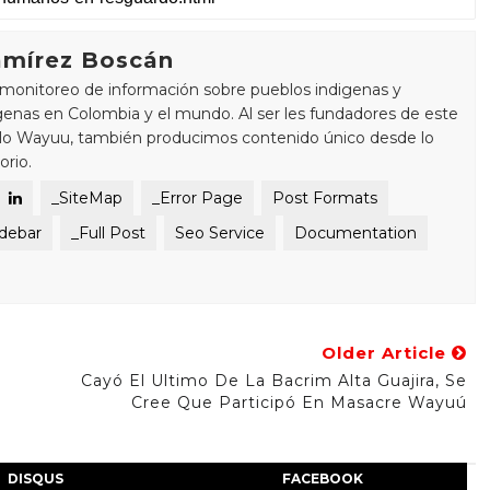
mírez Boscán
monitoreo de información sobre pueblos indigenas y
enas en Colombia y el mundo. Al ser les fundadores de este
blo Wayuu, también producimos contenido único desde lo
orio.
_SiteMap
_Error Page
Post Formats
idebar
_Full Post
Seo Service
Documentation
Older Article
Cayó El Ultimo De La Bacrim Alta Guajira, Se
Cree Que Participó En Masacre Wayuú
DISQUS
FACEBOOK