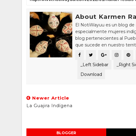
About Karmen Ra
El NotiWayuu es un blog de 
especialmente mujeres indíg
blog pertenecientes al Pue
que sucede en nuestro territ
_Left Sidebar
_Right S
Download
Newer Article
La Guajira Indígena
BLOGGER