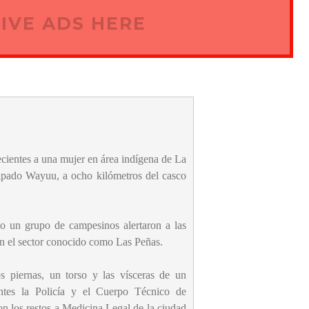
IVE ADS HERE
cientes a una mujer en área indígena de La
cipado Wayuu, a ocho kilómetros del casco
o un grupo de campesinos alertaron a las
en el sector conocido como Las Peñas.
 piernas, un torso y las vísceras de un
entes la Policía y el Cuerpo Técnico de
ron los restos a Medicina Legal de la ciudad