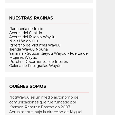
NUESTRAS PÁGINAS
Ranchería de Inicio
Acerca del Cabildo
Acerca del Pueblo Wayúu
N o t i W a y ú u
Itinerario de Victimas Wayúu
Tienda Wayúu Nóüna
Yanama - Sutsüin Jieyuu Wayúu - Fuerza de
Mujeres Wayúu
Pütchi - Documentos de Interés
Galería de Fotografías Wayúu
QUIÉNES SOMOS
NotiWayuu es un medio autónomo de
comunicaciones que fue fundado por
Karmen Ramírez Boscán en 2007.
Actualmente, bajo la dirección de Miguel