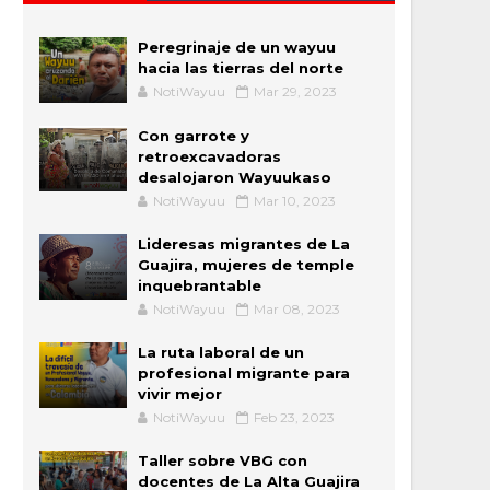
Peregrinaje de un wayuu
hacia las tierras del norte
NotiWayuu
Mar 29, 2023
Con garrote y
retroexcavadoras
desalojaron Wayuukaso
NotiWayuu
Mar 10, 2023
Lideresas migrantes de La
Guajira, mujeres de temple
inquebrantable
NotiWayuu
Mar 08, 2023
La ruta laboral de un
profesional migrante para
vivir mejor
NotiWayuu
Feb 23, 2023
Taller sobre VBG con
docentes de La Alta Guajira