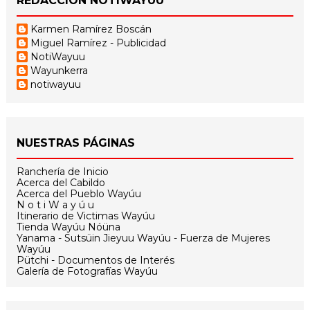
REDACCIÓN NOTIWAYUU
Karmen Ramírez Boscán
Miguel Ramírez - Publicidad
NotiWayuu
Wayunkerra
notiwayuu
NUESTRAS PÁGINAS
Ranchería de Inicio
Acerca del Cabildo
Acerca del Pueblo Wayúu
N o t i W a y ú u
Itinerario de Victimas Wayúu
Tienda Wayúu Nóüna
Yanama - Sutsüin Jieyuu Wayúu - Fuerza de Mujeres
Wayúu
Pütchi - Documentos de Interés
Galería de Fotografías Wayúu