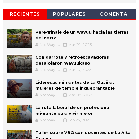
RECIENTES
POPULARES
COMENTA
Peregrinaje de un wayuu hacia las tierras
del norte
NotiWayuu
Mar 29, 2023
Con garrote y retroexcavadoras
desalojaron Wayuukaso
NotiWayuu
Mar 10, 2023
Lideresas migrantes de La Guajira,
mujeres de temple inquebrantable
NotiWayuu
Mar 08, 2023
La ruta laboral de un profesional
migrante para vivir mejor
NotiWayuu
Feb 23, 2023
Taller sobre VBG con docentes de La Alta
Guajira