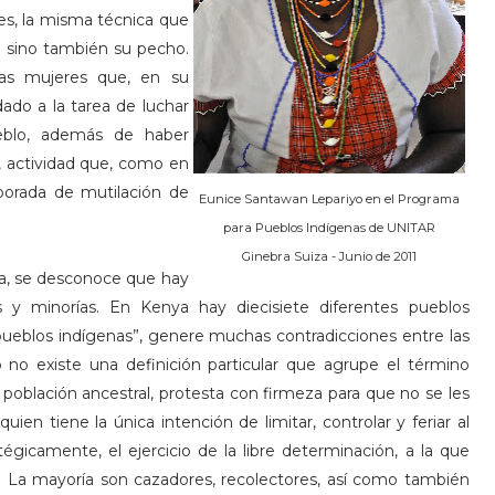
es, la misma técnica que
o sino también su pecho.
as mujeres que, en su
ado a la tarea de luchar
ueblo, además de haber
is, actividad que, como en
porada de mutilación de
Eunice Santawan Lepariyo en el Programa
para Pueblos Indígenas de UNITAR
Ginebra Suiza - Junio de 2011
ca, se desconoce que hay
 y minorías. En Kenya hay diecisiete diferentes pueblos
pueblos indígenas”, genere muchas contradicciones entre las
no existe una definición particular que agrupe el término
oblación ancestral, protesta con firmeza para que no se les
ien tiene la única intención de limitar, controlar y feriar al
atégicamente, el ejercicio de la libre determinación, a la que
s. La mayoría son cazadores, recolectores, así como también