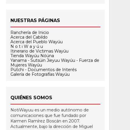
NUESTRAS PÁGINAS
Ranchería de Inicio
Acerca del Cabildo
Acerca del Pueblo Wayúu
N o t i W a y ú u
Itinerario de Victimas Wayúu
Tienda Wayúu Nóüna
Yanama - Sutsüin Jieyuu Wayúu - Fuerza de
Mujeres Wayúu
Pütchi - Documentos de Interés
Galería de Fotografías Wayúu
QUIÉNES SOMOS
NotiWayuu es un medio autónomo de
comunicaciones que fue fundado por
Karmen Ramírez Boscán en 2007.
Actualmente, bajo la dirección de Miguel