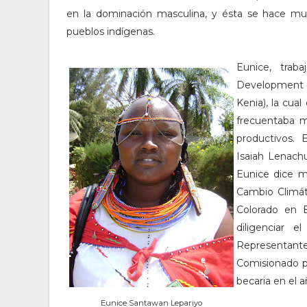
en la dominación masculina, y ésta se hace mu
pueblos indígenas.
Eunice, trab
Development 
Kenia), la cua
frecuentaba m
productivos. 
Isaiah Lenachu
Eunice dice m
Cambio Climát
Colorado en E
diligenciar 
Representant
Comisionado p
becaria en el 
Eunice Santawan Lepariyo