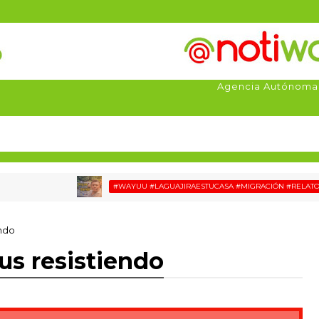
Agencia Autónoma
#WAYUU #LAGUAJIRAESTUCASA #MIGRACIÓN #RELATOSWAYUU
endo
us resistiendo