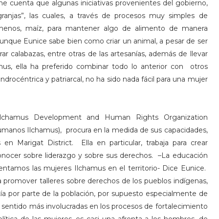
 me cuenta que algunas iniciativas provenientes del gobierno,
ranjas”, las cuales, a través de procesos muy simples de
al menos, maíz, para mantener algo de alimento de manera
que Eunice sabe bien como criar un animal, a pesar de ser
 calabazas, entre otras de las artesanías, además de llevar
s, ella ha preferido combinar todo lo anterior con otros
drocéntrica y patriarcal, no ha sido nada fácil para una mujer
, Ilchamus Development and Human Rights Organization
Humanos Ilchamus), procura en la medida de sus capacidades,
 Marigat District. Ella en particular, trabaja para crear
onocer sobre liderazgo y sobre sus derechos. –La educación
tamos las mujeres Ilchamus en el territorio- Dice Eunice.
a promover talleres sobre derechos de los pueblos indígenas,
ía por parte de la población, por supuesto especialmente de
 sentido más involucradas en los procesos de fortalecimiento