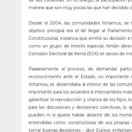
de sus iniciativas. Sin embargo, la participación 
manera que son muy pocas las que han decidido d
Desde el 2004, las comunidades Ilchamus, se
objetivo principal era el de llegar al Parlamen
Constitucional, instancia que emitió su decisión 
como un grupo de interés especial, tenían derec
Comisión Electoral de Kenia (ECK) se opuso de man
Paralelamente al proceso, de demandar partici
reconocimiento ante el Estado, un importante 
Ilchamus, se desarrollaba al interior de las co
importante para los acuerdos e intercambios matr
garantizar la reproducción y crianza de los hijos,
para las discusiones y decisiones colectivas, lo
pueden ni si quiera hablar delante de los hom
entendidas como constructoras de sus propias 
tomar buenas decisiones - dice Eunice, enfatizan