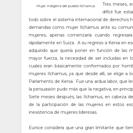
Tres meses, e
Mujer indígena del pueblo Ilchamus
difícil fue es
todo sobre el sistema internacional de derechos
demandas como mujer Ilchamus ante su comunidad
mujeres, apenas comenzaría cuando regresara
rápidamente en Suiza. A su regreso a Kenia en es
adquirido que quería poner en función de la
mayor fuerza, la necesidad de ser incluidas en l
cuales eran básicamente conformados por hombres
mujeres Ilchamus, ya que desde allí, se elige a lo
Parlamento de Kenia. Fue una ardua labor, que l
la persuasión pudo más que la negativa, en princi
Siete meses después, las Ilchamus, en cabeza de
de la participación de las mujeres en estos esc
inexistencia de mujeres lideresas.
Eunice considera que una gran limitante que tie