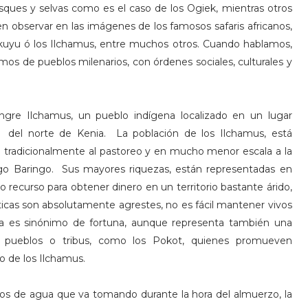
sques y selvas como es el caso de los Ogiek, mientras otros
en observar en las imágenes de los famosos safaris africanos,
ikuyu ó los Ilchamus, entre muchos otros. Cuando hablamos,
mos de pueblos milenarios, con órdenes sociales, culturales y
gre Ilchamus, un pueblo indígena localizado en un lugar
t del norte de Kenia. La población de los Ilchamus, está
tradicionalmente al pastoreo y en mucho menor escala a la
Lago Baringo. Sus mayores riquezas, están representadas en
o recurso para obtener dinero en un territorio bastante árido,
ticas son absolutamente agrestes, no es fácil mantener vivos
era es sinónimo de fortuna, aunque representa también una
s pueblos o tribus, como los Pokot, quienes promueven
io de los Ilchamus.
os de agua que va tomando durante la hora del almuerzo, la