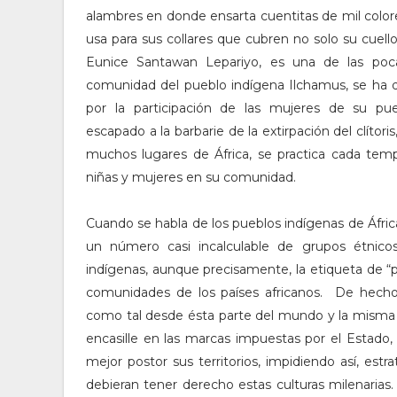
alambres en donde ensarta cuentitas de mil color
usa para sus collares que cubren no solo su cuell
Eunice Santawan Lepariyo, es una de las poc
comunidad del pueblo indígena Ilchamus, se ha d
por la participación de las mujeres de su p
escapado a la barbarie de la extirpación del clítor
muchos lugares de África, se practica cada tem
niñas y mujeres en su comunidad.
Cuando se habla de los pueblos indígenas de Áfri
un número casi incalculable de grupos étnicos
indígenas, aunque precisamente, la etiqueta de “
comunidades de los países africanos. De hecho 
como tal desde ésta parte del mundo y la misma p
encasille en las marcas impuestas por el Estado, qu
mejor postor sus territorios, impidiendo así, estr
debieran tener derecho estas culturas milenaria