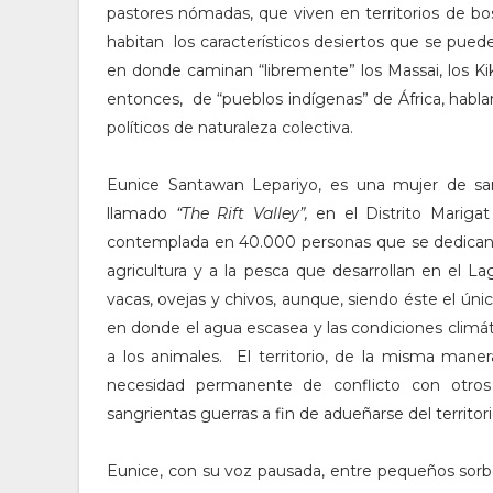
pastores nómadas, que viven en territorios de bo
habitan los característicos desiertos que se pued
en donde caminan “libremente” los Massai, los K
entonces, de “pueblos indígenas” de África, habla
políticos de naturaleza colectiva.
Eunice Santawan Lepariyo, es una mujer de san
llamado
“The Rift Valley”,
en el Distrito Mariga
contemplada en 40.000 personas que se dedican 
agricultura y a la pesca que desarrollan en el 
vacas, ovejas y chivos, aunque, siendo éste el únic
en donde el agua escasea y las condiciones climá
a los animales. El territorio, de la misma man
necesidad permanente de conflicto con otro
sangrientas guerras a fin de adueñarse del territor
Eunice, con su voz pausada, entre pequeños sorb