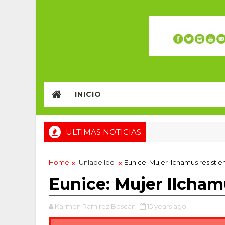
INICIO
ULTIMAS NOTICIAS
Home
Unlabelled
Eunice: Mujer Ilchamus resisti
Eunice: Mujer Ilcham
Karmen Ramírez Boscán
15 years ago