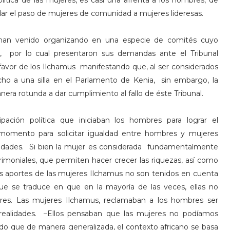
política de las mujeres, es casi una afrenta a los hombres, de
ar el paso de mujeres de comunidad a mujeres lideresas.
 han venido organizando en una especie de comités cuyo
to, por lo cual presentaron sus demandas ante el Tribunal
a favor de los Ilchamus manifestando que, al ser considerados
ho a una silla en el Parlamento de Kenia, sin embargo, la
era rotunda a dar cumplimiento al fallo de éste Tribunal.
pación política que iniciaban los hombres para lograr el
momento para solicitar igualdad entre hombres y mujeres
munidades. Si bien la mujer es considerada fundamentalmente
imoniales, que permiten hacer crecer las riquezas, así como
 los aportes de las mujeres Ilchamus no son tenidos en cuenta
 que se traduce en que en la mayoría de las veces, ellas no
bres. Las mujeres Ilchamus, reclamaban a los hombres ser
realidades. –Ellos pensaban que las mujeres no podíamos
do que de manera generalizada, el contexto africano se basa