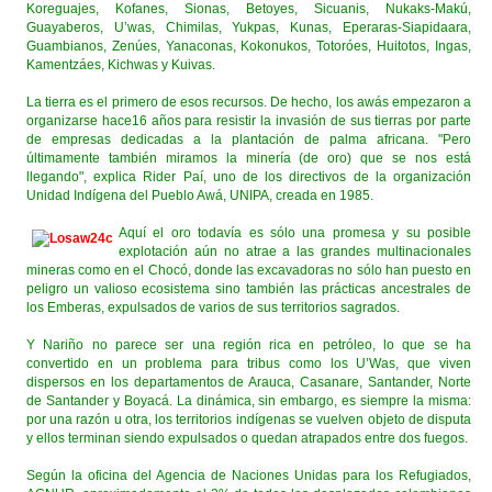
Koreguajes, Kofanes, Sionas, Betoyes, Sicuanis, Nukaks-Makú,
Guayaberos, U’was, Chimilas, Yukpas, Kunas, Eperaras-Siapidaara,
Guambianos, Zenúes, Yanaconas, Kokonukos, Totoróes, Huitotos, Ingas,
Kamentzáes, Kichwas y Kuivas.
La tierra es el primero de esos recursos. De hecho, los awás empezaron a
organizarse hace16 años para resistir la invasión de sus tierras por parte
de empresas dedicadas a la plantación de palma africana. "Pero
últimamente también miramos la minería (de oro) que se nos está
llegando", explica Rider Paí, uno de los directivos de la organización
Unidad Indígena del Pueblo Awá, UNIPA, creada en 1985.
Aquí el oro todavía es sólo una promesa y su posible
explotación aún no atrae a las grandes multinacionales
mineras como en el Chocó, donde las excavadoras no sólo han puesto en
peligro un valioso ecosistema sino también las prácticas ancestrales de
los Emberas, expulsados de varios de sus territorios sagrados.
Y Nariño no parece ser una región rica en petróleo, lo que se ha
convertido en un problema para tribus como los U’Was, que viven
dispersos en los departamentos de Arauca, Casanare, Santander, Norte
de Santander y Boyacá. La dinámica, sin embargo, es siempre la misma:
por una razón u otra, los territorios indígenas se vuelven objeto de disputa
y ellos terminan siendo expulsados o quedan atrapados entre dos fuegos.
Según la oficina del Agencia de Naciones Unidas para los Refugiados,