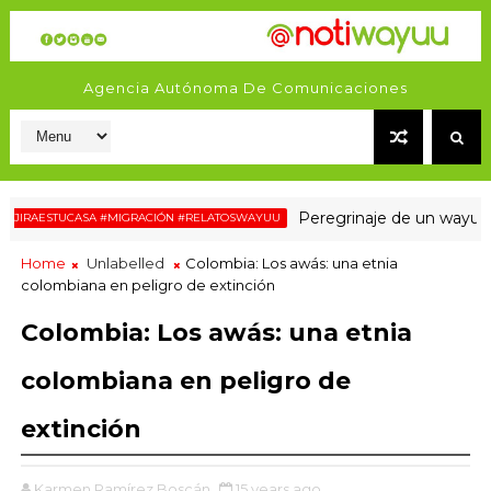
Agencia Autónoma De Comunicaciones
Peregrinaje de un wayuu hacia 
AESTUCASA #MIGRACIÓN #RELATOSWAYUU
Home
Unlabelled
Colombia: Los awás: una etnia
colombiana en peligro de extinción
Colombia: Los awás: una etnia
colombiana en peligro de
extinción
Karmen Ramírez Boscán
15 years ago