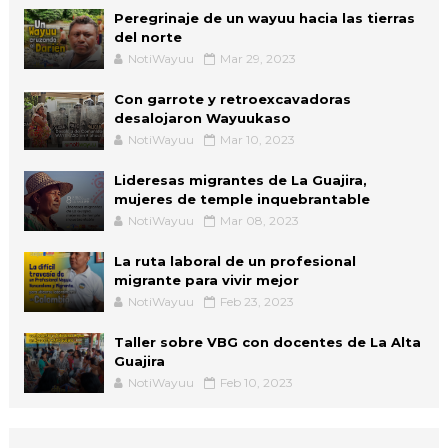
Peregrinaje de un wayuu hacia las tierras
del norte
NotiWayuu
Mar 29, 2023
Con garrote y retroexcavadoras
desalojaron Wayuukaso
NotiWayuu
Mar 10, 2023
Lideresas migrantes de La Guajira,
mujeres de temple inquebrantable
NotiWayuu
Mar 08, 2023
La ruta laboral de un profesional
migrante para vivir mejor
NotiWayuu
Feb 23, 2023
Taller sobre VBG con docentes de La Alta
Guajira
NotiWayuu
Feb 10, 2023