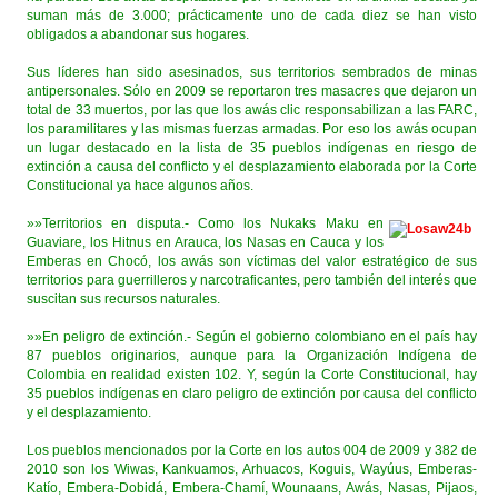
suman más de 3.000; prácticamente uno de cada diez se han visto
obligados a abandonar sus hogares.
Sus líderes han sido asesinados, sus territorios sembrados de minas
antipersonales. Sólo en 2009 se reportaron tres masacres que dejaron un
total de 33 muertos, por las que los awás clic responsabilizan a las FARC,
los paramilitares y las mismas fuerzas armadas. Por eso los awás ocupan
un lugar destacado en la lista de 35 pueblos indígenas en riesgo de
extinción a causa del conflicto y el desplazamiento elaborada por la Corte
Constitucional ya hace algunos años.
»»Territorios en disputa.- Como los Nukaks Maku en
Guaviare, los Hitnus en Arauca, los Nasas en Cauca y los
Emberas en Chocó, los awás son víctimas del valor estratégico de sus
territorios para guerrilleros y narcotraficantes, pero también del interés que
suscitan sus recursos naturales.
»»En peligro de extinción.- Según el gobierno colombiano en el país hay
87 pueblos originarios, aunque para la Organización Indígena de
Colombia en realidad existen 102. Y, según la Corte Constitucional, hay
35 pueblos indígenas en claro peligro de extinción por causa del conflicto
y el desplazamiento.
Los pueblos mencionados por la Corte en los autos 004 de 2009 y 382 de
2010 son los Wiwas, Kankuamos, Arhuacos, Koguis, Wayúus, Emberas-
Katío, Embera-Dobidá, Embera-Chamí, Wounaans, Awás, Nasas, Pijaos,