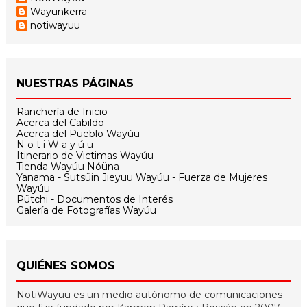
Wayunkerra
notiwayuu
NUESTRAS PÁGINAS
Ranchería de Inicio
Acerca del Cabildo
Acerca del Pueblo Wayúu
N o t i W a y ú u
Itinerario de Victimas Wayúu
Tienda Wayúu Nóüna
Yanama - Sutsüin Jieyuu Wayúu - Fuerza de Mujeres
Wayúu
Pütchi - Documentos de Interés
Galería de Fotografías Wayúu
QUIÉNES SOMOS
NotiWayuu es un medio autónomo de comunicaciones