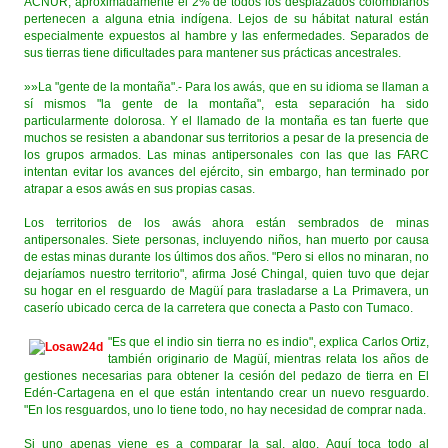
ACNUR, aproximadamente el 2% de todos los desplazados colombianos
pertenecen a alguna etnia indígena. Lejos de su hábitat natural están
especialmente expuestos al hambre y las enfermedades. Separados de
sus tierras tiene dificultades para mantener sus prácticas ancestrales.
»»La "gente de la montaña".- Para los awás, que en su idioma se llaman a
sí mismos "la gente de la montaña", esta separación ha sido
particularmente dolorosa. Y el llamado de la montaña es tan fuerte que
muchos se resisten a abandonar sus territorios a pesar de la presencia de
los grupos armados. Las minas antipersonales con las que las FARC
intentan evitar los avances del ejército, sin embargo, han terminado por
atrapar a esos awás en sus propias casas.
Los territorios de los awás ahora están sembrados de minas
antipersonales. Siete personas, incluyendo niños, han muerto por causa
de estas minas durante los últimos dos años. "Pero si ellos no minaran, no
dejaríamos nuestro territorio", afirma José Chingal, quien tuvo que dejar
su hogar en el resguardo de Magüí para trasladarse a La Primavera, un
caserío ubicado cerca de la carretera que conecta a Pasto con Tumaco.
"Es que el indio sin tierra no es indio", explica Carlos Ortiz,
también originario de Magüí, mientras relata los años de
gestiones necesarias para obtener la cesión del pedazo de tierra en El
Edén-Cartagena en el que están intentando crear un nuevo resguardo.
"En los resguardos, uno lo tiene todo, no hay necesidad de comprar nada.
Si uno apenas viene es a comparar la sal, algo. Aquí toca todo al