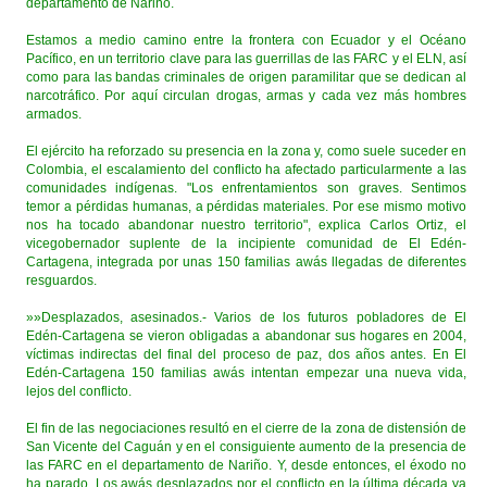
departamento de Nariño.
Estamos a medio camino entre la frontera con Ecuador y el Océano
Pacífico, en un territorio clave para las guerrillas de las FARC y el ELN, así
como para las bandas criminales de origen paramilitar que se dedican al
narcotráfico. Por aquí circulan drogas, armas y cada vez más hombres
armados.
El ejército ha reforzado su presencia en la zona y, como suele suceder en
Colombia, el escalamiento del conflicto ha afectado particularmente a las
comunidades indígenas. "Los enfrentamientos son graves. Sentimos
temor a pérdidas humanas, a pérdidas materiales. Por ese mismo motivo
nos ha tocado abandonar nuestro territorio", explica Carlos Ortiz, el
vicegobernador suplente de la incipiente comunidad de El Edén-
Cartagena, integrada por unas 150 familias awás llegadas de diferentes
resguardos.
»»Desplazados, asesinados.- Varios de los futuros pobladores de El
Edén-Cartagena se vieron obligadas a abandonar sus hogares en 2004,
víctimas indirectas del final del proceso de paz, dos años antes. En El
Edén-Cartagena 150 familias awás intentan empezar una nueva vida,
lejos del conflicto.
El fin de las negociaciones resultó en el cierre de la zona de distensión de
San Vicente del Caguán y en el consiguiente aumento de la presencia de
las FARC en el departamento de Nariño. Y, desde entonces, el éxodo no
ha parado. Los awás desplazados por el conflicto en la última década ya