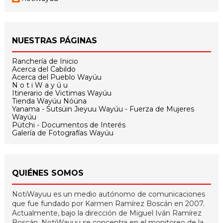
NUESTRAS PÁGINAS
Ranchería de Inicio
Acerca del Cabildo
Acerca del Pueblo Wayúu
N o t i W a y ú u
Itinerario de Victimas Wayúu
Tienda Wayúu Nóüna
Yanama - Sutsüin Jieyuu Wayúu - Fuerza de Mujeres
Wayúu
Pütchi - Documentos de Interés
Galería de Fotografías Wayúu
QUIÉNES SOMOS
NotiWayuu es un medio autónomo de comunicaciones
que fue fundado por Karmen Ramírez Boscán en 2007.
Actualmente, bajo la dirección de Miguel Iván Ramírez
Boscán, NotiWayuu se concentra en el monitoreo de la