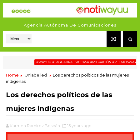
Agencia Autónoma De Comunicaciones
Pe
#WAYUU #LAGUAJIRAESTUCASA #MIGRACIÓN #RELATOSWAYUU
Home
Unlabelled
Los derechos políticos de las mujeres
indígenas
Los derechos políticos de las
mujeres indígenas
Karmen Ramírez Boscán
15 years ago