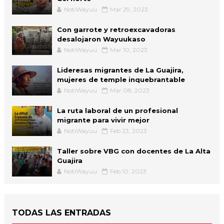
NotiWayuu
Mar 29, 2023
Con garrote y retroexcavadoras
desalojaron Wayuukaso
NotiWayuu
Mar 10, 2023
Lideresas migrantes de La Guajira,
mujeres de temple inquebrantable
NotiWayuu
Mar 08, 2023
La ruta laboral de un profesional
migrante para vivir mejor
NotiWayuu
Feb 23, 2023
Taller sobre VBG con docentes de La Alta
Guajira
NotiWayuu
Feb 10, 2023
TODAS LAS ENTRADAS